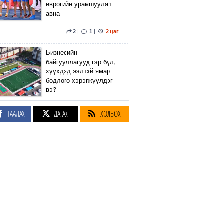
еврогийн урамшуулал
авна
2
|
1
|
2 цаг
Бизнесийн
байгууллагууд гэр бүл,
хүүхдэд ээлтэй ямар
бодлого хэрэгжүүлдэг
вэ?
4
|
1
|
2 цаг
ТААЛАХ
ДАГАХ
ХОЛБОХ
Сэтгүүлч Р.Эмүжин:
Талын Монголтой
хамтдаа хүчтэй л гэж
байна даа
355
|
3 цаг
Амралтын өдрүүдэд
Энхтайвны гүүрний
баруун, зүүн талын