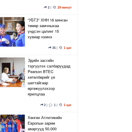
2
|
29 минут
“УБТЗ” ХНН 16 мянган
төмөр замчныхаа
үндсэн цалинг 15
хувиар нэмнэ
35
|
1 цаг
Эдийн засгийн
тэргүүлэх салбаруудад
Pearson BTEC
хөтөлбөрийг үе
шаттайгаар
өргөжүүлэхээр
ярилцлаа
2
|
1
|
1 цаг
Хөнгөн Атлетикийн
Европын зарим
аваргууд 50,000