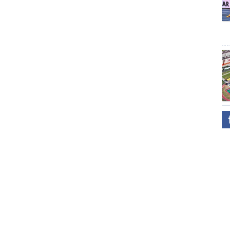
өтөлдөг үү?
Тэмдэглэдэг байсан