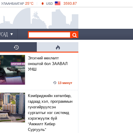
25°C
3593.87
УЛААНБААТАР
USD
|
29°C
ДАРХАН
532.66
CNY
26°C
ЭРДЭНЭТ
4141.04
EUR
УСАД
Элэгний өөхлөлт
оноштой бол ЗААВАЛ
УНШ
13 минут
Кэмбриджийн хөтөлбөр,
гадаад хэл, программын
гүнзгийрүүлсэн
сургалтыг нэг системд
хэрэгжүүлж буй
“Амжилт Кибер
Сургууль”