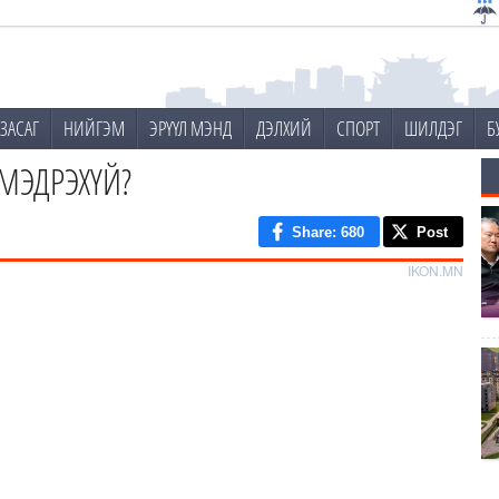
ЗАСАГ
НИЙГЭМ
ЭРҮҮЛ МЭНД
ДЭЛХИЙ
СПОРТ
ШИЛДЭГ
Б
 МЭДРЭХҮЙ?
Share
: 680
Post
IKON.MN