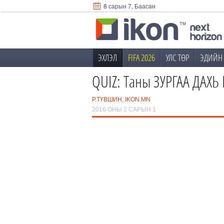
8 сарын 7, Баасан
ЭХЛЭЛ
FIFA 2026
УЛС ТӨР
ЭДИЙН 
QUIZ: Таны ЗУРГАА ДАХЬ
Р.ТҮВШИН, IKON.MN
2016 ОНЫ 2 САРЫН 1
0
/8
1
2
‹
3
›
4