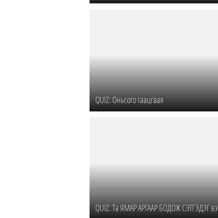
QUIZ: Оньсого таацгаая
QUIZ: Та ЯМАР АРГААР БОДОЖ СЭТГЭДЭГ вэ