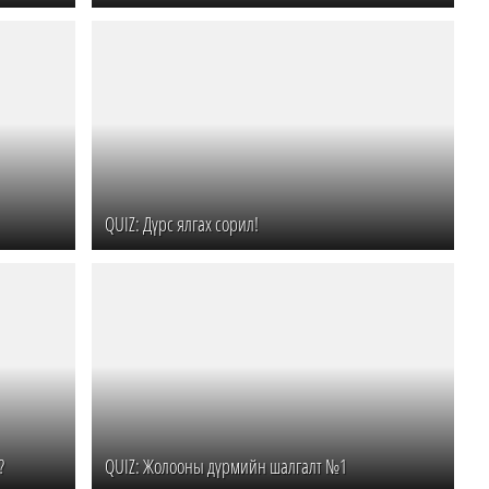
QUIZ: Дүрс ялгах сорил!
?
QUIZ: Жолооны дүрмийн шалгалт №1