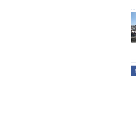
г хангалаа
Эрмэг догшноо
Ховч
Хуурмаг
нь олон
эг нь олон
Бараан
Бүрсгэр