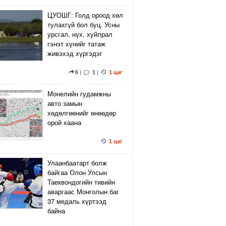
ЦУОШГ: Голд ороод хөл
тулахгүй бол буц. Усны
урсгал, нүх, хуйлрал
гэнэт хүнийг татаж
живэхэд хүргэдэг
6
|
1
|
1 цаг
Монелийн гудамжны
авто замын
хөдөлгөөнийг өнөөдөр
орой хаана
1 цаг
Улаанбаатарт болж
байгаа Олон Улсын
Таеквондогийн тивийн
аваргаас Монголын баг
37 медаль хүртээд
байна