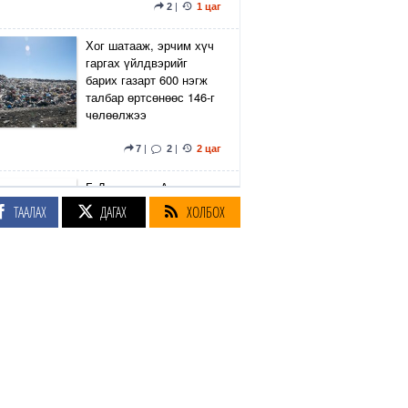
2
|
1 цаг
Хог шатааж, эрчим хүч
гаргах үйлдвэрийг
барих газарт 600 нэгж
талбар өртсөнөөс 146-г
чөлөөлжээ
7
|
2
|
2 цаг
Б.Дашпүрэв: Аялал
жуулчлалын үйлчилгээ
ТААЛАХ
ДАГАХ
ХОЛБОХ
эрхэлдэг иргэд таних
тэмдгийн хүрээгээр
шатахууныг
хязгаарлалтгүй авах
боломжтой
2
|
15
|
2 цаг
"Монголын соёл, ахуй
зэрэг нийгмийн бүхий л
талбарт оруулсан хувь