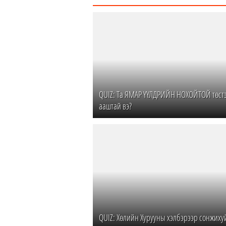
QUIZ: Та ЯМАР ҮҮЛДРИЙН НОХОЙТОЙ төстэ
ааштай вэ?
QUIZ: Хөлийн Хурууны хэлбэрээр сонжиху