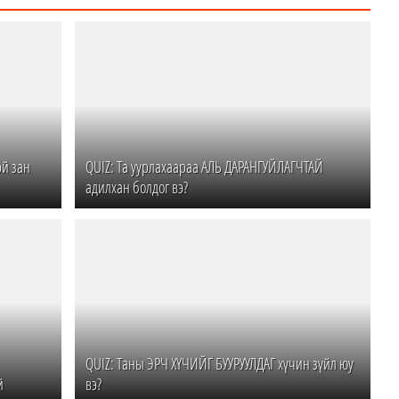
й зан
QUIZ: Та уурлахаараа АЛЬ ДАРАНГУЙЛАГЧТАЙ
адилхан болдог вэ?
QUIZ: Таны ЭРЧ ХҮЧИЙГ БУУРУУЛДАГ хүчин зүйл юу
й
вэ?