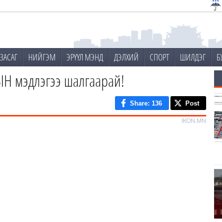
ЗАСАГ
НИЙГЭМ
ЭРҮҮЛ МЭНД
ДЭЛХИЙ
СПОРТ
ШИЛДЭГ
Б
Н мэдлэгээ шалгаарай!
Share
: 136
Post
IKON.MN