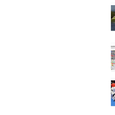
Гадаадаас
Бусдаас
ад
Зах дээр
хөөрхий
й
 хөөрхий