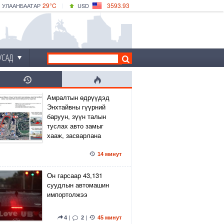
29°C
3593.93
УЛААНБААТАР
USD
|
34°C
ДАРХАН
532.39
CNY
30°C
ЭРДЭНЭТ
4149.01
EUR
УСАД
Амралтын өдрүүдэд
Энхтайвны гүүрний
баруун, зүүн талын
туслах авто замыг
хааж, засварлана
14 минут
Он гарсаар 43,131
суудлын автомашин
импортолжээ
4
|
2
|
45 минут