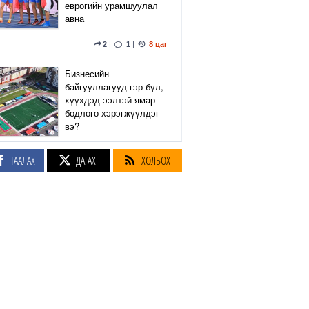
еврогийн урамшуулал
авна
2
|
1
|
8 цаг
Бизнесийн
байгууллагууд гэр бүл,
хүүхдэд ээлтэй ямар
бодлого хэрэгжүүлдэг
вэ?
5
|
2
|
8 цаг
ТААЛАХ
ДАГАХ
ХОЛБОХ
Сэтгүүлч Р.Эмүжин:
Талын Монголтой
хамтдаа хүчтэй л гэж
байна даа
360
|
8 цаг
Амралтын өдрүүдэд
Энхтайвны гүүрний
баруун, зүүн талын