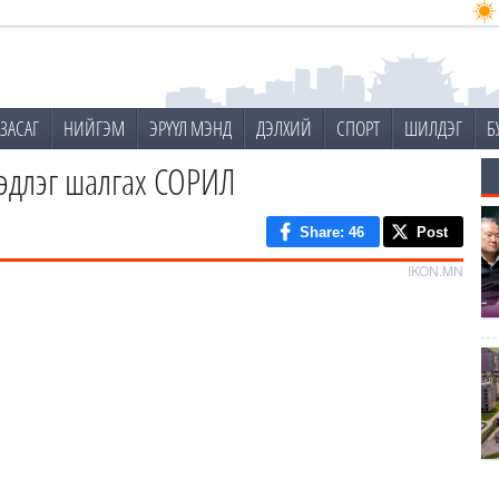
ЗАСАГ
НИЙГЭМ
ЭРҮҮЛ МЭНД
ДЭЛХИЙ
СПОРТ
ШИЛДЭГ
Б
длэг шалгах СОРИЛ
Share
: 46
Post
IKON.MN