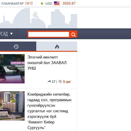
19°C
3593.87
УЛААНБААТАР
USD
|
24°C
ДАРХАН
532.66
CNY
19°C
ЭРДЭНЭТ
4141.04
EUR
УСАД
Элэгний өөхлөлт
оноштой бол ЗААВАЛ
УНШ
17
|
5 цаг
Кэмбриджийн хөтөлбөр,
гадаад хэл, программын
гүнзгийрүүлсэн
сургалтыг нэг системд
хэрэгжүүлж буй
“Амжилт Кибер
Сургууль”