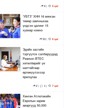
6
|
5 цаг
“УБТЗ” ХНН 16 мянган
төмөр замчныхаа
үндсэн цалинг 15
хувиар нэмнэ
53
|
6 цаг
Эдийн засгийн
тэргүүлэх салбаруудад
Pearson BTEC
хөтөлбөрийг үе
шаттайгаар
өргөжүүлэхээр
ярилцлаа
2
|
1
|
7 цаг
Хөнгөн Атлетикийн
Европын зарим
аваргууд 50,000