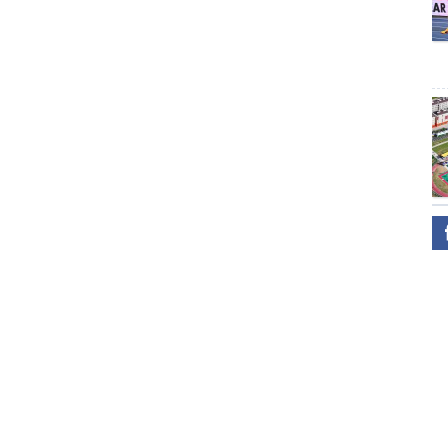
Төгөлдөр хуурын октавын тоо