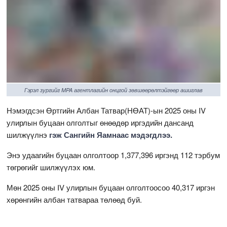
Гэрэл зургийг MPA агентлагийн онцгой зөвшөөрөлтэйгөөр ашиглав
Нэмэгдсэн Өртгийн Албан Татвар(НӨАТ)-ын 2025 оны IV
улирлын буцаан олголтыг өнөөдөр иргэдийн дансанд
шилжүүлнэ
гэж Сангийн Яамнаас мэдэгдлээ.
Энэ удаагийн буцаан олголтоор 1,377,396 иргэнд 112 тэрбум
төгрөгийг шилжүүлэх юм.
Мөн 2025 оны IV улирлын буцаан олголтоосоо 40,317 иргэн
хөрөнгийн албан татвараа төлөөд буй.