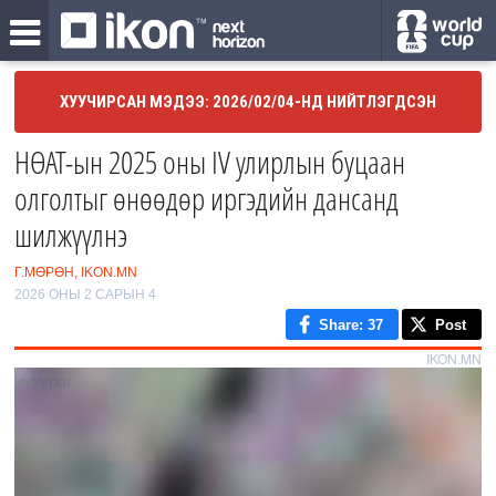
ХУУЧИРСАН МЭДЭЭ: 2026/02/04-НД НИЙТЛЭГДСЭН
НӨАТ-ын 2025 оны IV улирлын буцаан
олголтыг өнөөдөр иргэдийн дансанд
шилжүүлнэ
Г.МӨРӨН, IKON.MN
2026 ОНЫ 2 САРЫН 4
Share
: 37
Post
IKON.MN