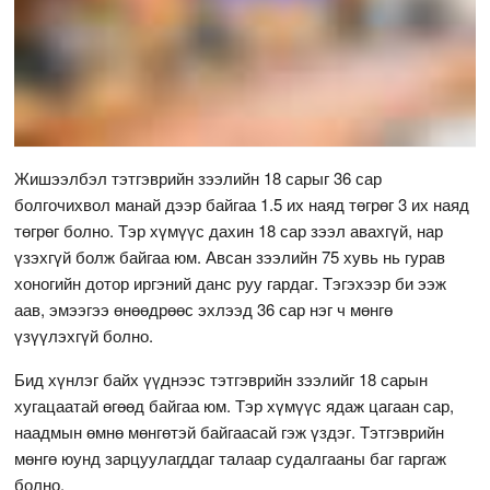
Жишээлбэл тэтгэврийн зээлийн 18 сарыг 36 сар
болгочихвол манай дээр байгаа 1.5 их наяд төгрөг 3 их наяд
төгрөг болно. Тэр хүмүүс дахин 18 сар зээл авахгүй, нар
үзэхгүй болж байгаа юм. Авсан зээлийн 75 хувь нь гурав
хоногийн дотор иргэний данс руу гардаг. Тэгэхээр би ээж
аав, эмээгээ өнөөдрөөс эхлээд 36 сар нэг ч мөнгө
үзүүлэхгүй болно.
Бид хүнлэг байх үүднээс тэтгэврийн зээлийг 18 сарын
хугацаатай өгөөд байгаа юм. Тэр хүмүүс ядаж цагаан сар,
наадмын өмнө мөнгөтэй байгаасай гэж үздэг. Тэтгэврийн
мөнгө юунд зарцуулагддаг талаар судалгааны баг гаргаж
болно.