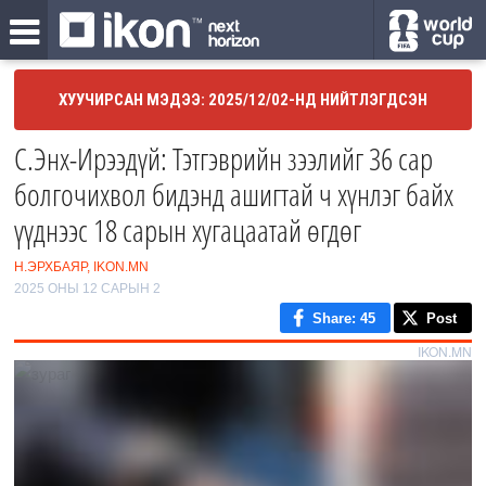
ХУУЧИРСАН МЭДЭЭ: 2025/12/02-НД НИЙТЛЭГДСЭН
С.Энх-Ирээдүй: Тэтгэврийн зээлийг 36 сар
болгочихвол бидэнд ашигтай ч хүнлэг байх
үүднээс 18 сарын хугацаатай өгдөг
Н.ЭРХБАЯР, IKON.MN
2025 ОНЫ 12 САРЫН 2
Share
: 45
Post
IKON.MN