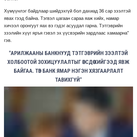
Хүмүүнлэг байдлаар шийдэхгүй бол дахиад 36 сар зээлтэй
явах гээд байна. Тэгвэл цагаан сараа яаж хийх, намар
хичээл оронгуут яах вэ гэдэг асуудал гарна. Тэтгэврийн
зээлийн хүүг яръя гэвэл эх үүсвэрийн зардлаас хамаарна"
гэв.
"АРИЛЖААНЫ БАНКНУУД ТЭТГЭВРИЙН ЗЭЭЛТЭЙ
ХОЛБООТОЙ ЗОХИЦУУЛАЛТЫГ ӨӨРСДӨӨ ХИЙГЭЭД ЯВЖ
БАЙГАА. ТӨВ БАНК ЯМАР НЭГЭН ХЯЗГААРЛАЛТ
ТАВИХГҮЙ"