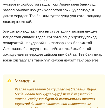
үүсвэртэй холбоотой зардал юм. Арилжааны банкнууд
заавал байлгах нөөцтэй холбоотой зохицуулалтуудыг
дагаж мөрддөг. Төв банкны зүгээс үүнд уян хатан хандаад
явахад нээлттэй.
Уян хатан хандлаа ч энэ нь суурь эдийн засгийн нөхцөл
байдалтай уялдаж явдаг. Урт хугацаанд хэрэгжүүлэхэд
хүндрэлтэй, нэг удаагийн чиглэлээр явах боломжтой.
Арилжааны банкнууд тэтгэврийн зээлтэй холбоотой
зохицуулалтыг өөрсдөө хийгээд явж байгаа. Төв банк ямар
нэгэн хязгаарлалт тавихгүй" хэмээн нэмэлт тайлбар өгөв.
Анхааруулга
Хэвлэл мэдээллийн байгууллагууд (Телевиз, Радио,
Social болон Вэб хуудаснууд) манай мэдээллийг
аливаа хэлбэрээр
бүрэн ба хэсэгчлэн авч ашиглах
хориотой
ба зөвхөн зөвшилцсөн тохиолдолд эх