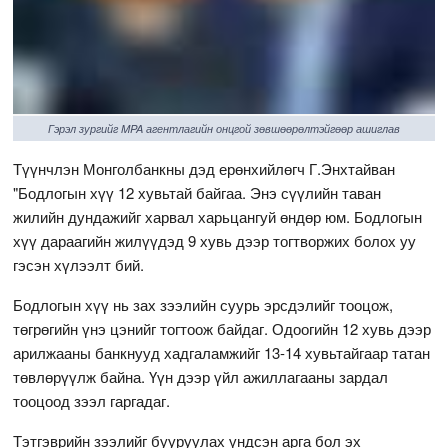
Гэрэл зургийг MPA агентлагийн онцгой зөвшөөрөлтэйгөөр ашиглав
Түүнчлэн Монголбанкны дэд ерөнхийлөгч Г.Энхтайван
"Бодлогын хүү 12 хувьтай байгаа. Энэ сүүлийн таван
жилийн дундажийг харвал харьцангуй өндөр юм. Бодлогын
хүү дараагийн жилүүдэд 9 хувь дээр тогтворжих болох уу
гэсэн хүлээлт бий.
Бодлогын хүү нь зах зээлийн суурь эрсдэлийг тооцож,
төгрөгийн үнэ цэнийг тогтоож байдаг. Одоогийн 12 хувь дээр
арилжааны банкнууд хадгаламжийг 13-14 хувьтайгаар татан
төвлөрүүлж байна. Үүн дээр үйл ажиллагааны зардал
тооцоод зээл гаргадаг.
Тэтгэврийн зээлийг бууруулах үндсэн арга бол эх