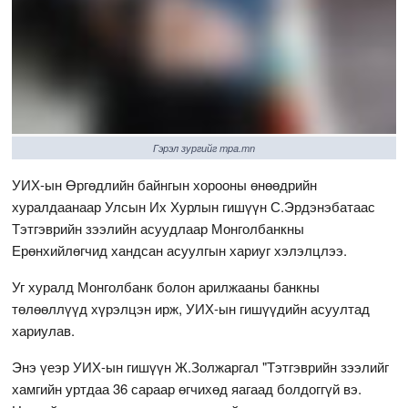
Гэрэл зургийг mpa.mn
УИХ-ын Өргөдлийн байнгын хорооны өнөөдрийн
хуралдаанаар Улсын Их Хурлын гишүүн С.Эрдэнэбатаас
Тэтгэврийн зээлийн асуудлаар Монголбанкны
Ерөнхийлөгчид хандсан асуулгын хариуг хэлэлцлээ.
Уг хуралд Монголбанк болон арилжааны банкны
төлөөллүүд хүрэлцэн ирж, УИХ-ын гишүүдийн асуултад
хариулав.
Энэ үеэр УИХ-ын гишүүн Ж.Золжаргал "Тэтгэврийн зээлийг
хамгийн уртдаа 36 сараар өгчихөд яагаад болдоггүй вэ.