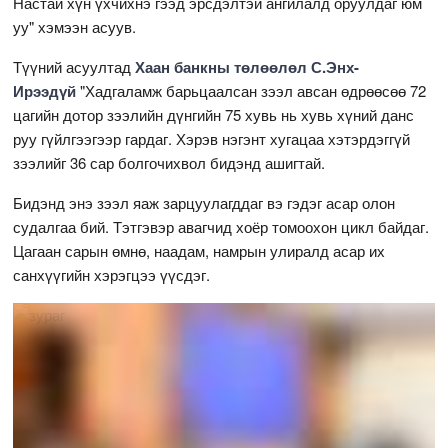
Настай хүн үхчихнэ гээд эрсдэлтэй ангилалд оруулдаг юм
уу" хэмээн асуув.
Түүний асуултад
Хаан банкны төлөөлөл С.Энх-
Ирээдүй
"Хадгаламж барьцаалсан зээл авсан өдрөөсөө 72
цагийн дотор зээлийн дүнгийн 75 хувь нь хувь хүний данс
руу гүйлгээгээр гардаг. Хэрэв нэгэнт хугацаа хэтэрдэггүй
зээлийг 36 сар болгочихвол бидэнд ашигтай.
Бидэнд энэ зээл яаж зарцуулагддаг вэ гэдэг асар олон
судалгаа бий. Тэтгэвэр авагчид хоёр томоохон цикл байдаг.
Цагаан сарын өмнө, наадам, намрын улиралд асар их
санхүүгийн хэрэгцээ үүсдэг.