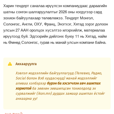
Харин тендерт саналаа ирүүлсэн компаниудаас дараагийн
шатны сонгон шалгаруулалтыг 2026 оны нэгдүгээр сард
зохион байгуулахаар төлөвлөжээ. Тендерт Монгол,
Солонгос, Англи, ОХУ, Франц, Энэтхэг, Хятад зэрэг долоон
улсын 27 ААН оролцох хүсэлтээ илэрхийлж, материалаа
ирүүлээд буй. Эдгээрийн дийлэнх буюу 11 нь Хятад, найм
нь Өмнөд Солонгос, гурав нь манай улсын компани байна.
Анхааруулга
Хэвлэл мэдээллийн байгууллагууд (Телевиз, Радио,
Social болон Вэб хуудаснууд) манай мэдээллийг
аливаа хэлбэрээр
бүрэн ба хэсэгчлэн авч ашиглах
хориотой
ба зөвхөн зөвшилцсөн тохиолдолд эх
сурвалжийг (ikon.mn) дурдах замаар ашиглах ёстойг
анхаарна уу!