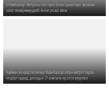
Х.Нямбаатар: Метроны галт тэрэг болон цахилгаан, механик
тоног төхөөрөмжүүдийг Англи улсаас авна
Найман их наяд төгрөгөөр Улаанбаатар хотын метрог барих
тендерт гадаад, дотоодын 27 компани хүсэлтээ ирүүлжээ