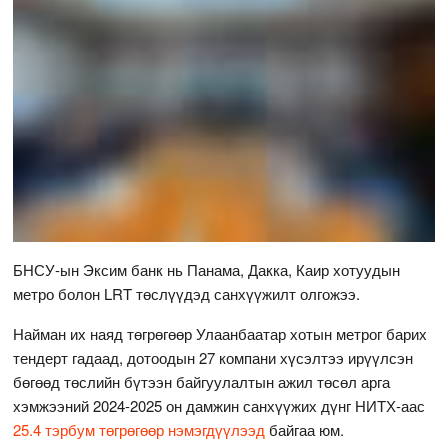
БНСУ-ын Эксим банк нь Панама, Дакка, Каир хотуудын
метро болон LRT төслүүдэд санхүүжилт олгожээ.
Найман их наяд төгрөгөөр Улаанбаатар хотын метрог барих
тендерт гадаад, дотоодын 27 компани хүсэлтээ ирүүлсэн
бөгөөд төслийн бүтээн байгуулалтын ажил төсөл арга
хэмжээний 2024-2025 он дамжин санхүүжих дүнг НИТХ-аас
25.4 тэрбум төгрөгөөр нэмэгдүүлээд
байгаа юм.