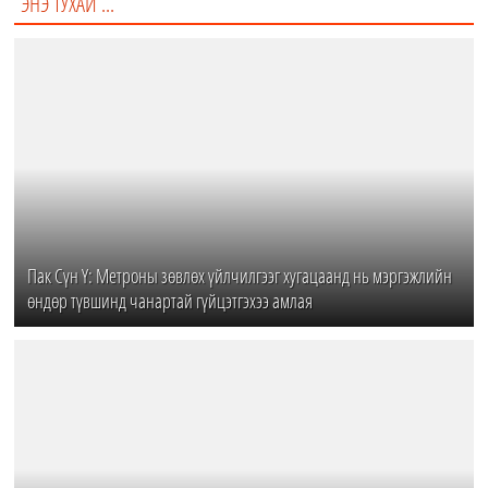
ЭНЭ ТУХАЙ ...
Пак Сүн Ү: Метроны зөвлөх үйлчилгээг хугацаанд нь мэргэжлийн
өндөр түвшинд чанартай гүйцэтгэхээ амлая