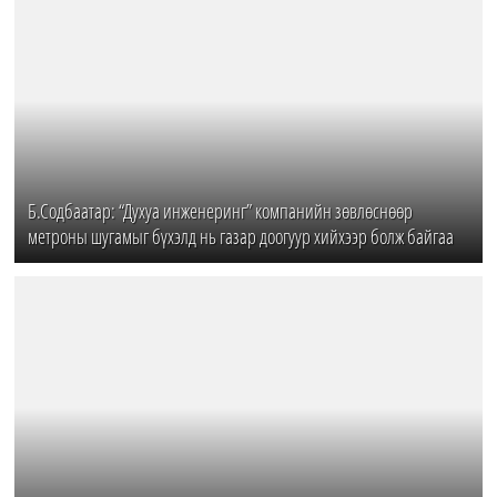
Б.Содбаатар: “Духуа инженеринг” компанийн зөвлөснөөр
метроны шугамыг бүхэлд нь газар доогуур хийхээр болж байгаа