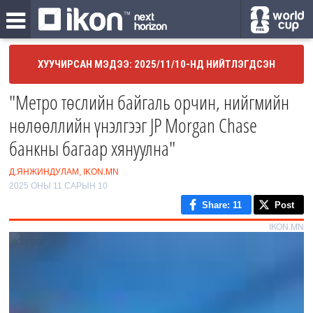
ХУУЧИРСАН МЭДЭЭ: 2025/11/10-НД НИЙТЛЭГДСЭН
"Метро төслийн байгаль орчин, нийгмийн
нөлөөллийн үнэлгээг JP Morgan Chase
банкны багаар хянуулна"
Д.ЯНЖИНДУЛАМ, IKON.MN
2025 ОНЫ 11 САРЫН 10
Share
: 11
Post
IKON.MN