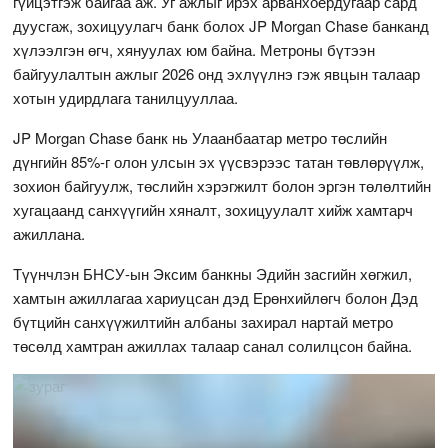
гүйцэтгэж байгаа аж. Уг ажлыг ирэх арванхоёрдугаар сард
дуусгаж, зохицуулагч банк болох JP Morgan Chase банканд
хүлээлгэн өгч, хянуулах юм байна. Метроны бүтээн
байгуулалтын ажлыг 2026 онд эхлүүлнэ гэж явцын талаар
хотын удирдлага танилцууллаа.
JP Morgan Chase банк нь Улаанбаатар метро төслийн
дүнгийн 85%-г олон улсын эх үүсвэрээс татан төвлөрүүлж,
зохион байгуулж, төслийн хэрэгжилт болон эргэн төлөлтийн
хугацаанд санхүүгийн хяналт, зохицуулалт хийж хамтарч
ажиллана.
Түүнчлэн БНСУ-ын Эксим банкны Эдийн засгийн хөгжил,
хамтын ажиллагаа хариуцсан дэд Ерөнхийлөгч болон Дэд
бүтцийн санхүүжилтийн албаны захирал нартай метро
төсөлд хамтран ажиллах талаар санал солилцсон байна.