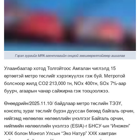
Гэрэл зургийг MPA агентлагийн онцгой зөвшөөрөлтэйгөөр ашиглав
Улаанбаатар хотод Толгойтоос Амгалан чиглэлд 15
өртөөтэй метро төслийг хэрэгжүүлэх гэж буй. Метротой
болсноор жилд СО2 213,000 тн, NOx 400тн, SOx 7%-аар
буурч, агаарын чанар сайжирна гэж тооцоолжээ.
Өнөөдрийн/2025.11.10/ байдлаар метро төслийн ТЭЗҮ,
консепц зураг төслийг бүрэн дууссан бөгөөд байгаль орчин,
нийгэмд нөлөөлөх нөлөөллийн үнэлгээг Байгаль орчин,
нийгмийн нөлөөллийн үнэлгээ (ESIA)-г БНСУ-ын “Иножен”
ХХК болон Монгол Улсын “Эко Натур” ХХК хамтран