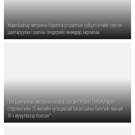
Улаанбаатар метроны барилга угсралтын гүйцэтгэгчийг сонгон
шалгаруулах I шатны тендерийг өнөөдөр зарлалаа
"Их Британиас метроны төсөлд гаргах ГУРВАН ТЭРБУМ фунт
стерлингийн 15 жилийн хугацаатай баталгааны бичгийг манай
ЗГ-т ирүүлэхээр болсон"