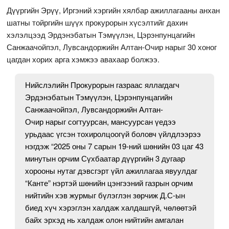
Дүүргийн Эрүү, Иргэний хэргийн хялбар ажиллагааны анхан
шатны тойргийн шүүх прокурорын хүсэлтийг дахин
хэлэлцээд Эрдэнэбатын Тэмүүлэн, Цэрэнпунцагийн
Санжаачойпэл, Лувсандоржийн Алтан-Очир нарыг 30 хоног
цагдан хорих арга хэмжээ авахаар болжээ.
Нийслэлийн Прокурорын газраас яллагдагч
Эрдэнэбатын Тэмүүлэн, Цэрэнпунцагийн
Санжаачойпэл, Лувсандоржийн Алтан-
Очир нарыг согтуурсан, мансуурсан үедээ
урьдаас үгсэн тохиролцоогүй боловч үйлдлээрээ
нэгдэж “2025 оны 7 сарын 19-ний шөнийн 03 цаг 43
минутын орчим Сүхбаатар дүүргийн 3 дугаар
хорооны нутаг дэвсгэрт үйл ажиллагаа явуулдаг
“Канте” нэртэй шөнийн цэнгээний газрын орчим
нийтийн хэв журмыг бүлэглэн зөрчиж Д.С-ын
биед хүч хэрэглэн халдаж халдашгүй, чөлөөтэй
байх эрхэд нь халдаж олон нийтийн амгалан