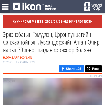
ХУУЧИРСАН МЭДЭЭ: 2025/07/23-НД НИЙТЛЭГДСЭН
Эрдэнэбатын Тэмүүлэн, Цэрэнпунцагийн
Санжаачойпэл, Лувсандоржийн Алтан-Очир
нарыг 30 хоног цагдан хорихоор болжээ
Н.ЭРХБАЯР, IKON.MN
2025 ОНЫ 7 САРЫН 23
Share
: 125
Post
IKON.MN