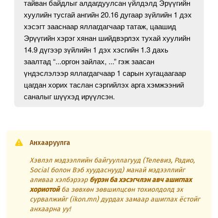
тайван байдлыг алдагдуулсан үйлдэлд Эрүүгийн
хуулийн тусгай ангийн 20.16 дугаар зүйлийн 1 дэх
хэсэгт зааснаар яллагдагчаар татаж, цаашид
Эрүүгийн хэрэг хянан шийдвэрлэх тухай хуулийн
14.9 дүгээр зүйлийн 1 дэх хэсгийн 1.3 дахь
заалтад “...оргон зайлах, ...” гэж заасан
үндэслэлээр яллагдагчаар 1 сарын хугацаагаар
цагдан хорих таслан сэргийлэх арга хэмжээний
саналыг шүүхэд ирүүлсэн.
Анхааруулга
Хэвлэл мэдээллийн байгууллагууд (Телевиз, Радио,
Social болон Вэб хуудаснууд) манай мэдээллийг
аливаа хэлбэрээр
бүрэн ба хэсэгчлэн авч ашиглах
хориотой
ба зөвхөн зөвшилцсөн тохиолдолд эх
сурвалжийг (ikon.mn) дурдах замаар ашиглах ёстойг
анхаарна уу!