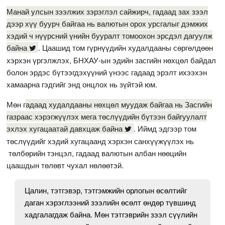
Манай улсын зээлжих зэрэглэл сайжирч, гадаад зах зээл
дээр хүү буурч байгаа нь валютын орох урсгалыг дэмжих
хэдий ч нүүрсний үнийн бууралт томоохон эрсдэл дагуулж
байна
. Цаашид том гүрнүүдийн худалдааны сөргөлдөөн
хэрхэн үргэлжлэх, БНХАУ-ын эдийн засгийн нөхцөл байдал
болон эрдэс бүтээгдэхүүний үнээс гадаад эрэлт ихээхэн
хамаарна гэдгийг энд онцлох нь зүйтэй юм.
Мөн г
адаад худалдааны нөхцөл муудаж байгаа нь Засгийн
газраас хэрэгжүүлэх мега төслүүдийн бүтээн байгуулалт
эхлэх хугацаатай давхцаж байна
. Иймд эдгээр том
төслүүдийг хэдий хугацаанд хэрхэн санхүүжүүлэх нь
төлбөрийн тэнцэл, гадаад валютын албан нөөцийн
цаашдын төлөвт чухал нөлөөтэй.
Цалин, тэтгэвэр, тэтгэмжийн орлогын өсөлтийг
даган хэрэглээний зээлийн өсөлт өндөр түвшинд
хадгалагдаж байна. Мөн тэтгэврийн зээл сүүлийн