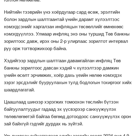
Нийтийн тээврийн үнэ хоёрдугаар сард өсөж, эрэлтийн
болон зардлын шалтгаантай үнийн дарамт хүлээлтээс
нэмэгдсэнийг харгалзан инфляцын төсөөллийг өмнөхөөс
нэмэгдүүллээ. Улмаар инфляц энэ оны туршид Төв банкны
зорилтоос давж, ирэх оны 2-р улирлаас зорилтот интервал
руу орж тогтворжихоор байна.
Хэдийгээр зардлын шалтгаан давамгайлан инфляц Төв
банкны зорилтоос давсан хэдий ч хүлээлтээр дамжин
үнийн өсөлт эрчимжих, хоёр дахь үеийн нөлөө нэмэгдэх
зэрэг эрсдэлийг бууруулахын тулд бодлогын тохиргоог хийх
шаардлагатай.
Цаашлаад шинээр хэрэгжих томоохон төслийн бүтээн
байгуулалтуудыг гадаад эх үүсвэрээр санхүүжүүлэх
төлөвлөгөөтэй байгаа бөгөөд дотоодоос санхүүжүүлэх орон
зай байхгүй гэдгийг дурдах нь зүйтэй.
Урьдчилсан гүйцэтгэлээр эдийн засгийн өсөлт 2024 онд 4.9