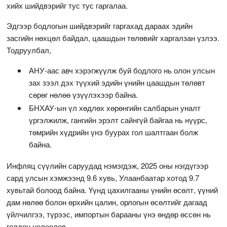
хийх шийдвэрийг тус тус гаргалаа.
Эдгээр бодлогын шийдвэрийг гаргахад дараах эдийн
засгийн нөхцөл байдал, цаашдын төлөвийг харгалзан үзлээ.
Тодруулбал,
АНУ-аас авч хэрэгжүүлж буй бодлого нь олон улсын
зах зээл дэх түүхий эдийн үнийн цаашдын төлөвт
сөрөг нөлөө үзүүлэхээр байна.
БНХАУ-ын үл хөдлөх хөрөнгийн салбарын уналт
үргэлжилж, гангийн эрэлт сайнгүй байгаа нь нүүрс,
төмрийн хүдрийн үнэ буурах гол шалтгаан болж
байна.
Инфляц сүүлийн саруудад нэмэгдэж, 2025 оны нэгдүгээр
сард улсын хэмжээнд 9.6 хувь, Улаанбаатар хотод 9.7
хувьтай болоод байна. Үүнд цахилгааны үнийн өсөлт, үүний
дам нөлөө болон өрхийн цалин, орлогын өсөлтийг дагаад
үйлчилгээ, түрээс, импортын барааны үнэ өндөр өссөн нь
голлон нөлөөлөв.