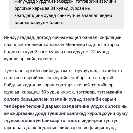
жилүүдэд хурдтай нэмэгдэж, тэтгэврийн зээлийн
орлогын харьцаа 84 хувьд хүрсэн нь
зээлдэгчдийн хувьд санхүүгийн ачаалал өндөр
байгааг харуулж байна.
Ийнхүү гадаад, дотоод орчны нөхцөл байдал, инфляцын
цаашдын төлөвийг харгалзан Мөнгөний бодлогын хороо
бодлогын хүүг 2 нэгж хувиар нэмэгдүүлж, 12 хувьд
хүргэхээр шийдвэрлэлээ.
Түүнчлэн, өрхийн өрийн дарамтыг бууруулах, зээлийн хэт
өсөлтөөс сэргийлж, санхүүгийн салбарын тогтвортой
байдлыг хадгалах зорилгоор хэрэглээний зээлийн өр,
орлогын харьцааг 50 хувьд хүргэх,
тэтгэвэр, тэтгэмжийн
орлого барьцаалсан зээлийн хувьд зээлийн сарын
төлбөрөө төлсний дараах зээлдэгчийн үлдэх орлого нь
амьжиргааны доод түвшинг хангахад хүрэлцэхүйц буюу
түүнээс доошгүй байхаар тогтоох
шийдвэрийг тус тус
гаргалаа. Дээрх бодлогын шийдвэр нь инфляцыг дунд