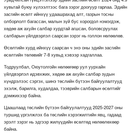
хувьтай буюу хүлээлтээс бага зэрэг доогуур гарлаа. Эдийн
засгийн өсөлт ийнхүү удаашрахад алт, газрын тосны
олборлолт багассан, малын зүй бус хорогдол нэмэгдэж,
хөдөө аж ахуйн салбар хурдтай агшсан, боловсруулах
салбарын үйлдвэрлэл саарсан зэрэг нь голлон нөлөөлөв.
Өсөлтийн хурд ийнхүү саарсан ч энэ оны эдийн засгийн
өсөлтийн төлөвийг 7-8 хувьд хэвээр хадгаллаа.
Тодруулбал, Оюутолгойн нөлөөгөөр уул уурхайн
үйлдвэрлэл идэвхжих, хөдөө аж ахуйн салбар зудын
хүндрэлээс сэргэх, шинэ төслийн бүтээн байгуулалтууд
эхэлж, барилга, худалдаа, тээврийн салбарын өсөлтийг
дэмжихээр байна.
Цаашлаад төслийн бүтээн байгуулалтууд 2025-2027 оны
туршид үргэлжлэх ба төслийн хэрэгжилтийн явц, гадаад
эрэлт зэрэг нь эдгээр жилүүдийн өсөлтөд нөлөөлөхөөр
байна.