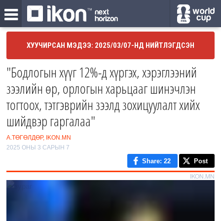
ХУУЧИРСАН МЭДЭЭ: 2025/03/07-НД НИЙТЛЭГДСЭН
"Бодлогын хүүг 12%-д хүргэх, хэрэглээний
зээлийн өр, орлогын харьцааг шинэчлэн
тогтоох, тэтгэврийн зээлд зохицуулалт хийх
шийдвэр гаргалаа"
А.ТӨГӨЛДӨР, IKON.MN
2025 ОНЫ 3 САРЫН 7
Share
: 22
Post
IKON.MN