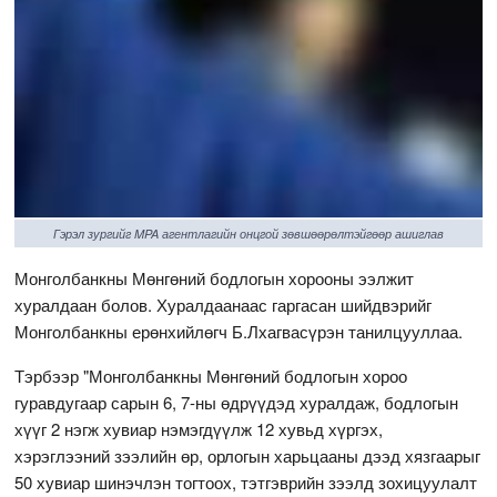
Гэрэл зургийг MPA агентлагийн онцгой зөвшөөрөлтэйгөөр ашиглав
Монголбанкны Мөнгөний бодлогын хорооны ээлжит
хуралдаан болов. Хуралдаанаас гаргасан шийдвэрийг
Монголбанкны ерөнхийлөгч Б.Лхагвасүрэн танилцууллаа.
Тэрбээр "Монголбанкны Мөнгөний бодлогын хороо
гуравдугаар сарын 6, 7-ны өдрүүдэд хуралдаж, бодлогын
хүүг 2 нэгж хувиар нэмэгдүүлж 12 хувьд хүргэх,
хэрэглээний зээлийн өр, орлогын харьцааны дээд хязгаарыг
50 хувиар шинэчлэн тогтоох, тэтгэврийн зээлд зохицуулалт