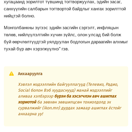
хугацаанд зорилтот түвшинд тогтворжуулах, эдийн засаг,
санхүүгийн салбарын тогтвортой байдлыг хангах зорилттой
нийцтэй болно.
Монголбанкны зүгээс эдийн засгийн сэргэлт, инфляцын
төлөв, нийлүүлэлтийн хүчин зүйлс, олон улсад бий болж
буй өөрчлөлтүүдтэй уялдуулан бодлогын дараагийн алхмыг
тухай бүр авч хэрэгжүүлнэ" гэв.
Анхааруулга
Хэвлэл мэдээллийн байгууллагууд (Телевиз, Радио,
Social болон Вэб хуудаснууд) манай мэдээллийг
аливаа хэлбэрээр
бүрэн ба хэсэгчлэн авч ашиглах
хориотой
ба зөвхөн зөвшилцсөн тохиолдолд эх
сурвалжийг (ikon.mn) дурдах замаар ашиглах ёстойг
анхаарна уу!