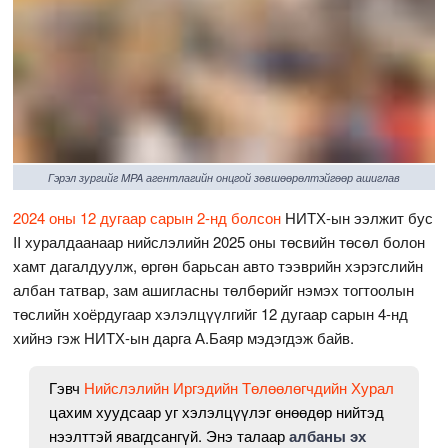
Гэрэл зургийг MPA агентлагийн онцгой зөвшөөрөлтэйгөөр ашиглав
2024 оны 12 дугаар сарын 2-нд болсон
НИТХ-ын ээлжит бус
II хуралдаанаар нийслэлийн 2025 оны төсвийн төсөл болон
хамт дагалдуулж, өргөн барьсан авто тээврийн хэрэгслийн
албан татвар, зам ашигласны төлбөрийг нэмэх тогтоолын
төслийн хоёрдугаар хэлэлцүүлгийг 12 дугаар сарын 4-нд
хийнэ гэж НИТХ-ын дарга А.Баяр мэдэгдэж байв.
Гэвч
Нийслэлийн Иргэдийн Төлөөлөгчдийн Хурал
цахим хуудсаар уг хэлэлцүүлэг өнөөдөр нийтэд
нээлттэй явагдсангүй. Энэ талаар
албаны эх