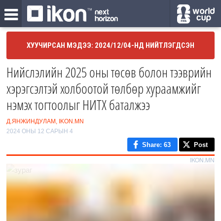
ХУУЧИРСАН МЭДЭЭ: 2024/12/04-НД НИЙТЛЭГДСЭН
Нийслэлийн 2025 оны төсөв болон тээврийн
хэрэгсэлтэй холбоотой төлбөр хураамжийг
нэмэх тогтоолыг НИТХ баталжээ
Д.ЯНЖИНДУЛАМ, IKON.MN
2024 ОНЫ 12 САРЫН 4
Share
: 63
Post
IKON.MN