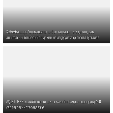
Х.Нямбаатар: Автомашины албан татварыг 2-3 дахин, зам
ашигласны төлбөрийг 5 дахин нэмэгдүүлэхээр төсөвт тусгалаа
АУДИТ: Нийслэлийн төсөвт шинэ жилийн баярын цэнгүүнд 400
сая төгрөгийг төлөвлөжээ