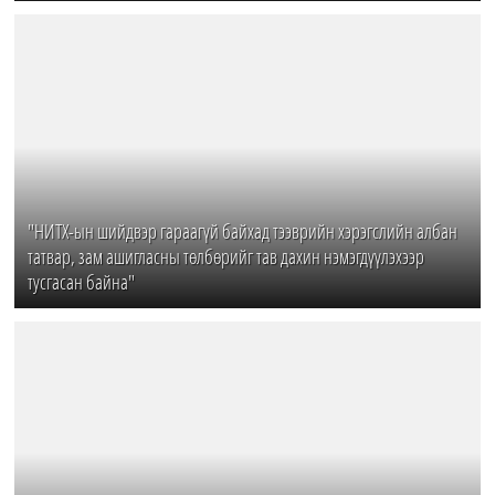
"НИТХ-ын шийдвэр гараагүй байхад тээврийн хэрэгслийн албан
татвар, зам ашигласны төлбөрийг тав дахин нэмэгдүүлэхээр
тусгасан байна"