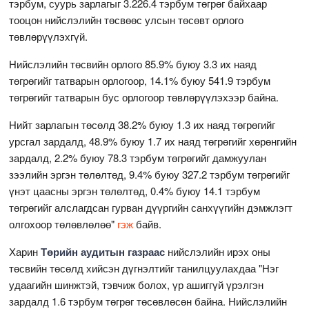
тэрбум, суурь зарлагыг 3.226.4 тэрбум төгрөг байхаар
тооцон нийслэлийн төсвөөс улсын төсөвт орлого
төвлөрүүлэхгүй.
Нийслэлийн төсвийн орлого 85.9% буюу 3.3 их наяд
төгрөгийг татварын орлогоор, 14.1% буюу 541.9 тэрбум
төгрөгийг татварын бус орлогоор төвлөрүүлэхээр байна.
Нийт зарлагын төсөлд 38.2% буюу 1.3 их наяд төгрөгийг
урсгал зардалд, 48.9% буюу 1.7 их наяд төгрөгийг хөрөнгийн
зардалд, 2.2% буюу 78.3 тэрбум төгрөгийг дамжуулан
зээлийн эргэн төлөлтөд, 9.4% буюу 327.2 тэрбум төгрөгийг
үнэт цаасны эргэн төлөлтөд, 0.4% буюу 14.1 тэрбум
төгрөгийг алслагдсан гурван дүүргийн санхүүгийн дэмжлэгт
олгохоор төлөвлөлөө"
гэж
байв.
Харин
Төрийн аудитын газраас
нийслэлийн ирэх оны
төсвийн төсөлд хийсэн дүгнэлтийг танилцуулахдаа "Нэг
удаагийн шинжтэй, тэвчиж болох, үр ашиггүй үрэлгэн
зардалд 1.6 тэрбум төгрөг төсөвлөсөн байна. Нийслэлийн