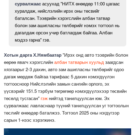
сурвалжаас
асуухад "НИТХ өнөөдөр 11:00 цагаас
хуралдаж, нийслэлийн ирэх оны төсвийг
баталсан. Тээврийн хэрэгслийн албан татвар
болон зам ашигласны төлбөрийг нэмэх тогтоол нь
дагалдаж орсон учир батлагдаж байгаа. Албан
мэдээ гарна" гэв.
Хотын дарга Х.Нямбаатар
"Ирэх онд авто тээврийн болон
өөрөө явагч хэрэгслийн
албан татварын хуульд
заагдсан
хязгаарыг 2-3 дахин, авто зам ашигласны төлбөрийг одоо
дагаж мөрдөж байгаа тарифаас 5 дахин нэмэгдүүлэн
тогтоосноор Нийслэлийн замын сангийн орлого, эх
үүсвэрийг 151.5 тэрбум төгрөгөөр нэмэгдүүлэхээр төсвийн
төсөлд тусгасан"
гэж
нийтэд танилцуулсан юм. Эх
сурвалжаас лавласнаар түүний танилцуулсан уг тогтоолын
төслийг өнөөдөр баталжээ. Тогтоол 2025 оны нэгдүгээр
сарын 1-нээс хэрэгжинэ.