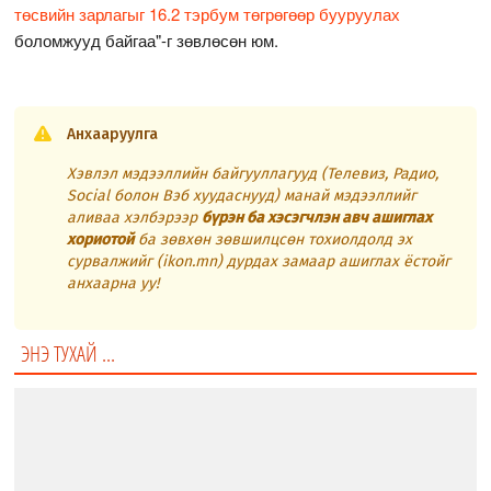
төсвийн зарлагыг 16.2 тэрбум төгрөгөөр бууруулах
боломжууд байгаа"-г зөвлөсөн юм.
Анхааруулга
Хэвлэл мэдээллийн байгууллагууд (Телевиз, Радио,
Social болон Вэб хуудаснууд) манай мэдээллийг
аливаа хэлбэрээр
бүрэн ба хэсэгчлэн авч ашиглах
хориотой
ба зөвхөн зөвшилцсөн тохиолдолд эх
сурвалжийг (ikon.mn) дурдах замаар ашиглах ёстойг
анхаарна уу!
ЭНЭ ТУХАЙ ...