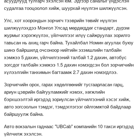
асуудлууд тулгарч эхэлсэн юм. Эдгээр саналыг үндэслэн
судалгаа тооцоолол хийж, шуурхай нүүлгэн шилжүүлсэн.
Улс, хот хоорондын зорчигч тээврийн төвийг нүүлгэн
шилжүүлэхдээ Монгол Улсад мөрдөгддөг стандарт, дүрэм
журмыг хэрэгжүүлэх, үйлчилгээг илүү сайжруулах зорилго
тавьсан нь ахиц гарч байна. Тухайлбал Номин агуулах буюу
шинэ байршилд очсоноор нийтийн эзэмшлийн талбайн
хэмжээ 5 дахин, үйлчилгээний талбай 1.2 дахин, автобус
зогсдог талбайн хэмжээ 1.5 дахин нэмэгдсэн бол зорчигчийн
хүлээлгийн танхимын багтаамж 2.7 дахин нэмэгдлээ.
Зорчигчийн орох, гарах хөдөлгөөнийг тусгаарласан гарц,
ариун цэврийн байгууламжийг нэмэх, хөгжлийн
бэрхшээлтэй иргэдэд зориулсан үйлчилгээний хэсэг хийж,
авто зогсоолын тэмдэг, тэмдэглэгээг ойлгомжтой байдлаар
байршуулж байна.
Авто вокзалын гаднаас "UBCаb" компанийн 10 такси иргэдэд
үйлчилж эхэлсэн.