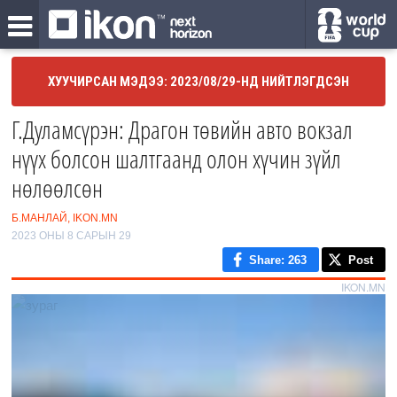
ХУУЧИРСАН МЭДЭЭ: 2023/08/29-НД НИЙТЛЭГДСЭН
Г.Дуламсүрэн: Драгон төвийн авто вокзал
нүүх болсон шалтгаанд олон хүчин зүйл
нөлөөлсөн
Б.МАНЛАЙ, IKON.MN
2023 ОНЫ 8 САРЫН 29
Share
: 263
Post
IKON.MN