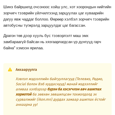
Шинэ байршилд очсоноос хойш улс, хот хоорондын нийтийн
зорчигч тээврийн үйлчилгээнд зарцуулах цаг хуваарийн
дагуу явж чаддаг боллоо. Өөрөөр хэлбэл зорчигч тээврийн
автобусны түгжрэлд зарцуулдаг цаг багассан.
Драгон төв дээр хууль бус тээвэрлэлт маш эмх
замбараагүй байсан нь хязгаарлагдсан үр дүнгүүд гарч
байна" хэмээн ярилаа.
Анхааруулга
Хэвлэл мэдээллийн байгууллагууд (Телевиз, Радио,
Social болон Вэб хуудаснууд) манай мэдээллийг
аливаа хэлбэрээр
бүрэн ба хэсэгчлэн авч ашиглах
хориотой
ба зөвхөн зөвшилцсөн тохиолдолд эх
сурвалжийг (ikon.mn) дурдах замаар ашиглах ёстойг
анхаарна уу!