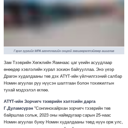
Гэрэл зургийг MPA агентлагийн онцгой зөвшөөрөлтэйгөөр ашиглав
Зам Тээврийн Хөгжлийн Яамнаас цаг үеийн асуудлаар
өнөөдөр хэвлэлийн хурал зохион байгууллаа. Энэ үеэр
Драгон худалдааны төв дэх АТҮТ-ийн үйлчилгээний салбар
Номин агуулах руу нүүсэн шалтгаан болон тохижилтын
тухай мэдээлэл өглөө.
АТҮТ-ийн Зорчигч тээврийн хэлтсийн дарга
Г.Дуламсүрэн
"Сонгинохайрхан зорчигч тээврийн төв
байршлаа сольж, 2023 оны наймдугаар сарын 25-наас
Номин агуулах буюу Номин худалдааны төвд нүүн орж улс,