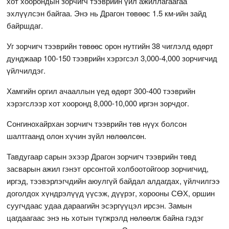
хот хоорондын зорчигч тээврийн үйл ажиллагаагаа
эхлүүлсэн байгаа. Энэ нь Драгон төвөөс 1.5 км-ийн зайд
байршдаг.
Уг зорчигч тээврийн төвөөс орон нутгийн 38 чиглэлд өдөрт
дунджаар 100-150 тээврийн хэрэгсэл 3,000-4,000 зорчигчид
үйлчилдэг.
Хамгийн оргил ачааллын үед өдөрт 300-400 тээврийн
хэрэгслээр хот хооронд 8,000-10,000 иргэн зорчдог.
Сонгинохайрхан зорчигч тээврийн төв нүүх болсон
шалтгаанд олон хүчин зүйл нөлөөлсөн.
Тавдугаар сарын эхээр Драгон зорчигч тээврийн төвд
засварын ажил гэнэт орсонтой холбоотойгоор зорчигчид,
иргэд, тээвэрлэгчдийн аюулгүй байдал алдагдах, үйлчилгээ
доголдох хүндрэлүүд үүсэж, дүүрэг, хорооны СӨХ, оршин
суугчдаас удаа дараагийн эсэргүүцэл ирсэн. Замын
цагдаагаас энэ нь хотын түгжрэлд нөлөөлж байна гэдэг