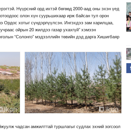
үрэгтэй. Нүүрсний орд ихтэй бөгөөд 2000-аад оны эхэн үед
дотоодоос олон хүн суурьшихаар ирж байсан тул орон
э Ордос хотыг сүндэрлүүлсэн. Ингэхдээ зам харилцаа,
учраас ойрын 20 жилдээ газар ухахгүй” хэмээн
нголын “Солонго” мэдээллийн төвийн дэд дарга Хишигбаяр
йжуулж чадсан амжилттай туршлагыг судлах эхний зогсоол