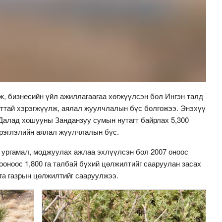
ж, бизнесийн үйл ажиллагаагаа хөгжүүлсэн бол Ингэн талд
ттай хэрэгжүүлж, аялал жуулчлалын бүс болгожээ. Энэхүү
Далад хошууны Занданзуу сумын нутагт байрлах 5,300
эрэглэлийн аялал жуулчлалын бүс.
с ургамал, моджуулах ажлаа эхлүүлсэн бол 2007 оноос
оноос 1,800 га талбай бүхий цөлжилтийг сааруулан засах
 га газрын цөлжилтийг сааруулжээ.