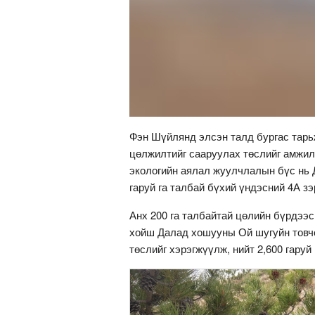
Фэн Шүйлянд элсэн талд бургас тарь
цөлжилтийг сааруулах төслийг амжил
экологийн аялал жуулчлалын бүс нь 
гаруй га талбай бүхий үндэсний 4А з
Анх 200 га талбайтай цөлийн бүрдээ
хойш Далад хошууны Ой шугуйн товчо
төслийг хэрэгжүүлж, нийт 2,600 гаруй