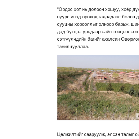
“Ордос хот нь долоон хошуу, хоёр дү
нүүрс үнэд ороход гадаадаас болон 
сууцны хорооллыг олноор барьж, шин
дэд бүтцээ урьдаар сайн тооцоолсон 
сэтгүүлчдийн багийг ахалсан Өвөрмо
танилцууллаа.
Цөлжилтийг сааруулж, элсэн талыг о