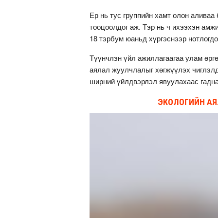
Ер нь тус группийн хамт олон аливаа
тооцоолдог аж. Тэр нь ч ихээхэн амж
18 тэрбум юаньд хүргэснээр нотлогд
Түүнчлэн үйл ажиллагаагаа улам өрг
аялал жуулчлалыг хөгжүүлэх чиглэлд 
ширний үйлдвэрлэл явуулахаас гадн
ЭКОЛОГИЙН АЯ