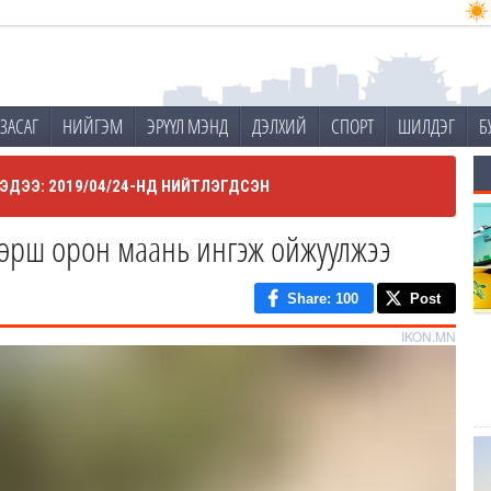
ЗАСАГ
НИЙГЭМ
ЭРҮҮЛ МЭНД
ДЭЛХИЙ
СПОРТ
ШИЛДЭГ
Б
ЭДЭЭ: 2019/04/24-НД НИЙТЛЭГДСЭН
хөрш орон маань ингэж ойжуулжээ
Share
: 100
Post
IKON.MN