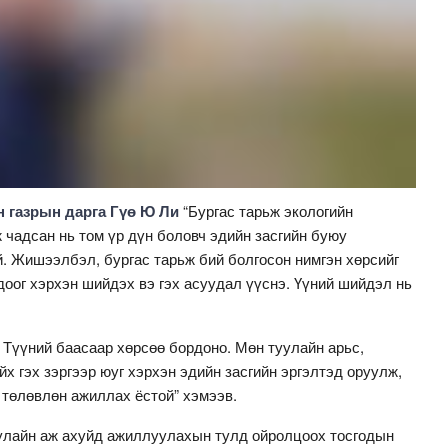
н газрын дарга Гүө Ю Ли
“Бургас тарьж экологийн
чадсан нь том үр дүн боловч эдийн засгийн буюу
й. Жишээлбэл, бургас тарьж бий болгосон нимгэн хөрсийг
доог хэрхэн шийдэх вэ гэх асуудал үүснэ. Үүний шийдэл нь
 Түүний баасаар хөрсөө бордоно. Мөн туулайн арьс,
х гэх зэргээр юуг хэрхэн эдийн засгийн эргэлтэд оруулж,
 төлөвлөн ажиллах ёстой” хэмээв.
улайн аж ахуйд ажиллуулахын тулд ойролцоох тосгодын