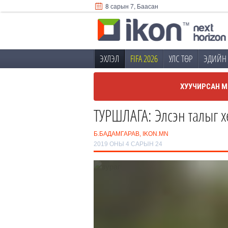
8 сарын 7, Баасан
ЭХЛЭЛ
FIFA 2026
УЛС ТӨР
ЭДИЙН 
ХУУЧИРСАН М
ТУРШЛАГА: Элсэн талыг 
Б.БАДАМГАРАВ, IKON.MN
2019 ОНЫ 4 САРЫН 24