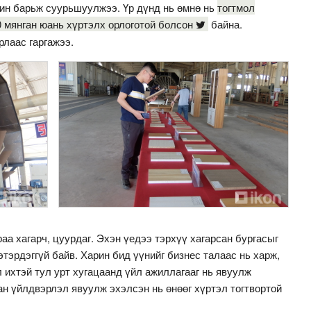
шин барьж суурьшуулжээ. Үр дүнд нь өмнө нь
тогтмол
0 мянган юань хүртэлх орлоготой болсон
байна.
рлаас гаргажээ.
аа хагарч, цуурдаг. Эхэн үедээ тэрхүү хагарсан бургасыг
тэрдэггүй байв. Харин бид үүнийг бизнес талаас нь харж,
 ихтэй тул урт хугацаанд үйл ажиллагааг нь явуулж
ан үйлдвэрлэл явуулж эхэлсэн нь өнөөг хүртэл тогтвортой