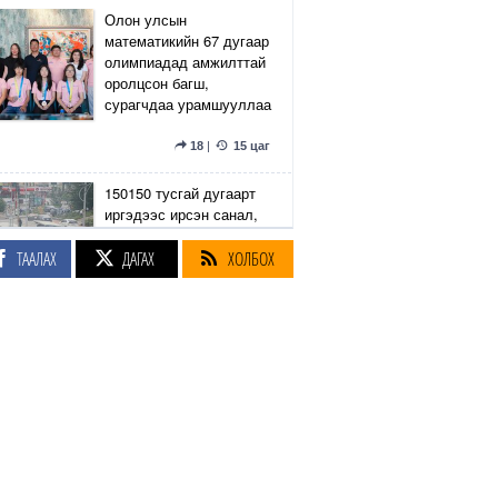
Олон улсын
математикийн 67 дугаар
олимпиадад амжилттай
оролцсон багш,
сурагчдаа урамшууллаа
18
|
15 цаг
150150 тусгай дугаарт
иргэдээс ирсэн санал,
гомдлыг нийслэлийн
эрх бүхий 23 албан
ТААЛАХ
ДАГАХ
ХОЛБОХ
тушаалтан хэрхэн
шийдвэрлэснийг
хянадаг болно
8
|
15 цаг
З.Төмөртөмөө: Хэн
нэгний харилцаа
хандлага, үл тоосон
байдлаас болж өргөдөл
нэмэгдэж байна