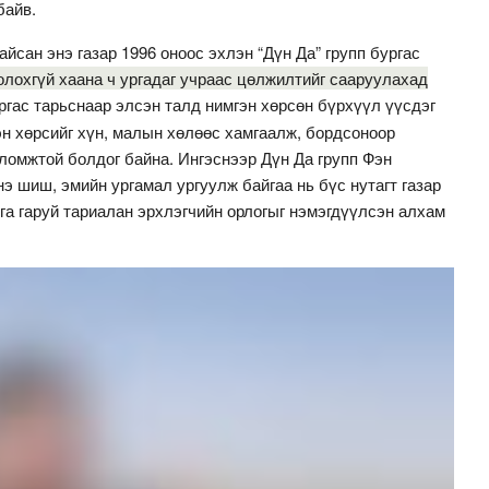
байв.
йсан энэ газар 1996 оноос эхлэн “Дүн Да” групп бургас
голохгүй хаана ч ургадаг учраас цөлжилтийг сааруулахад
гас тарьснаар элсэн талд нимгэн хөрсөн бүрхүүл үүсдэг
эн хөрсийг хүн, малын хөлөөс хамгаалж, бордсоноор
ломжтой болдог байна. Ингэснээр Дүн Да групп Фэн
 шиш, эмийн ургамал ургуулж байгаа нь бүс нутагт газар
га гаруй тариалан эрхлэгчийн орлогыг нэмэгдүүлсэн алхам