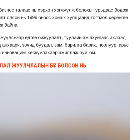
 бизнес талаас нь хэрхэн хөгжүүлж болохыг урьдаас бодож
илт олсон нь 1996 оноос хойшх хугацаанд тогтмол хөрөнгөө
ож байна.
өжүүлснээр өдгөө ойжуулалт, туулайн аж ахуйгаас эхлээд
анхаарч, зочид буудал, зам, барилга барих, ноолуур, арьс
а инновацийг хөгжүүлэхээр ажиллаж буй юм.
ЛАЛ ЖУУЛЧЛАЛЫН БҮС БОЛСОН НЬ