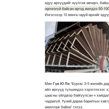
ядуу өрхүүдийг нүүлгэж авчирч, бай
орлогогүй байсан иргэд жилдээ 50-10
Ингэснээр 10 мянга гаруй өрхийг ядуу
Мөн
Гүө Ю Ли
“Бургас 3-5 жилийн дар
айл өрхүүд түлшиндээ хэрэглэхээс хэ
цаасны үйлдвэр байгуулсан ч хаягдал
чадаагүй. Үүний дараа барилгын хавт
ажиллаж байна” гэлээ.