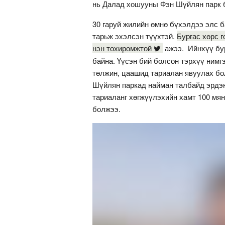
нь Далад хошууны Фэн Шүйлян парк 
30 гаруй жилийн өмнө бүхэлдээ элс ба
тарьж эхэлсэн түүхтэй.
Бургас хөрс 
нэн тохиромжтой
ажээ. Ийнхүү бур
байна. Үүсэн бий болсон тэрхүү нимг
төлжин, цаашид тариалан явуулах бо
Шүйлян паркад найман талбайд эрдэнэ
тариаланг хөгжүүлэхийн хамт 100 мян
болжээ.