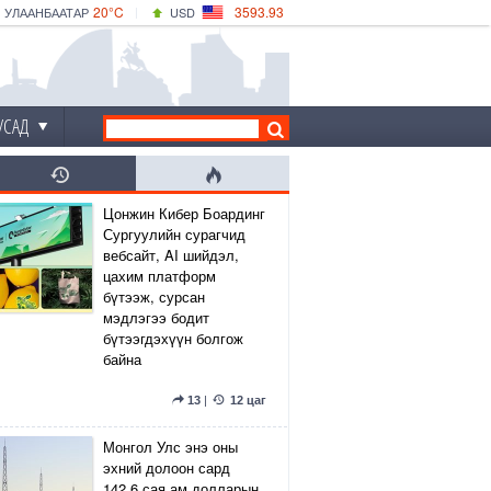
20°C
3593.93
УЛААНБААТАР
USD
|
22°C
ДАРХАН
532.39
CNY
19°C
ЭРДЭНЭТ
4149.01
EUR
УСАД
Цонжин Кибер Боардинг
Сургуулийн сурагчид
вебсайт, AI шийдэл,
цахим платформ
бүтээж, сурсан
мэдлэгээ бодит
бүтээгдэхүүн болгож
байна
13
|
12 цаг
Монгол Улс энэ оны
эхний долоон сард
142.6 сая ам.долларын