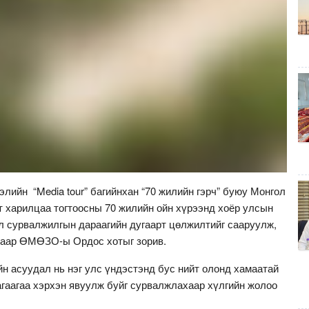
ийн “Media tour” багийнхан “70 жилийн гэрч” буюу Монгол
харилцаа тогтоосны 70 жилийн ойн хүрээнд хоёр улсын
 сурвалжилгын дараагийн дугаарт цөлжилтийг сааруулж,
хаар ӨМӨЗО-ы Ордос хотыг зорив.
йн асуудал нь нэг улс үндэстэнд бус нийт олонд хамаатай
агаагаа хэрхэн явуулж буйг сурвалжлахаар хүлгийн жолоо