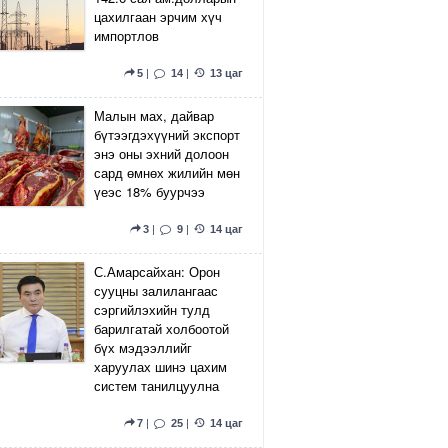
цахилгаан эрчим хүч
импортлов
5
|
14
|
13 цаг
Малын мах, дайвар
бүтээгдэхүүний экспорт
энэ оны эхний долоон
сард өмнөх жилийн мөн
үеэс 18% буурчээ
3
|
9
|
14 цаг
С.Амарсайхан: Орон
сууцны залилангаас
сэргийлэхийн тулд
барилгатай холбоотой
бүх мэдээллийг
харуулах шинэ цахим
систем танилцуулна
7
|
25
|
14 цаг