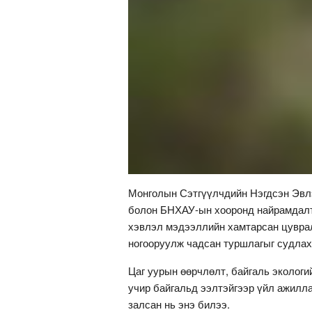
Монголын Сэтгүүлчдийн Нэгдсэн Эвлэл
болон БНХАУ-ын хооронд найрамдалт 
хэвлэл мэдээллийн хамтарсан цуврал
ногооруулж чадсан туршлагыг судла
Цаг уурын өөрчлөлт, байгаль экологи
учир байгальд ээлтэйгээр үйл ажилл
залсан нь энэ билээ.