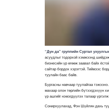
“Дүн да” группийн Суртал ухуулгы
асуудлыг тодорхой хэмжээнд шийдэж 
бизнесийн үр өгөөж заавал байх ёсто
сайтар бордох хэрэгтэй. Тиймээс бор
туулайн баас байв.
Бургасны навчаар туулайгаа тэжээнэ.
махаар олон төрлийн бүтээгдэхүүн хий
үр ашгийг нэмэгдүүлэх талаар үргэлж
Сонирхуулахад, Фэн Шүйлян дахь ту