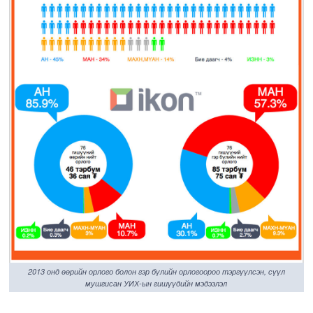
2013 онд өөрийн орлого болон гэр бүлийн орлогоороо тэргүүлсэн, сүүл
мушгисан УИХ-ын гишүүдийн мэдээлэл