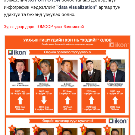
инфографик мэдээллийг
"data visualization"
аргаар тун
удахгүй та бүхэнд үзүүлэх болно.
Зураг дээр дарж ТОМООР үзэх боломжтой