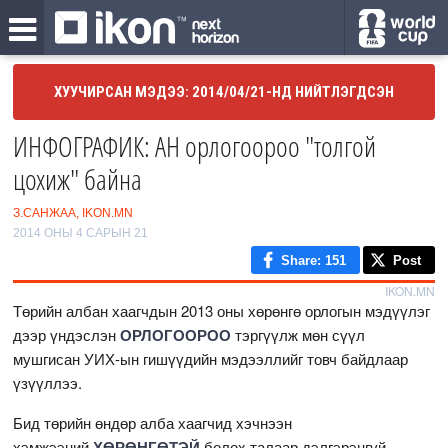
ХУУЧИРСАН МЭДЭЭ: 2014/04/21-НД НИЙТЛЭГДСЭН
ИНФОГРАФИК: АН орлогоороо "толгой
цохиж" байна
З.САНЖАА, IKON.MN
2014 ОНЫ 4 САРЫН 21
Share
: 151
Post
IKON.MN
Төрийн албан хаагчдын 2013 оны хөрөнгө орлогын мэдүүлэг
дээр үндэслэн
ОРЛОГООРОО
тэргүүлж мөн сүүл
мушгисан УИХ-ын гишүүдийн мэдээллийг товч байдлаар
үзүүллээ.
Бид төрийн өндөр алба хаагчид хэчнээн
хэмжээний
ХӨРӨНГӨТЭЙ
болох талаар дэлгэрэнгүй