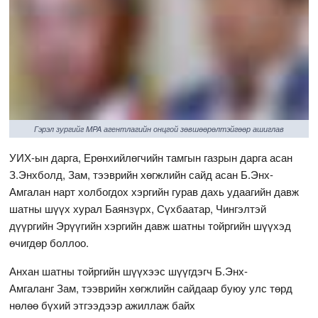
Гэрэл зургийг MPA агентлагийн онцгой зөвшөөрөлтэйгөөр ашиглав
УИХ-ын дарга, Ерөнхийлөгчийн тамгын газрын дарга асан
З.Энхболд, Зам, тээврийн хөгжлийн сайд асан Б.Энх-
Амгалан нарт холбогдох хэргийн гурав дахь удаагийн давж
шатны шүүх хурал Баянзүрх, Сүхбаатар, Чингэлтэй
дүүргийн Эрүүгийн хэргийн давж шатны тойргийн шүүхэд
өчигдөр боллоо.
Анхан шатны тойргийн шүүхээс шүүгдэгч Б.Энх-
Амгаланг Зам, тээврийн хөгжлийн сайдаар буюу улс төрд
нөлөө бүхий этгээдээр ажиллаж байх