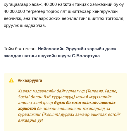
хугацаагаар хасаж, 40.000 нэгжтэй тэнцэх хэмжээний буюу
40.000.000 төгрөгөөр торгох ял” шийтгэхээр хөнгөрүүлэн
өөрчилж, энэ талаарх зохих өөрчлөлтийг шийтгэх тогтоолд
оруулж шийдвэрлэв.
Тойм бэлтгэсэн:
Нийслэлийн Эрүүгийн хэргийн давж
заалдах шатны шүүхийн шүүгч С.Болортуяа
Анхааруулга
Хэвлэл мэдээллийн байгууллагууд (Телевиз, Радио,
Social болон Вэб хуудаснууд) манай мэдээллийг
аливаа хэлбэрээр
бүрэн ба хэсэгчлэн авч ашиглах
хориотой
ба зөвхөн зөвшилцсөн тохиолдолд эх
сурвалжийг (ikon.mn) дурдах замаар ашиглах ёстойг
анхаарна уу!