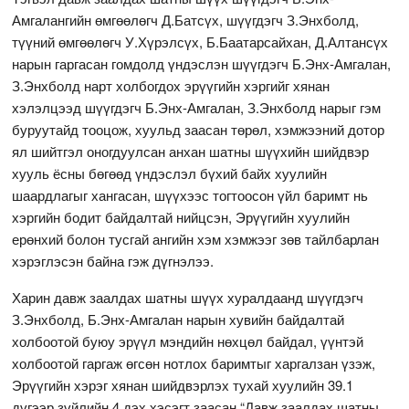
Амгалангийн өмгөөлөгч Д.Батсүх, шүүгдэгч З.Энхболд,
түүний өмгөөлөгч У.Хүрэлсүх, Б.Баатарсайхан, Д.Алтансүх
нарын гаргасан гомдолд үндэслэн шүүгдэгч Б.Энх-Амгалан,
З.Энхболд нарт холбогдох эрүүгийн хэргийг хянан
хэлэлцээд шүүгдэгч Б.Энх-Амгалан, З.Энхболд нарыг гэм
буруутайд тооцож, хуульд заасан төрөл, хэмжээний дотор
ял шийтгэл оногдуулсан анхан шатны шүүхийн шийдвэр
хууль ёсны бөгөөд үндэслэл бүхий байх хуулийн
шаардлагыг хангасан, шүүхээс тогтоосон үйл баримт нь
хэргийн бодит байдалтай нийцсэн, Эрүүгийн хуулийн
ерөнхий болон тусгай ангийн хэм хэмжээг зөв тайлбарлан
хэрэглэсэн байна гэж дүгнэлээ.
Харин давж заалдах шатны шүүх хуралдаанд шүүгдэгч
З.Энхболд, Б.Энх-Амгалан нарын хувийн байдалтай
холбоотой буюу эрүүл мэндийн нөхцөл байдал, үүнтэй
холбоотой гаргаж өгсөн нотлох баримтыг харгалзан үзэж,
Эрүүгийн хэрэг хянан шийдвэрлэх тухай хуулийн 39.1
дүгээр зүйлийн 4 дэх хэсэгт заасан “Давж заалдах шатны