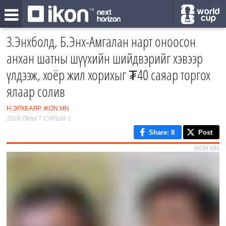
З.Энхболд, Б.Энх-Амгалан нарт оноосон
анхан шатны шүүхийн шийдвэрийг хэвээр
үлдээж, хоёр жил хорихыг ₮40 саяар торгох
ялаар солив
Н.ЭРХБАЯР, IKON.MN
2026 ОНЫ 7 САРЫН 1
Share
: 8
Post
IKON.MN