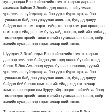
хугацаандаа Ерөнхийлөгчийн тамгын газрын даргаар
ажиллаж байсан З.Энхболдод нөлөөлсний улмаас
үргэлжилсэн үйлдлээр албан үүрэг бүрэн эрх, албан
тушаалын байдлаа урвуулан ашиглаж, бусдад давуу
байдал олгох гэмт хэрэгт гүйцэтгэгчээр хамтран оролцсон
гэмт хэрэг үйлдсэн гэм буруутайд тооцож, нийтийн албанд
томилогдох эрхийг таван жилийн хугацаагаар хасаж, хоёр
жилийн хугацаагаар хорих ялаар шийтгэсэн.
Шүүгдэгч З.Энхболдыг Ерөнхийлөгчийн тамгын газрын
даргаар ажиллаж байхдаа улс төрд нөлөө бүхий этгээд
болох Б.Энх-Амгаланд хууль бусаар нөлөөлөн, түүний
үргэлжилсэн үйлдлээр албан үүрэг бүрэн эрх, албан
тушаалын байдлаа урвуулан ашиглаж, бусдад давуу
байдал бий болгох гэмт хэргийг үйлдэхэд хатгагчаар
хамтран оролцсон гэм буруутайд тооцож, нийтийн албанд
томилогдох эрхийг таван жилийн хугацаагаар хасаж, хоёр
жилийн хугацаагаар хорих ялаар шийтгэсэн.
Тэгвэл давж заалдах шатны шүүх шүүгдэгч Б.Энх-