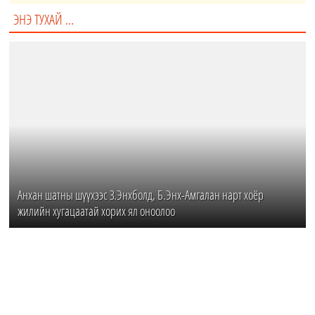
ЭНЭ ТУХАЙ ...
Анхан шатны шүүхээс З.Энхболд, Б.Энх-Амгалан нарт хоёр
жилийн хугацаатай хорих ял оноолоо