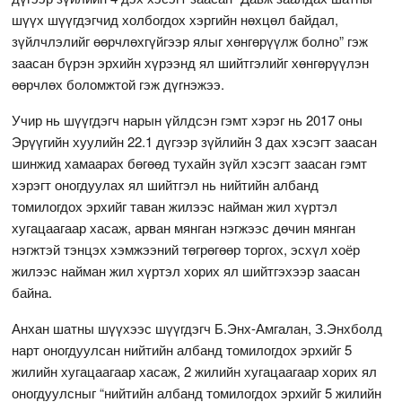
шүүх шүүгдэгчид холбогдох хэргийн нөхцөл байдал,
зүйлчлэлийг өөрчлөхгүйгээр ялыг хөнгөрүүлж болно” гэж
заасан бүрэн эрхийн хүрээнд ял шийтгэлийг хөнгөрүүлэн
өөрчлөх боломжтой гэж дүгнэжээ.
Учир нь шүүгдэгч нарын үйлдсэн гэмт хэрэг нь 2017 оны
Эрүүгийн хуулийн 22.1 дүгээр зүйлийн 3 дах хэсэгт заасан
шинжид хамаарах бөгөөд тухайн зүйл хэсэгт заасан гэмт
хэрэгт оногдуулах ял шийтгэл нь нийтийн албанд
томилогдох эрхийг таван жилээс найман жил хүртэл
хугацаагаар хасаж, арван мянган нэгжээс дөчин мянган
нэгжтэй тэнцэх хэмжээний төгрөгөөр торгох, эсхүл хоёр
жилээс найман жил хүртэл хорих ял шийтгэхээр заасан
байна.
Анхан шатны шүүхээс шүүгдэгч Б.Энх-Амгалан, З.Энхболд
нарт оногдуулсан нийтийн албанд томилогдох эрхийг 5
жилийн хугацаагаар хасаж, 2 жилийн хугацаагаар хорих ял
оногдуулсныг “нийтийн албанд томилогдох эрхийг 5 жилийн