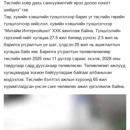
Төслийн хоёр дахь санхүүжилтийг ирэх долоо хоногт
шийднэ” гэв.
Төр, хувийн хэвшлийн түншлэлээр барих уг төслийн төрийн
түншлэгчээр нийслэл, хувийн хэвшлийн түншлэгчээр
“Митайм Интернэйшнл” ХХК ажиллаж байна. Түншлэлийн
гэрээний нийт хугацаа 27.5 жил бөгөөд үүнээс 2.5 жил нь
барилга угсралтын үе шат, үлдсэн 25 жил нь ашиглалтын
хугацаа байх юм. Барилга угсралтын төлөвлөгөөгөөр
төслийн ажил 2025 оны 11 дүгээр сараас эхэлж, 2028 оны
тавдугаар сард дуусахаар төлөвлөсөн. Төлөвлөгөөт ажлууд
хугацаандаа зохион байгуулагдаж байгааг албаныхан
мэдээлэв. Төслийн бэлтгэл ажлын хүрээнд 65 жил
хуримтлагдсан үнсэн санг чөлөөлөх ажил үргэлжилж байна.