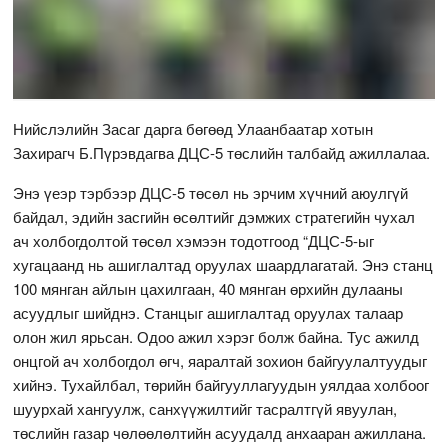
Нийслэлийн Засаг дарга бөгөөд Улаанбаатар хотын
Захирагч Б.Пүрэвдагва ДЦС-5 төслийн талбайд ажиллалаа.
Энэ үеэр тэрбээр ДЦС-5 төсөл нь эрчим хүчний аюулгүй
байдал, эдийн засгийн өсөлтийг дэмжих стратегийн чухал
ач холбогдолтой төсөл хэмээн тодотгоод “ДЦС-5-ыг
хугацаанд нь ашиглалтад оруулах шаардлагатай. Энэ станц
100 мянган айлын цахилгаан, 40 мянган өрхийн дулааны
асуудлыг шийднэ. Станцыг ашиглалтад оруулах талаар
олон жил ярьсан. Одоо ажил хэрэг болж байна. Тус ажилд
онцгой ач холбогдол өгч, яаралтай зохион байгуулалтуудыг
хийнэ. Тухайлбал, төрийн байгууллагуудын уялдаа холбоог
шуурхай хангуулж, санхүүжилтийг тасралтгүй явуулан,
төслийн газар чөлөөлөлтийн асуудалд анхааран ажиллана.