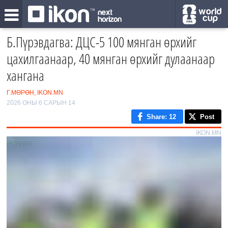
Б.Пүрэвдагва: ДЦС-5 100 мянган өрхийг
цахилгаанаар, 40 мянган өрхийг дулаанаар
хангана
Г.МӨРӨН, IKON.MN
2026 ОНЫ 6 САРЫН 14
Share
: 12
Post
IKON.MN