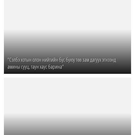
"Сэлбэ хотын олон нийтийн бүс буюу төв зам дагуух эгнээнд
амины сууц, таун хаус барина"