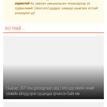
хориотой
ба зөвхөн зөвшилцсөн тохиолдолд эх
сурвалжийг (ikon.mn) дурдах замаар ашиглах ёстойг
анхаарна уу!
ЭНЭ ТУХАЙ ...
У.Баатар: 2027 оны долоодугаар сард Сэлбэ дэд төвийн эхний
ээлжийн айлууд орон сууцандаа орчихсон байх юм