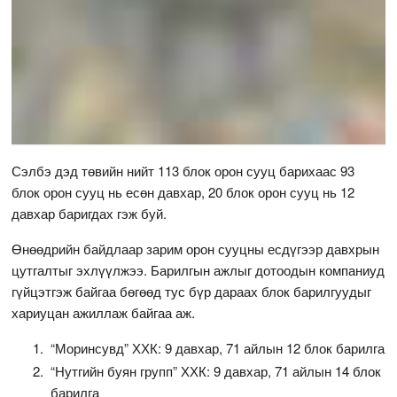
Сэлбэ дэд төвийн нийт 113 блок орон сууц барихаас 93
блок орон сууц нь есөн давхар, 20 блок орон сууц нь 12
давхар баригдах гэж буй.
Өнөөдрийн байдлаар зарим орон сууцны есдүгээр давхрын
цутгалтыг эхлүүлжээ. Барилгын ажлыг дотоодын компаниуд
гүйцэтгэж байгаа бөгөөд тус бүр дараах блок барилгуудыг
хариуцан ажиллаж байгаа аж.
“Моринсувд” ХХК: 9 давхар, 71 айлын 12 блок барилга
“Нутгийн буян групп” ХХК: 9 давхар, 71 айлын 14 блок
барилга