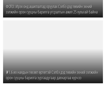
ФОТО: Ирэх онд ашиглалтад оруулах Сэлбэ дэд төвийн эхний
ээлжийн орон сууцны барилга угсралтын ажил 25 хувьтай байна
₮1.6 их наядын төсөвт өртөгтэй Сэлбэ дэд төвийн эхний ээлжийн
орон сууцны барилга зургаадугаар давхартаа хүрчээ