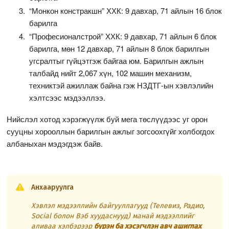
“Монкон констракшн” ХХК: 9 давхар, 71 айлын 16 блок
барилга
“Професионалстрой” ХХК: 9 давхар, 71 айлын 6 блок
барилга, мөн 12 давхар, 71 айлын 8 блок барилгын
угсралтыг гүйцэтгэж байгаа юм. Барилгын ажлын
талбайд нийт 2,067 хүн, 102 машин механизм,
техниктэй ажиллаж байна гэж НЗДТГ-ын хэвлэлийн
хэлтсээс мэдээллээ.
Нийслэл хотод хэрэгжүүлж буй мега төслүүдээс уг орон
сууцны хорооллын барилгын ажлыг зогсоохгүйг холбогдох
албаныхан мэдэгдэж байв.
Анхааруулга
Хэвлэл мэдээллийн байгууллагууд (Телевиз, Радио,
Social болон Вэб хуудаснууд) манай мэдээллийг
аливаа хэлбэрээр
бүрэн ба хэсэгчлэн авч ашиглах