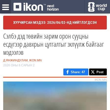
ХУУЧИРСАН МЭДЭЭ: 2026/06/02-НД НИЙТЛЭГДСЭН
Сэлбэ дэд төвийн зарим орон сууцны
есдүгээр давхрын цутгалтыг эхлүүлж байгааг
мэдээлэв
Д.ЯНЖИНДУЛАМ, IKON.MN
2026 ОНЫ 6 САРЫН 2
Share
: 47
Post
IKON.MN