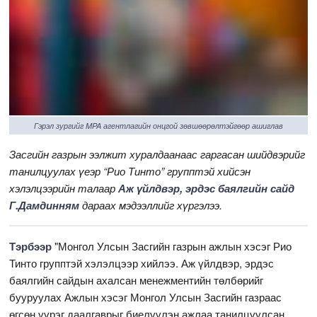
Гэрэл зургийг MPA агентлагийн онцгой зөвшөөрөлтэйгөөр ашиглав
Засгийн газрын ээлжит хуралдаанаас гаргасан шийдвэрийг
танилцуулах үеэр “Рио Тинто” групптэй хийсэн
хэлэлцээрийн талаар
Аж үйлдвэр, эрдэс баялгийн сайд
Г.Дамдинням
дараах мэдээллийг хүргэлээ.
Тэрбээр
"Монгол Улсын Засгийн газрын ажлын хэсэг Рио
Тинто групптэй хэлэлцээр хийлээ. Аж үйлдвэр, эрдэс
баялгийн сайдын ахалсан менежментийн төлбөрийг
бууруулах Ажлын хэсэг Монгол Улсын Засгийн газраас
өгсөн үүрэг даалгаврыг биелүүлэн ажлаа танилцуулсан.