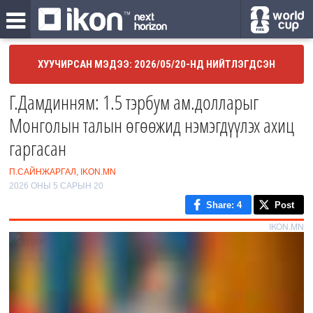
ХУУЧИРСАН МЭДЭЭ: 2026/05/20-НД НИЙТЛЭГДСЭН
Г.Дамдинням: 1.5 тэрбум ам.долларыг
Монголын талын өгөөжид нэмэгдүүлэх ахиц
гаргасан
П.САЙНЖАРГАЛ, IKON.MN
2026 ОНЫ 5 САРЫН 20
Share
: 4
Post
IKON.MN