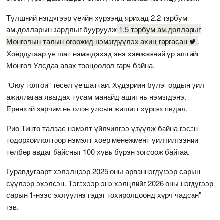
Түлшний нэгдүгээр үеийн хүрээнд ярихад 2.2 тэрбум
ам.долларын зардлыг бууруулж
1.5 тэрбум ам.долларыг
Монголын талын өгөөжид нэмэгдүүлэх ахиц гаргасан
.
Хоёрдугаар үе шат нэмэгдэхэд энэ хэмжээний үр ашгийг
Монгол Улсдаа авах тооцоолол гарч байна.
"Оюу толгой" төсөл үе шаттай. Хүдэрийн бүлэг ордын үйл
ажиллагаа явагдах тусам манайд ашиг нь нэмэгдэнэ.
Ерөнхий зарчим нь олон улсын жишигт хүргэх явдал.
Рио Тинто талаас нэмэлт үйлчилгээ үзүүлж байна гэсэн
тодорхойлолтоор нэмэлт хоёр менежмент үйлчилгээний
төлбөр авдаг байсныг 100 хувь бүрэн зогсоож байгаа.
Гуравдугаарт хэлэлцээр 2025 оны арваннэгдүгээр сарын
сүүлээр эхэлсэн. Тэгэхээр энэ хэлцлийг 2026 оны нэгдүгээр
сарын 1-нээс эхлүүлнэ гэдэг тохиролцоонд хүрч чадсан"
гэв.