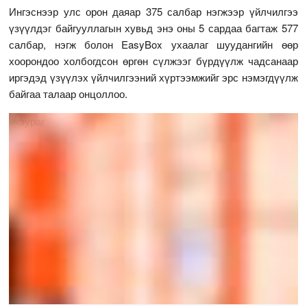
Ингэснээр улс орон даяар 375 салбар нэгжээр үйлчилгээ
үзүүлдэг байгууллагын хувьд энэ оны 5 сардаа багтаж 577
салбар, нэгж болон EasyBox ухаалаг шуудангийн өөр
хоорондоо холбогдсон өргөн сүлжээг бүрдүүлж чадсанаар
иргэдэд үзүүлэх үйлчилгээний хүртээмжийг эрс нэмэгдүүлж
байгаа талаар онцоллоо.