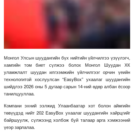
Монгол Улсын шуудангийн бүх нийтийн үйлчилгээ үзүүлэгч,
хамгийн том биет сүлжээ болох Монгол Шуудан ХК
уламжлалт шуудан илгээмжийн үйлчилгээг орчин үеийн
технологитой хослуулсан “EasyBox” ухаалаг шуудангийн
шийдлээ 2026 оны 5 дугаар сарын 14-ний өдөр албан ёсоор
танилцууллаа.
Компани эхний ээлжид Улаанбаатар хот болон аймгийн
төвүүдэд нийт 202 EasyBox ухаалаг шуудангийн хайрцгийг
байршуулж, сүлжээнд холбож буй талаар арга хэмжээний
үеэр зарлалаа.