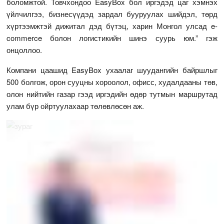
боломжтой. Товчхондоо EasyBox бол иргэдэд цаг хэмнэх
үйлчилгээ, бизнесүүдэд зардал бууруулах шийдэл, төрд
хүртээмжтэй дижитал дэд бүтэц, харин Монгол улсад e-
commerce болон логистикийн шинэ суурь юм.” гэж
онцоллоо.
Компани цаашид EasyBox ухаалаг шуудангийн байршлыг
500 болгож, орон сууцны хороолол, офисс, худалдааны төв,
олон нийтийн газар гээд иргэдийн өдөр тутмын маршрутад
улам бүр ойртуулахаар төлөвлөсөн аж.