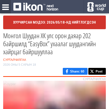
ХУУЧИРСАН МЭДЭЭ: 2026/05/18-НД НИЙТЛЭГДСЭН
Монгол Шуудан ХК улс орон даяар 202
байршилд “EasyBox” ухаалаг шуудангийн
хайрцаг байршууллаа
СУРТАЛЧИЛГАА
2026 ОНЫ 5 САРЫН 18
Share
: 60
Post
СУРТАЛЧИЛГАА