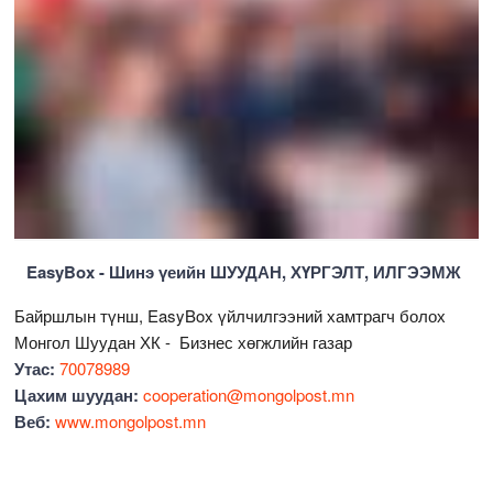
EasyBox - Шинэ үеийн ШУУДАН, ХҮРГЭЛТ, ИЛГЭЭМЖ
Байршлын түнш, EasyBox үйлчилгээний хамтрагч болох
Монгол Шуудан ХК - Бизнес хөгжлийн газар
Утас:
70078989
Цахим шуудан:
cooperation@mongolpost.mn
Веб:
www.mongolpost.mn