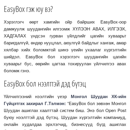
EasyBox гэж юу вэ?
Хэрэглэгч өөрт хамгийн ойр байрших EasyBox-оор
дамжуулж шуудангийн илгээмж ХҮЛЭЭН АВАХ, ИЛГЭЭХ,
ХАДГАЛАХ үндсэн гурван үйлдлийг цагийн хуваарьт
баригдалгүй, өндөр нууцлал, аюулгүй байдлыг хангаж, амар
хялбар хийх боломжтой шинэ үеийн ухаалаг хүргэлтийн
шийдэл. EasyBox бол хэрэглэгч шуудангийн цагийн
хуваарьт бус, өөрийн цагтаа тохируулан үйлчилгээ авах
боломж гэнэ.
EasyBox бол нээлттэй дэд бүтэц
Үйлчилгээний нээлтийн үеэр
Монгол Шуудан ХК-ийн
Гүйцэтгэх захирал Г.Тэлмэн:
“EasyBox бол зөвхөн Монгол
Шуудан ашиглах хаалттай систем биш. Энэ бол Open Post
буюу нээлттэй дэд бүтэц. Шуудан хүргэлтийн компаниуд,
онлайн худалдаа эрхлэгчид, бизнесүүд бүгд ашиглах