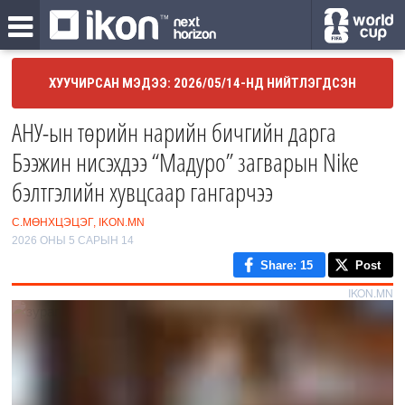
ХУУЧИРСАН МЭДЭЭ: 2026/05/14-НД НИЙТЛЭГДСЭН
АНУ-ын төрийн нарийн бичгийн дарга
Бээжин нисэхдээ “Мадуро” загварын Nike
бэлтгэлийн хувцсаар гангарчээ
С.МӨНХЦЭЦЭГ, IKON.MN
2026 ОНЫ 5 САРЫН 14
Share
: 15
Post
IKON.MN