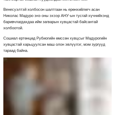
Венесуэлтэй холбосон шалтгаан нь ерөнхийлөгч асан
Николас Мадуро энэ оны эхээр АНУ-ын тусгай хүчнийхэнд
баривчлагдахдаа ийм загварын хувцастай байсантай
холбоотой.
Сошиал ертөнцөд Рубиогийн өмссөн хувцсыг Мадурогийн
хувцастай харьцуулсан маш олон эвлүүлэг, мэм зургууд
тараад байна.