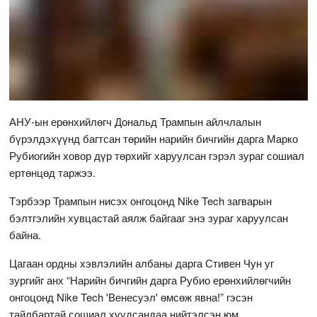
АНУ-ын ерөнхийлөгч Дональд Трампын айлчлалын
бүрэлдэхүүнд багтсан төрийн нарийн бичгийн дарга Марко
Рубиогийн ховор дүр төрхийг харуулсан гэрэл зураг сошиал
ертөнцөд таржээ.
Тэрбээр Трампын нисэх онгоцонд Nike Tech загварын
бэлтгэлийн хувцастай аялж байгааг энэ зураг харуулсан
байна.
Цагаан ордны хэвлэлийн албаны дарга Стивен Чун уг
зургийг анх “Нарийн бичгийн дарга Рубио ерөнхийлөгчийн
онгоцонд Nike Tech 'Венесуэл' өмсөж явна!” гэсэн
тайлбартай сошиал хуудсандаа нийтэлсэн юм.