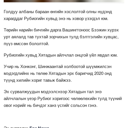
Голдуу албаны бараан өнгийн хослолтой олны нүдэнд
харагддаг Рубиогийн хувьд энэ нь ховор үзэгдэл юм.
Төрийн нарийн бичгийн дарга Вашингтоноос Бээжин хүрэх
урт аялалд тав тухтай зорчихын тулд бэлтгэлийн хувцас,
пүүз өмссөн бололтой.
Рубиогийн хувьд Хятадын айлчлал онцгой үйл явдал юм.
Учир нь Хонконг, Шинжаантай холбоотой шүүмжилсэн
мэдэгдлийнх нь төлөө Хятадын эрх баригчид 2020 онд
түүнд хилийн хориг тавьж байжээ.
Эх сурвалжуудын мэдээлснээр Хятадын тал энэ
айлчлалын үеэр Рубиог хоригоос чөлөөлөхийн тулд түүний
овог нэрийг нь бичдэг ханз үсгийг сольсон гэнэ.
Эх сурвалж:
Fox News