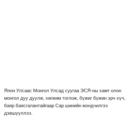
Япон Улсаас Монгол Улсад суугаа ЭСЯ-ны хамт олон
монгол дуу дуулж, хөгжим тоглож, бүжиг бүжин эрч хүч,
баяр баясгалантайгаар Сар шинийн мэндчилгээ
дэвшүүллээ.