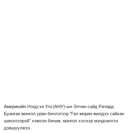
Америкийн Нэгдсэн Улс(АНУ)-ын Элчин сайд Ричард
Буанган монгол уран бичлэгээр "Гал морин жилдээ сайхан
шинэлээрэй" хэмээн бичиж, монгол хэлээр мэндчилгээ
дэвшүүлжээ.