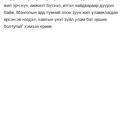
жил эрч хүч, амжилт бүтээл, итгэл найдвараар дүүрэн
байж, Монголын ард түмний олон зуун жил уламжлагдан
ирсэн эв нэгдэл, хамтын үнэт зүйл улам бат орших
болтугай" хэмээн ерөөв.