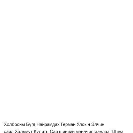
Холбооны Бүгд Найрамдах Герман Улсын Элчин
сайд Хэльмут Кулитц Сар шинийн мэндчилгээндээ "Шинэ