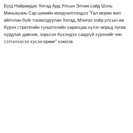
Бүгд Найрамдах Хятад Ард Улсын Элчин сайд Шэнь
Миньжуань Сар шинийн мэндчилгээндээ "Гал морин жил
айлчлан буйг тохиолдуулан Хятад, Монгол хоёр улсын иж
бүрэн стратегийн түншлэлийн харилцаа хүлэг морьд лугаа
хурдлан давхиж, зорьсон бүхэндээ саадгүй хүрэхийг чин
сэтгэлээсээ хүсэн ерөөе" хэмээв.