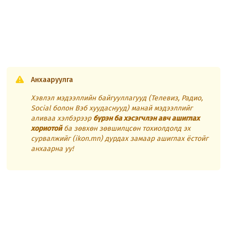
Анхааруулга
Хэвлэл мэдээллийн байгууллагууд (Телевиз, Радио,
Social болон Вэб хуудаснууд) манай мэдээллийг
аливаа хэлбэрээр
бүрэн ба хэсэгчлэн авч ашиглах
хориотой
ба зөвхөн зөвшилцсөн тохиолдолд эх
сурвалжийг (ikon.mn) дурдах замаар ашиглах ёстойг
анхаарна уу!