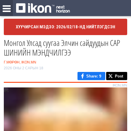
ХУУЧИРСАН МЭДЭЭ: 2026/02/18-НД НИЙТЛЭГДСЭН
Монгол Улсад суугаа Элчин сайдуудын САР
ШИНИЙН МЭНДЧИЛГЭЭ
Г.МӨРӨН, IKON.MN
2026 ОНЫ 2 САРЫН 18
Share
: 9
Post
IKON.MN