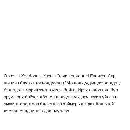
Оросын Холбооны Улсын Элчин сайд А.Н.Евсиков Сар
шинийн баярыг тохиолдуулан "Монголчуудын дээдэлдэг,
бэлгэдэлт морин жил тохиож байна. Ирэх ондоо айл бүр
эрүүл энх байж, элбэг хангалуун амьдарч, ажил үйлс нь
амжилт ололтоор бялхаж, аз хийморь авчрах болтугай"
хэмээн мэндчилгээ дэвшүүллээ.