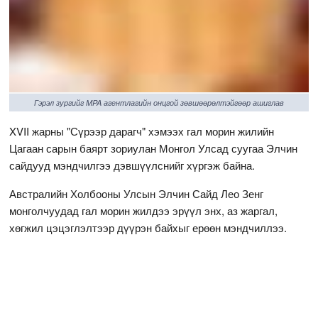
Гэрэл зургийг MPA агентлагийн онцгой зөвшөөрөлтэйгөөр ашиглав
XVII жарны "Сүрээр дарагч" хэмээх гал морин жилийн
Цагаан сарын баярт зориулан Монгол Улсад суугаа Элчин
сайдууд мэндчилгээ дэвшүүлснийг хүргэж байна.
Австралийн Холбооны Улсын Элчин Сайд Лео Зенг
монголчуудад гал морин жилдээ эрүүл энх, аз жаргал,
хөгжил цэцэглэлтээр дүүрэн байхыг ерөөн мэндчиллээ.