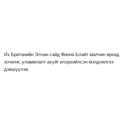
Их Британийн Элчин сайд Фиона Блайт малчин өрхөд
зочилж, уламжлалт ахуйг илэрхийлсэн мэндчилгээ
дэвшүүлэв.