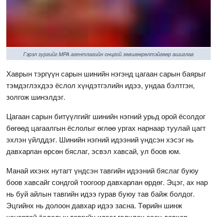
Гэрэл зургийг MPA агентлагийн онцгой зөвшөөрөлтэйгөөр ашиглав
Хаврын тэргүүн сарын шинийн нэгэнд цагаан сарын баярыг
тэмдэглэхдээ ёслол хүндэтгэлийн идээ, ундаа бэлтгэн,
золгож шинэлдэг.
Цагаан сарын битүүлгийг шинийн нэгний урьд орой ёсолдог
бөгөөд цагаалгын ёслолыг өглөө ургах нарнаар туулай цагт
эхлэн үйлддэг. Шинийн нэгний идээний үндсэн хэсэг нь
давхарлан өрсөн бяслаг, эсвэл хавсай, ул боов юм.
Манай ихэнх нутагт үндсэн тавгийн идээний бяслаг буюу
боов хавсайг сондгой тоогоор давхарлан өрдөг. Эцэг, ах нар
нь буй айлын тавгийн идээ гурав буюу тав байж болдог.
Эцгийнх нь долоон давхар идээ засна. Төрийн шинж
чанартай ёслолын тавгийн идээг голчлон есөн давхар