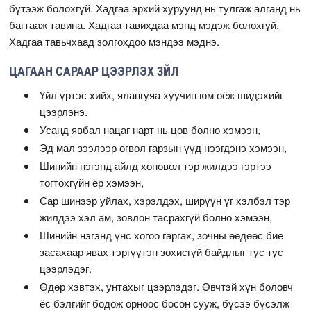
бүтээж болохгүй. Хадгаа эрхий хуруунд нь тулгаж алганд нь
багтааж тавина. Хадгаа тавихдаа мэнд мэдэж болохгүй.
Хадгаа тавьчхаад золгохдоо мэндээ мэднэ.
ЦАГААН САРААР ЦЭЭРЛЭХ ЗҮЙЛ
Үйл үртэс хийх, ялангуяа хуучин юм оёж шидэхийг
цээрлэнэ.
Усанд явбал нацаг нарт нь цөв болно хэмээн,
Эд мал зээлээр өгвөл гарзын үүд нээгдэнэ хэмээн,
Шинийн нэгэнд айлд хоновол тэр жилдээ гэртээ
тогтохгүйн ёр хэмээн,
Сар шинээр уйлах, хэрэлдэх, ширүүн үг хэлбэл тэр
жилдээ хэл ам, зовлон тасрахгүй болно хэмээн,
Шинийн нэгэнд үнс хогоо гаргах, зочны өөдөөс бие
засахаар явах тэргүүтэн зохисгүй байдлыг тус тус
цээрлэдэг.
Өдөр хэвтэх, унтахыг цээрлэдэг. Өвчтэй хүн боловч
ёс бэлгийг бодож орноос босон сууж, бүсээ бүсэлж