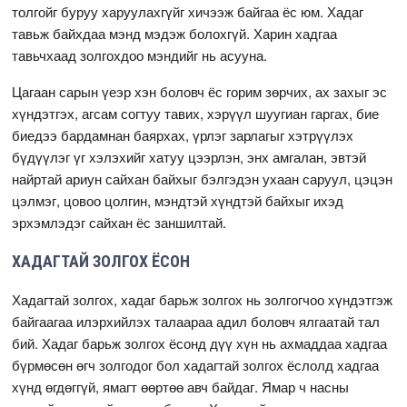
толгойг буруу харуулахгүйг хичээж байгаа ёс юм. Хадаг
тавьж байхдаа мэнд мэдэж болохгүй. Харин хадгаа
тавьчхаад золгохдоо мэндийг нь асууна.
Цагаан сарын үеэр хэн боловч ёс горим зөрчих, ах захыг эс
хүндэтгэх, агсам согтуу тавих, хэрүүл шуугиан гаргах, бие
биедээ бардамнан баярхах, үрлэг зарлагыг хэтрүүлэх
бүдүүлэг үг хэлэхийг хатуу цээрлэн, энх амгалан, эвтэй
найртай ариун сайхан байхыг бэлгэдэн ухаан саруул, цэцэн
цэлмэг, цовоо цолгин, мэндтэй хүндтэй байхыг ихэд
эрхэмлэдэг сайхан ёс заншилтай.
ХАДАГТАЙ ЗОЛГОХ ЁСОН
Хадагтай золгох, хадаг барьж золгох нь золгогчоо хүндэтгэж
байгаагаа илэрхийлэх талаараа адил боловч ялгаатай тал
бий. Хадаг барьж золгох ёсонд дүү хүн нь ахмаддаа хадгаа
бүрмөсөн өгч золгодог бол хадагтай золгох ёслолд хадгаа
хүнд өгдөггүй, ямагт өөртөө авч байдаг. Ямар ч насны