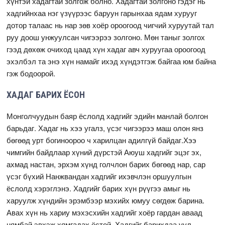
хүнтэй хадагтай золгож болно. Хадагтай золгоно гэдэг нь
хадгийнхаа нэг үзүүрээс баруун гарынхаа ядам хурууг
дотор талаас нь нар зөв хоёр ороогоод чигчий хуруутай тал
руу доош унжуулсан чигээрээ золгоно. Мөн таныг золгох
гээд дөхөж очиход цаад хүн хадаг авч хуруугаа ороогоод
эхэлбэл та энэ хүн намайг ихэд хүндэтгэж байгаа юм байна
гэж бодоорой.
ХАДАГ БАРИХ ЁСОН
Монголчуудын баяр ёслолд хадгийг эдийн манлай болгон
барьдаг. Хадаг нь хээ угалз, үсэг чигээрээ маш олон янз
бөгөөд урт богиноороо ч харилцан адилгүй байдаг.Хээ
чимгийн байдлаар хүний дүрстэй Аюуш хадгийг эцэг эх,
ахмад настан, эрхэм хүнд голчлон барих бөгөөд нар, сар
үсэг бүхий Нанжвандан хадгийг ихэвчлэн оршуулгын
ёслолд хэрэглэнэ. Хадгийг барих хүн рүүгээ амыг нь
харуулж хүндийн эрэмбээр мэхийх юмуу сөгдөж барина.
Авах хүн нь хариу мэхэсхийн хадгийг хоёр гардан аваад
нямбай эвхэж хямгадах ёстой. Хадгийг барихдаа уул