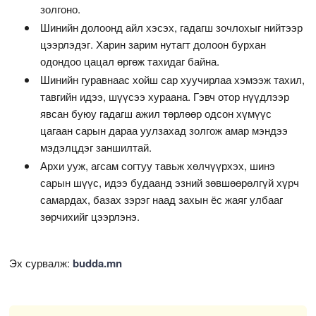
золгоно.
Шинийн долоонд айл хэсэх, гадагш зочлохыг нийтээр
цээрлэдэг. Харин зарим нутагт долоон бурхан
одондоо цацал өргөж тахидаг байна.
Шинийн гуравнаас хойш сар хуучирлаа хэмээж тахил,
тавгийн идээ, шүүсээ хураана. Гэвч отор нүүдлээр
явсан буюу гадагш ажил төрлөөр одсон хүмүүс
цагаан сарын дараа уулзахад золгож амар мэндээ
мэдэлцдэг заншилтай.
Архи ууж, агсам согтуу тавьж хөлчүүрхэх, шинэ
сарын шүүс, идээ будаанд эзний зөвшөөрөлгүй хүрч
самардах, базах зэрэг наад захын ёс жаяг улбааг
зөрчихийг цээрлэнэ.
Эх сурвалж:
budda.mn