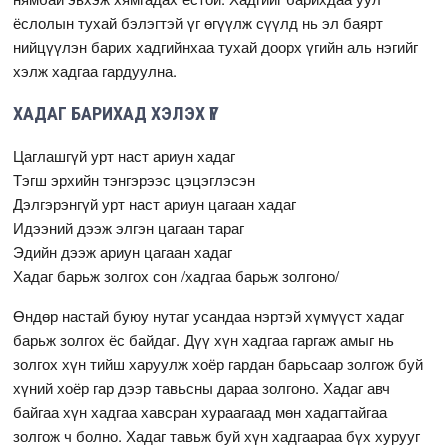
ёслолын тухай бэлэгтэй үг өгүүлж сүүлд нь эл баярт
нийцүүлэн барих хадгийнхаа тухай доорх үгийн аль нэгийг
хэлж хадгаа гардуулна.
ХАДАГ БАРИХАД ХЭЛЭХ ҮГ
Цаглашгүй урт наст ариун хадаг
Тэгш эрхийн тэнгэрээс цэцэглэсэн
Дэлгэрэнгүй урт наст ариун цагаан хадаг
Идээний дээж элгэн цагаан тараг
Эдийн дээж ариун цагаан хадаг
Хадаг барьж золгох сон /хадгаа барьж золгоно/
Өндөр настай буюу нутаг усандаа нэртэй хүмүүст хадаг
барьж золгох ёс байдаг. Дүү хүн хадгаа гаргаж амыг нь
золгох хүн тийш харуулж хоёр гардан барьсаар золгож буй
хүний хоёр гар дээр тавьсны дараа золгоно. Хадаг авч
байгаа хүн хадгаа хавсран хураагаад мөн хадагтайгаа
золгож ч болно. Хадаг тавьж буй хүн хадгаараа бүх хурууг