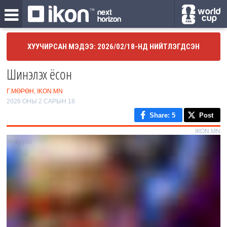
ХУУЧИРСАН МЭДЭЭ: 2026/02/18-НД НИЙТЛЭГДСЭН
Шинэлэх ёсон
Г.МӨРӨН, IKON.MN
2026 ОНЫ 2 САРЫН 18
Share
: 5
Post
IKON.MN