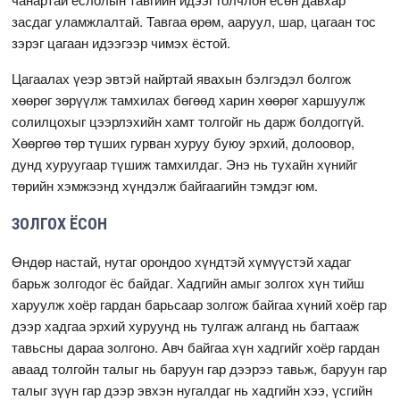
засдаг уламжлалтай. Тавгаа өрөм, ааруул, шар, цагаан тос
зэрэг цагаан идээгээр чимэх ёстой.
Цагаалах үеэр эвтэй найртай явахын бэлгэдэл болгож
хөөрөг зөрүүлж тамхилах бөгөөд харин хөөрөг харшуулж
солилцохыг цээрлэхийн хамт толгойг нь дарж болдоггүй.
Хөөргөө төр түших гурван хуруу буюу эрхий, долоовор,
дунд хуруугаар түшиж тамхилдаг. Энэ нь тухайн хүнийг
төрийн хэмжээнд хүндэлж байгаагийн тэмдэг юм.
ЗОЛГОХ ЁСОН
Өндөр настай, нутаг орондоо хүндтэй хүмүүстэй хадаг
барьж золгодог ёс байдаг. Хадгийн амыг золгох хүн тийш
харуулж хоёр гардан барьсаар золгож байгаа хүний хоёр гар
дээр хадгаа эрхий хуруунд нь тулгаж алганд нь багтааж
тавьсны дараа золгоно. Авч байгаа хүн хадгийг хоёр гардан
аваад толгойн талыг нь баруун гар дээрээ тавьж, баруун гар
талыг зүүн гар дээр эвхэн нугалдаг нь хадгийн хээ, үсгийн