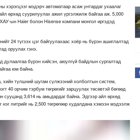
ны хэрэгцээг мэдэрч автоматаар асаж унтардаг ухаалаг
 айл өрхөд суурилуулах ажил үргэлжилж байгаа аж. 5,000
ХАУ-ын Haier болон Hisense компани монгол иргэдэд
нийт 24 түгээх цэг байгуулахаас хоёр нь бүрэн ашиглалтад
тад оруулах гэнэ.
 дулаалгаа бүрэн хийсэн, аюулгүй байдлын сургалтад
айгаа юм байна.
, хийн түлшний шугам сүлжээний холболтын систем,
эгт 40 орчим тэрбум төгрөгийг зарцуулах төсөвтэй бөгөөд
ин сууцанд 3,614 нь амьдардаг байна. Эдгээр айл өрхөд
 нэг литрийг нь 2,500 төгрөгөөр худалдана хэмээн мэдээлж