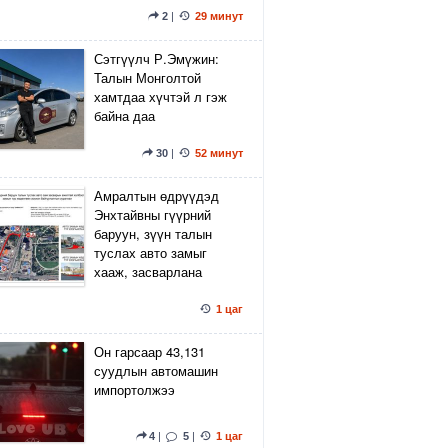
2
|
29 минут
Сэтгүүлч Р.Эмүжин:
Талын Монголтой
хамтдаа хүчтэй л гэж
байна даа
30
|
52 минут
Амралтын өдрүүдэд
Энхтайвны гүүрний
баруун, зүүн талын
туслах авто замыг
хааж, засварлана
1 цаг
Он гарсаар 43,131
суудлын автомашин
импортолжээ
4
|
5
|
1 цаг