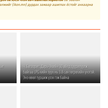
алжийг (ikon.mn) дурдах замаар ашиглах ёстойг анхаарна
хыг
Ч.Батзориг: Дарь-Эхийн 30 айлд суурилуулж
байгаа LPG хийн зуух нь 3.8 сая төгрөгийн үнэтэй.
Энэ өвөл туршиж үзэх гэж байна