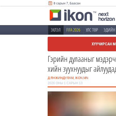
8 сарын 7, Баасан
ЭХЛЭЛ
FIFA 2026
УЛС ТӨР
ЭДИЙН 
ХУУЧИРСАН М
Гэрийн дулааныг мэдэрч 
хийн зуухнуудыг айлууда
Д.ЯНЖИНДУЛАМ, IKON.MN
2026 ОНЫ 1 САРЫН 13