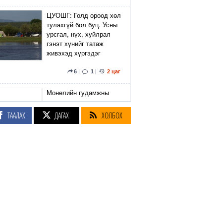
ЦУОШГ: Голд ороод хөл
тулахгүй бол буц. Усны
урсгал, нүх, хуйлрал
гэнэт хүнийг татаж
живэхэд хүргэдэг
6
|
1
|
2 цаг
Монелийн гудамжны
авто замын
хөдөлгөөнийг өнөөдөр
ТААЛАХ
ДАГАХ
ХОЛБОХ
орой хаана
2 цаг
Улаанбаатарт болж
байгаа Олон Улсын
Таеквондогийн тивийн
аваргаас Монголын баг
37 медаль хүртээд
байна