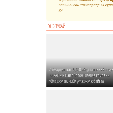
зөвшилцсөн тохиолдолд эх сурв
уу!
ЭНЭ ТУХАЙ ...
А.Амартүвшин: 5,000 айлд тавих хийн зуу
БНХАУ-ын Haier болон Hisense компани
үйлдвэрлэн, нийлүүлж эхэлж байгаа