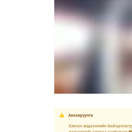
Анхааруулга
Хэвлэл мэдээллийн байгууллагуу
мэдээллийг аливаа хэлбэрээр
б