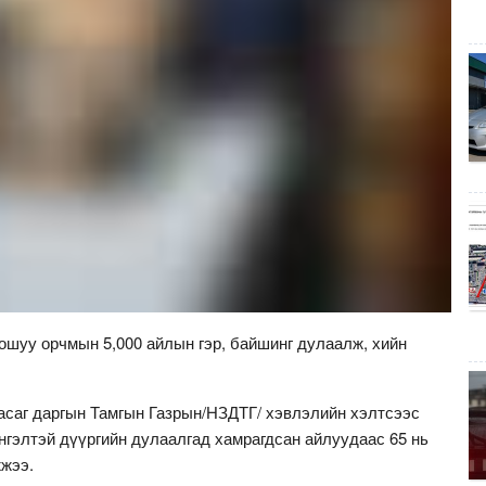
ошуу орчмын 5,000 айлын гэр, байшинг дулаалж, хийн
асаг даргын Тамгын Газрын/НЗДТГ/ хэвлэлийн хэлтсээс
гэлтэй дүүргийн дулаалгад хамрагдсан айлуудаас 65 нь
жээ.