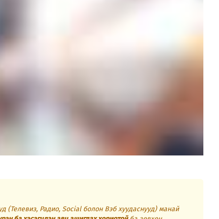
д (Телевиз, Радио, Social болон Вэб хуудаснууд) манай
үрэн ба хэсэгчлэн авч ашиглах хориотой
ба зөвхөн