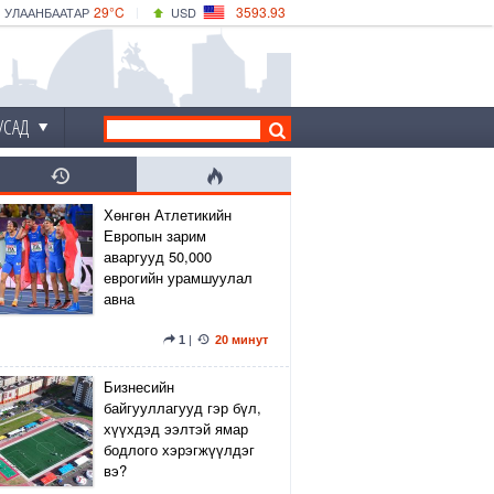
29°C
3593.93
УЛААНБААТАР
USD
|
34°C
ДАРХАН
532.39
CNY
30°C
ЭРДЭНЭТ
4149.01
EUR
УСАД
Хөнгөн Атлетикийн
Европын зарим
аваргууд 50,000
еврогийн урамшуулал
авна
1
|
20 минут
Бизнесийн
байгууллагууд гэр бүл,
хүүхдэд ээлтэй ямар
бодлого хэрэгжүүлдэг
вэ?