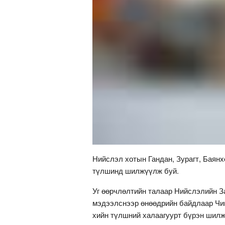
Нийслэл хотын Гандан, Зурагт, Баянх
түлшинд шилжүүлж буй.
Уг өөрчлөлтийн талаар Нийслэлийн З
мэдээлснээр өнөөдрийн байдлаар Чин
хийн түлшний халаагуурт бүрэн шилж