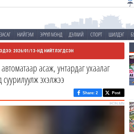
ЗАСАГ
НИЙГЭМ
ЭРҮҮЛ МЭНД
ДЭЛХИЙ
СПОРТ
ШИЛДЭГ
Б
ЭДЭЭ: 2026/01/13-НД НИЙТЛЭГДСЭН
автоматаар асаж, унтардаг ухаалаг
д суурилуулж эхэлжээ
Share
: 2
Post
IKON.MN