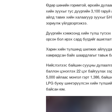
Өдөр шөнийн горимтой, өрхийн дулаа
хийн зуухыг тус дүүргийн 3,100 гаруй
айлд тавих хийн халаагуур зуухыг БН
зориулж үйлдвэрлэжээ.
Дүүргийн хэмжээнд хийн түлш түгээх 
орсон бол ирэх сард бүгдийг ашиглал
Харин хийн түлшинд шилжих айлуудад
хамрагдсан байх шаардлагыг тавьж б
Нийслэлээс байшин сууцны дулаалга
баллон цэнэглэх 22 цэг байгуулах зэр
5,000 айлаас монгол гэрт 1,386, байш
LPG буюу шингэрүүлсэн хийн түлшийг
байсан юм.