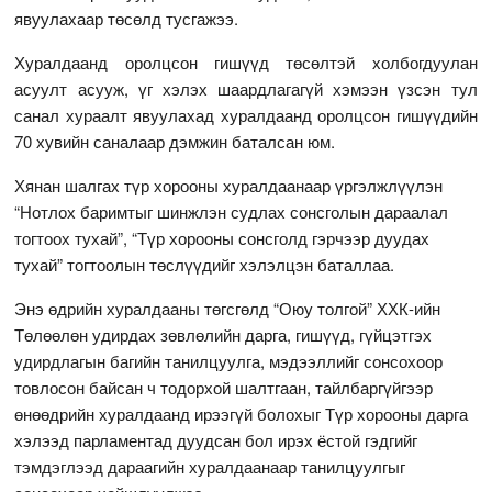
явуулахаар төсөлд тусгажээ.
Хуралдаанд оролцсон гишүүд төсөлтэй холбогдуулан
асуулт асууж, үг хэлэх шаардлагагүй хэмээн үзсэн тул
санал хураалт явуулахад хуралдаанд оролцсон гишүүдийн
70 хувийн саналаар дэмжин баталсан юм.
Хянан шалгах түр хорооны хуралдаанаар үргэлжлүүлэн
“Нотлох баримтыг шинжлэн судлах сонсголын дараалал
тогтоох тухай”, “Түр хорооны сонсголд гэрчээр дуудах
тухай” тогтоолын төслүүдийг хэлэлцэн баталлаа.
Энэ өдрийн хуралдааны төгсгөлд “Оюу толгой” ХХК-ийн
Төлөөлөн удирдах зөвлөлийн дарга, гишүүд, гүйцэтгэх
удирдлагын багийн танилцуулга, мэдээллийг сонсохоор
товлосон байсан ч тодорхой шалтгаан, тайлбаргүйгээр
өнөөдрийн хуралдаанд ирээгүй болохыг Түр хорооны дарга
хэлээд парламентад дуудсан бол ирэх ёстой гэдгийг
тэмдэглээд дараагийн хуралдаанаар танилцуулгыг