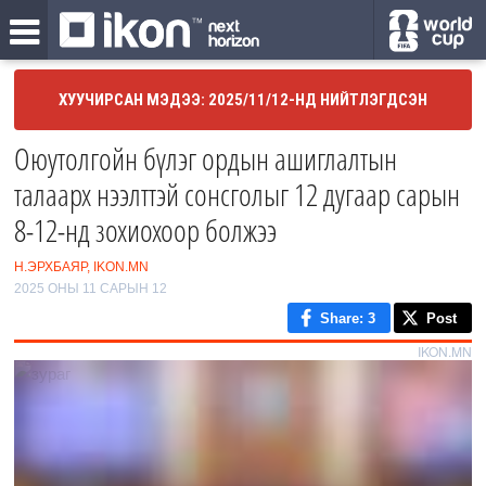
ХУУЧИРСАН МЭДЭЭ: 2025/11/12-НД НИЙТЛЭГДСЭН
Оюутолгойн бүлэг ордын ашиглалтын
талаарх нээлттэй сонсголыг 12 дугаар сарын
8-12-нд зохиохоор болжээ
Н.ЭРХБАЯР, IKON.MN
2025 ОНЫ 11 САРЫН 12
Share
: 3
Post
IKON.MN