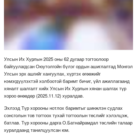
Улсын Их Хурлын 2025 оны 62 дугаар тогтоолоор
байгуулагдсан Оюутолгойн бүлэг ордын ашиглалтад Монгол
Улсын эрх ашгийг хангуулах, хүртэх өгөөжийг
нэмэгдүүлэхтэй холбоотой баримт бичиг, үйл ажиллагаанд
хяналт шалгалт хийх Улсын Их Хурлын хянан шалгах түр
хороо өнөөдөр (2025.11.12) хуралдав.
Эхлээд Түр хорооны нотлох баримтыг шинжлэн судлах
сонсголын тов тогтоох тухай тогтоолын төслийг хэлэлцэж,
батлав. Түр хорооны дарга О.Батнайрамдал төслийн талаар
хуралдаанд танилцуулсан юм.