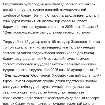
Оюутолгойн бүлэг ордын ашиглалтад Монгол Улсын эрх
ашгийг хангуулах, хүртэх өгөөжийг нэмэгдүүлэхтэй
холбоотой баримт бичиг, үйл ажиллагаанд хяналт шалгалт
хийх үүрэг бүхий хянан шалгах түр хорооны нотлох
баримтыг шинжлэн судлах сонсголыг 2025 оны 12 сарын 8-
12-ны хооронд зохион байгуулахаар төсөлд тусгажээ.
Тодруулбал, 12 дугаар сарын 08-ны өдөр Жавхлант, Шивээ
толгой ашиглалтын тусгай зөвшөөрлийн талбайн нөөцийг
тогтоож, үнэлгээг тодорхойлсон болон холбогдох бусад
баримтад үндэслэн төрийн эзэмшлийн хувь хэмжээг
тогтоох холбоотой асуудлаар нотлох баримтыг шинжлэн
судлах сонсгол явуулах бол 2025 оны 12 дугаар сарын 10,
12-ны өдрүүдэд “Оюу толгой” ХХК-ийн хувь нийлүүлэгчдийн
гэрээ, нэмэлт өөрчлөлт оруулж дахин тодотгосон, түүний
санхүүжилтийн хүүгийн хувь, түүнийг олон улсын зах
зээлийн жишигт нийцүүлэн бууруулах талаар авч
хэрэгжүүлсэн арга хэмжээ холбогдох үр дагаврын талаарх
нотлох баримтуудыг шинжлэн судалж, нээлттэй сонсгол