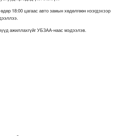
өдөр 18:00 цагаас авто замын хөдөлгөөн нээгдэхээр
дээллээ.
өвүүд ажиллахгүйг УБЗАА-наас мэдээлэв.