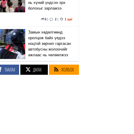
нь хүний үндсэн эрх
болохыг зарлажээ
8
|
2
|
1 цаг
Замын хөдөлгөөнд
оролцож байх үедээ
ноцтой зөрчил гаргасан
автобусны жолоочийг
ажлаас нь чөлөөлжээ
80
|
31
|
2 цаг
ТААЛАХ
ДАГАХ
ХОЛБОХ
Батбаатарын Хулан
жюү жицүгийн
ДЭЛХИЙН АВАРГА
боллоо
7
|
2
|
2 цаг
Өмнөд Солонгосын
хөлбөмбөгийн холбоо
гадаадын шүүгч нарыг