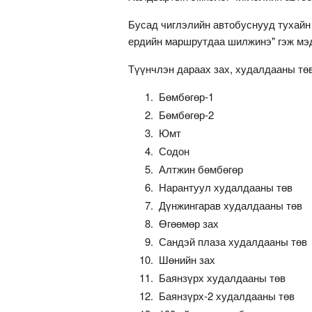
Бусад чиглэлийн автобуснууд тухайн 
ердийн маршрутдаа шилжинэ" гэж мэ
Түүнчлэн дараах зах, худалдааны т
Бөмбөгөр-1
Бөмбөгөр-2
Юмт
Содон
Алтжин бөмбөгөр
Нарантуул худалдааны төв
Дүнжингарав худалдааны төв
Өгөөмөр зах
Сандэй плаза худалдааны төв
Шөнийн зах
Баянзүрх худалдааны төв
Баянзүрх-2 худалдааны төв