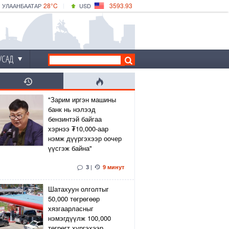
28°C
3593.93
УЛААНБААТАР
USD
|
33°C
ДАРХАН
532.39
CNY
29°C
ЭРДЭНЭТ
4149.01
EUR
УСАД
"Зарим иргэн машины
банк нь нэлээд
бензинтэй байгаа
хэрнээ ₮10,000-аар
нэмж дүүргэхээр оочер
үүсгэж байна"
3
|
9 минут
Шатахуун олголтыг
50,000 төгрөгөөр
хязгаарласныг
нэмэгдүүлж 100,000
төгрөгт хүргэхээр