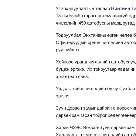
Уг зохицуулалтын талаар
Нийтийн Т
13-ны Бямба гарагт автомашингүй өдр
чиглэлийн 459 автобусны маршрутад 0
Тодруулбал Энхтайвны өргөн чөлөө б
Офицеруудын ордон чиглэлийн автобу
руу нийлнэ.
Хойноос урагш чиглэлийн автобуснуу
буцаж эргэнэ. Их тойруугаар явдаг н
эргэлтээр явна.
Урдаас хойш чиглэлийн буюу Сүхбаат
эргэнэ.
Зүүн дөрвөн замыг дайран өнгөрөх ч
дөрвөн зам гэсэн тойрог хөдөлгөөнөө
Харин Ч29Б: Вокзал-Зүүн дөрвөн зам
Халдвартын эмнэлэг чиглэлийн автоб