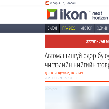
8 сарын 7, Баасан
ЭХЛЭЛ
FIFA 2026
УЛС ТӨР
ЭДИЙН 
ХУУЧИРСАН М
Автомашингүй өдөр буюу
чиглэлийн нийтийн тээвр
Д.ЯНЖИНДУЛАМ, IKON.MN
2025 ОНЫ 9 САРЫН 10