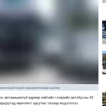
 агентлагийн онцгой зөвшөөрөлтэйгөөр ашиглав
лох автомашингүй өдрөөр нийтийн тээврийн автобусны 43
маршрутад өөрчлөлт оруулах талаар мэдээллээ.