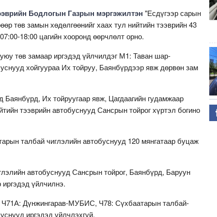
ээврийн Бодлогын Газрын мэргэжилтэн
"Есдүгээр сарын
өөр төв замын хөдөлгөөнийг хаах тул нийтийн тээврийн 43
7:00-18:00 цагийн хооронд өөрчлөлт орно.
уюу төв замаар иргэдэд үйлчилдэг М1: Таван шар-
снууд хойгуураа Их тойруу, Баянбүрдээр явж дөрвөн зам
д Баянбүрд, Их тойруугаар явж, Цагдаагийн гудамжаар
ийтийн тээврийн автобуснууд Сансрын тойрог хүртэл богино
арын талбай чиглэлийн автобуснууд 120 мянгатаар буцаж
иглэлийн автобуснууд Сансрын тойрог, Баянбүрд, Баруун
р иргэдэд үйлчилнэ.
, Ч71А: Дүнжингарав-МУБИС, Ч78: Сүхбаатарын талбай-
уснууд иргэдэд үйлчлэхгүй.