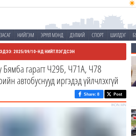
ЗАСАГ
НИЙГЭМ
ЭРҮҮЛ МЭНД
ДЭЛХИЙ
СПОРТ
ШИЛДЭГ
Б
ЭДЭЭ: 2025/09/10-НД НИЙТЛЭГДСЭН
 Бямба гарагт Ч29Б, Ч71А, Ч78
ийн автобуснууд иргэдэд үйлчлэхгүй
Share
: 8
Post
IKON.MN