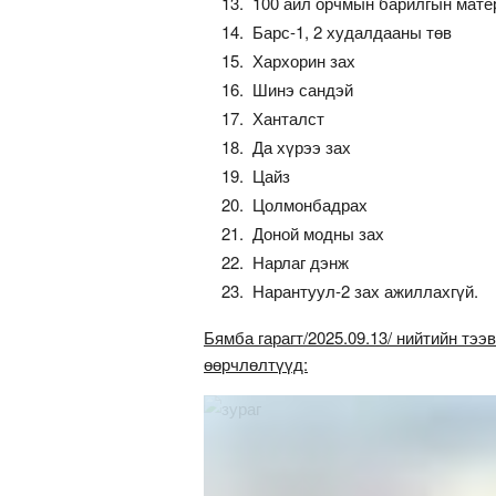
100 айл орчмын барилгын мате
Барс-1, 2 худалдааны төв
Хархорин зах
Шинэ сандэй
Ханталст
Да хүрээ зах
Цайз
Цолмонбадрах
Доной модны зах
Нарлаг дэнж
Нарантуул-2 зах ажиллахгүй.
Бямба гарагт/2025.09.13/ нийтийн тээ
өөрчлөлтүүд: