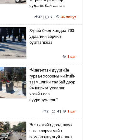
судалж байгаа гэв
37
|
7
|
36 минут
Хүний биед халдах 763
удаагийн зөрчил
бүртгэгджээ
1 цаг
"Чингэлтэй дүүргийн
гурван хорооны нийтийн
эзэмшлийн талбай дээр
24 ширхэг ухаалаг
хогийн сав
суурилуулсан"
2
|
4
|
1 цаг
Энэтхэгийн дээд шүүх
явган зорчигчийн
замаар аюулгүй алхах