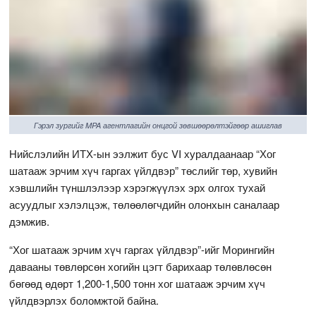
Гэрэл зургийг MPA агентлагийн онцгой зөвшөөрөлтэйгөөр ашиглав
Нийслэлийн ИТХ-ын ээлжит бус VI хуралдаанаар “Хог
шатааж эрчим хүч гаргах үйлдвэр” төслийг төр, хувийн
хэвшлийн түншлэлээр хэрэгжүүлэх эрх олгох тухай
асуудлыг хэлэлцэж, төлөөлөгчдийн олонхын саналаар
дэмжив.
“Хог шатааж эрчим хүч гаргах үйлдвэр”-ийг Морингийн
давааны төвлөрсөн хогийн цэгт барихаар төлөвлөсөн
бөгөөд өдөрт 1,200-1,500 тонн хог шатааж эрчим хүч
үйлдвэрлэх боломжтой байна.