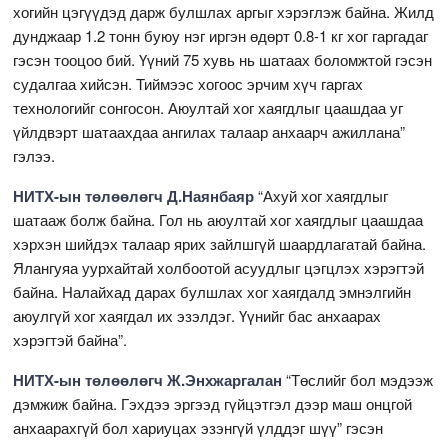
хогийн цэгүүдэд дарж булшлах аргыг хэрэглэж байна. Жилд
дунджаар 1.2 тонн буюу нэг иргэн өдөрт 0.8-1 кг хог гаргадаг
гэсэн тооцоо бий. Үүний 75 хувь нь шатаах боломжтой гэсэн
судалгаа хийсэн. Тиймээс хогоос эрчим хүч гаргах
технологийг сонгосон. Аюултай хог хаягдлыг цаашдаа уг
үйлдвэрт шатаахдаа ангилах талаар анхаарч ажиллана”
гэлээ.
НИТХ-ын төлөөлөгч Д.Наянбаяр
“Ахуй хог хаягдлыг
шатааж болж байна. Гол нь аюултай хог хаягдлыг цаашдаа
хэрхэн шийдэх талаар ярих зайлшгүй шаардлагатай байна.
Ялангуяа уурхайтай холбоотой асуудлыг цэгцлэх хэрэгтэй
байна. Налайхад дарах булшлах хог хаягдалд эмнэлгийн
аюулгүй хог хаягдал их эзэлдэг. Үүнийг бас анхаарах
хэрэгтэй байна”.
НИТХ-ын төлөөлөгч Ж.Энхжаргалан
“Төслийг бол мэдээж
дэмжиж байна. Гэхдээ эргээд гүйцэтгэл дээр маш онцгой
анхаарахгүй бол хариуцах эзэнгүй үлддэг шүү” гэсэн