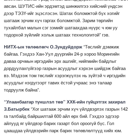
авсан. ШУТИС-ийн эрдэмтэд шинжилгээ хийсний үндсэн
дээр ТЭЗҮ-ийг эцэслэсэн. Шатах боломжтой бүх хогийг
шатааж эрчим хүч гаргах боломжтой. Зарим төрлийн
тухайлбал малын сэг зэмийг шатаахдаа нүүрс ч юм уу
тодорхой зүйлийг хольж шатаах технологитой” гэв.
НИТХ-ын төлөөлөгч О.Зундуйдорж
“Төслийг дэмжиж
байгаа. Гэхдээ Хан-Уул дүүргийн 24-р хороо Морингийн
даваа орчмын иргэдийн эрх ашгийг, нийгмийн байдлыг
дордуулахгүйгээр газрын асуудлыг хэрхэн шийдэж байгаа
вэ. Мэдээж том төслийг хэрэгжүүлэх нь зүйтэй ч иргэдийн
асуудлыг нэгдүгээрт тавих ёстой учраас энэ талаар
тодруулж байна”.
“Улаанбаатар түншлэл төв” ХХК-ийн гүйцэтгэх захирал
З.Батырбек
“Хог шатааж эрчим хүч үйлдвэрлэх газрын 142
га талбайд байршилтай 600 айл өрх бий. Гэхдээ эдгээр
айлууд яг үйлдвэр барих газарт бол ороогүй бүс. Гол
цаашдаа үйлдвэрийн парк барих төлөвлөлтүүд хийх юм.