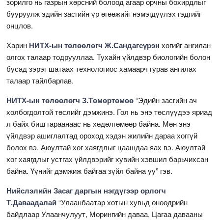
зорилго нь газрын хөрсний болоод агаар орчны бохирдлыг
бууруулж эдийн засгийн үр өгөөжийг нэмэгдүүлэх гэдгийг
онцлов.
Харин
НИТХ-ын төлөөлөгч Ж.Сандагсүрэн
хогийг ангилан
олгох талаар тодрууллаа. Тухайн үйлдвэр биологийн болон
бусад зэрэг шатаах технологиос хамаарч гурав ангилах
талаар тайлбарлав.
НИТХ-ын төлөөлөгч З.Төмөртөмөө
“Эдийн засгийн ач
холбогдолтой төслийг дэмжинэ. Гол нь энэ төслүүдээ яриад
л байх биш гараанаас нь хөдөлгөмөөр байна. Мөн энэ
үйлдвэр ашиглалтад ороход хэдэн жилийн дараа хоггүй
болох вэ. Аюултай хог хаягдлыг цаашдаа яах вэ. Аюултай
хог хаягдлыг устгах үйлдвэрийг хувийн хэвшил барьчихсан
байна. Үүнийг дэмжиж байгаа зүйл байна уу” гэв.
Нийслэлийн Засаг даргын нэгдүгээр орлогч
Т.Даваадалай
“Улаанбаатар хотын хувьд өнөөдрийн
байдлаар Улаанчулуут, Морингийн даваа, Цагаа давааны