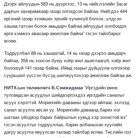
Дээрх айлуудын 583 нь дүүргээс, 13 нь нийслэлийн Засаг
даргын захирамжаар газар олгогдсон байгаа. Нийтдээ 444
иргэний газар эзэмших эрхийг хүчингүй болгох, үлдсэн
хашаа татсан болон амьдарч байгаа айлуудыг холбогдох
арга хэмжээ авахаар ажиллаж байна” гэсэн тайлбарыг
өглөө.
Тодруулбал 88 нь хашаатай, 14 нь газар дээрээ амьдарч
байгаа, 356 нь хоосон буюу хоёр жил ашиглаагүй, хоёр жил
болоогүй 141 газар байна. Иймд газрыг дүйцүүлж олгохоор
суурьшил үүссэн бүсэд шилжүүлэхээр ажиллаж байгаа аж.
НИТХ-ын төлөөлөгч Б.Сэмжидмаа
“Иргэдийн өмнө
тулгамдсан асуудлыг шийдвэрлэхдээ иргэдийн саналыг
асуух хэрэгтэй. Морингийн давааны эдгээр айлаас эхлээд
санал асуулга авсан уу. Морингийн даваанд барих хог
шатаах үйлдвэр барих байршлын хувьд хэр зохистой вэ”
гэсэн асуултыг тодрууллаа. Харин албаныхан хуулийн
дагуу асуулга явуулсан талаар тайлбар өглөө. Төслийн гол