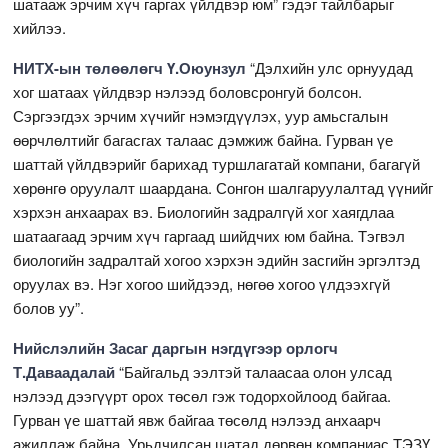
шатааж эрчим хүч гаргах үйлдвэр юм” гэдэг тайлбарыг
хийлээ.
НИТХ-ын төлөөлөгч Ү.Оюунзул
“Дэлхийн улс орнуудад
хог шатаах үйлдвэр нэлээд боловсронгуй болсон.
Сэргээгдэх эрчим хүчийг нэмэгдүүлэх, уур амьсгалын
өөрчлөлтийг багасгах талаас дэмжиж байна. Гурван үе
шаттай үйлдвэрийг барихад туршлагатай компани, багагүй
хөрөнгө оруулалт шаардана. Сонгон шалгаруулалтад үүнийг
хэрхэн анхаарах вэ. Биологийн задралгүй хог хаягдлаа
шатаагаад эрчим хүч гаргаад шийдчих юм байна. Тэгвэл
биологийн задралтай хогоо хэрхэн эдийн засгийн эргэлтэд
оруулах вэ. Нэг хогоо шийдээд, нөгөө хогоо үлдээхгүй
болов уу”.
Нийслэлийн Засаг даргын нэгдүгээр орлогч
Т.Даваадалай
“Байгальд ээлтэй талаасаа олон улсад
нэлээд дээгүүрт орох төсөл гэж тодорхойлоод байгаа.
Гурван үе шаттай явж байгаа төсөлд нэлээд анхаарч
ажиллаж байна. Урьдчилсан шатад дөрвөн компаниас ТЭЗҮ