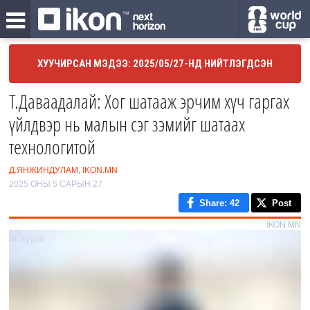
ХУУЧИРСАН МЭДЭЭ: 2025/05/27-НД НИЙТЛЭГДСЭН
Т.Даваадалай: Хог шатааж эрчим хүч гаргах
үйлдвэр нь малын сэг зэмийг шатаах
технологитой
Д.ЯНЖИНДУЛАМ, IKON.MN
2025 ОНЫ 5 САРЫН 27
Share
: 42
Post
IKON.MN