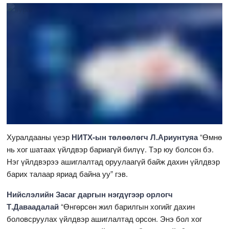
Хуралдааны үеэр
НИТХ-ын төлөөлөгч Л.Ариунтуяа
“Өмнө
нь хог шатаах үйлдвэр бариагүй билүү. Тэр юу болсон бэ.
Нэг үйлдвэрээ ашиглалтад оруулаагүй байж дахин үйлдвэр
барих талаар яриад байна уу” гэв.
Нийслэлийн Засаг даргын нэгдүгээр орлогч
Т.Даваадалай
“Өнгөрсөн жил барилгын хогийг дахин
боловсруулах үйлдвэр ашиглалтад орсон. Энэ бол хог