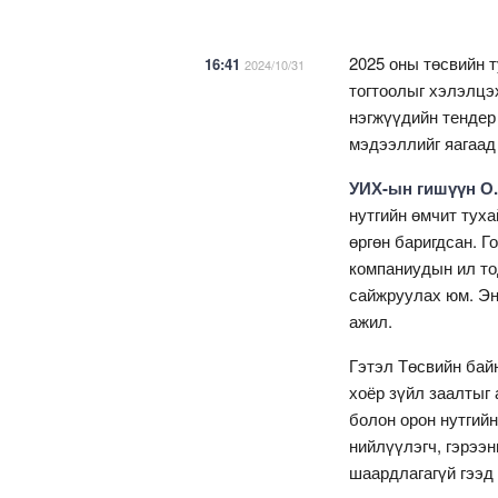
2025 оны төсвийн 
16:41
2024/10/31
тогтоолыг хэлэлцэ
нэгжүүдийн тендер
мэдээллийг яагаад
УИХ-ын гишүүн О
нутгийн өмчит тух
өргөн баригдсан. Г
компаниудын ил тод
сайжруулах юм. Эн
ажил.
Гэтэл Төсвийн бай
хоёр зүйл заалтыг 
болон орон нутгийн
нийлүүлэгч, гэрээ
шаардлагагүй гээд