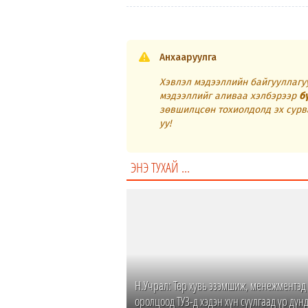
Анхааруулга
Хэвлэл мэдээллийн байгууллагуу
мэдээллийг аливаа хэлбэрээр
б
зөвшилцсөн тохиолдолд эх сурв
уу!
ЭНЭ ТУХАЙ ...
Н.Учрал: Төр хувь эзэмшиж, менежментэд
оролцоод ТУЗ-д хэдэн хүн суулгаад үр дүн