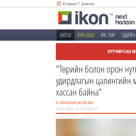
8 сарын 7, Баасан
ЭХЛЭЛ
FIFA 2026
УЛС ТӨР
ЭДИЙН 
ХУУЧИРСАН М
"Төрийн болон орон нут
удирдлагын цалингийн м
хассан байна"
Н.ЭРХБАЯР, IKON.MN
2024 ОНЫ 10 САРЫН 31