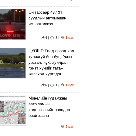
Он гарсаар 43,131
суудлын автомашин
импортолжээ
4
|
3
|
1 цаг
ЦУОШГ: Голд ороод хөл
тулахгүй бол буц. Усны
урсгал, нүх, хуйлрал
гэнэт хүнийг татаж
живэхэд хүргэдэг
6
|
1
|
1 цаг
Монелийн гудамжны
авто замын
хөдөлгөөнийг өнөөдөр
орой хаана
2 цаг