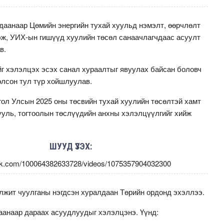
даанаар Цөмийн энергийн тухай хуульд нэмэлт, өөрчлөлт
ж, УИХ-ын гишүүд хуулийн төсөл санаачлагчдаас асуулт
ав.
йг хэлэлцэх эсэх санал хураалтыг явуулах байсан боловч
олсон тул түр хойшлуулав.
ол Улсын 2025 оны төсвийн тухай хуулийн төсөлтэй хамт
ууль, тогтоолын төслүүдийн анхны хэлэлцүүлгийг хийж
ШУУД ҮЗЭХ:
ok.com/100064382633728/videos/1075357904032300
жит чуулганы нэгдсэн хуралдаан Төрийн ордонд эхэллээ.
анаар дараах асуудлуудыг хэлэлцэнэ. Үүнд: