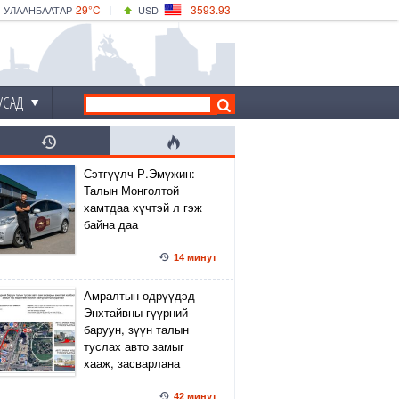
29°C
3593.93
УЛААНБААТАР
USD
|
34°C
ДАРХАН
532.39
CNY
30°C
ЭРДЭНЭТ
4149.01
EUR
УСАД
Сэтгүүлч Р.Эмүжин:
Талын Монголтой
хамтдаа хүчтэй л гэж
байна даа
14 минут
Амралтын өдрүүдэд
Энхтайвны гүүрний
баруун, зүүн талын
туслах авто замыг
хааж, засварлана
42 минут