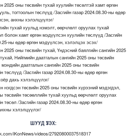
н 2025 оны төсвийн тухай хуулийн төсөлтэй хамт өргөн
уль, тогтоолын төслүүд /Засгийн газар 2024.08.30-ны өдөр
лсэн, анхны хэлэлцүүлэг/
гийн тухай хуульд нэмэлт, өөрчлөлт оруулах тухай
өл болон хамт өргөн мэдүүлсэн хуулийн төслүүд /Засгийн
0.25-ны өдөр өргөн мэдүүлсэн, хэлэлцэх эсэх/
 2025 оны төсвийн тухай, Үндэсний баялгийн сангийн 2025
тухай, Нийгмийн даатгалын сангийн 2025 оны төсвийн
л мэндийн даатгалын сангийн 2025 оны төсвийн
н төслүүд /Засгийн газар 2024.08.30-ны өдөр өргөн
хоёр дахь хэлэлцүүлэг/
н нэгдсэн төсвийн 2025 оны төсвийн хүрээний мэдэгдэл,
ны төсвийн төсөөллийн тухай хуульд өөрчлөлт оруулах
н төсөл /Засгийн газар 2024.08.30-ны өдөр өргөн
анхны хэлэлцүүлэг/
ШУУД ҮЗЭХ:
ok.com/iKonNews/videos/27920800037518317