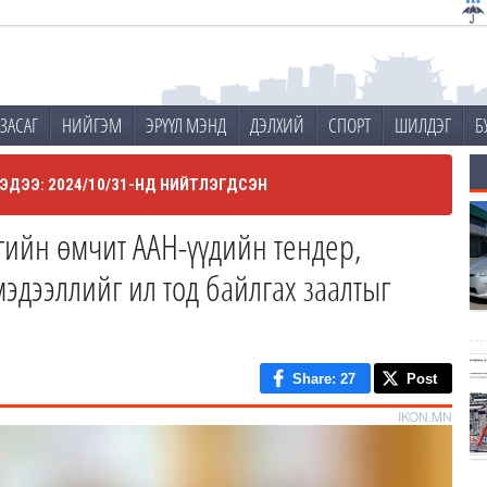
ЗАСАГ
НИЙГЭМ
ЭРҮҮЛ МЭНД
ДЭЛХИЙ
СПОРТ
ШИЛДЭГ
Б
ЭДЭЭ: 2024/10/31-НД НИЙТЛЭГДСЭН
гийн өмчит ААН-үүдийн тендер,
эдээллийг ил тод байлгах заалтыг
Share
: 27
Post
IKON.MN