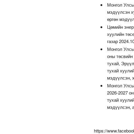
Монгол Улсы
мэдүүлсэн ху
өргөн мэдүү
Цөмийн энер
хуулийн төс
газар 2024.1
Монгол Улсын
оны төсвийн 
тухай, Эрүү
тухай хуулий
мэдүүлсэн, 
Монгол Улсы
2026-2027 о
тухай хуулий
мэдүүлсэн, 
https://www.facebo