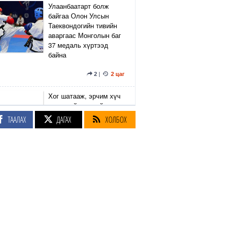
Улаанбаатарт болж
байгаа Олон Улсын
Таеквондогийн тивийн
аваргаас Монголын баг
37 медаль хүртээд
байна
2
|
2 цаг
Хог шатааж, эрчим хүч
гаргах үйлдвэрийг
барих газарт 600 нэгж
ТААЛАХ
ДАГАХ
ХОЛБОХ
талбар өртсөнөөс 146-г
чөлөөлжээ
7
|
2
|
2 цаг
Б.Дашпүрэв: Аялал
жуулчлалын үйлчилгээ
эрхэлдэг иргэд таних
тэмдгийн хүрээгээр
шатахууныг
хязгаарлалтгүй авах