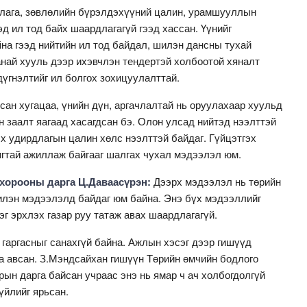
лага, зөвлөлийн бүрэлдэхүүний цалин, урамшууллын
д ил тод байх шаардлагагүй гээд хассан. Үүнийг
на гээд нийтийн ил тод байдал, шилэн дансны тухай
анай хууль дээр ихэвчлэн тендертэй холбоотой хяналт
дүгнэлтийг ил болгох зохицуулалттай.
сан хугацаа, үнийн дүн, аргачлалтай нь оруулахаар хуульд
н заалт яагаад хасагдсан бэ. Олон улсад нийтэд нээлттэй
эх удирдлагын цалин хөлс нээлттэй байдаг. Гүйцэтгэх
игтай ажиллаж байгааг шалгах чухал мэдээлэл юм.
хорооны дарга Ц.Даваасүрэн:
Дээрх мэдээлэл нь төрийн
лэн мэдээлэлд байдаг юм байна. Энэ бүх мэдээллийг
эг эрхлэх газар руу татаж авах шаардлагагүй.
 гаргасныг санахгүй байна. Ажлын хэсэг дээр гишүүд
а авсан. З.Мэндсайхан гишүүн Төрийн өмчийн бодлого
ын дарга байсан учраас энэ нь ямар ч ач холбогдолгүй
үйлийг ярьсан.