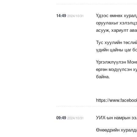
Үдээс өмнөх хурал
14:49
2024/10/31
оруулахыг хэлэлцэ
асууж, хариулт ав
Тус хуулийн төсли
үдийн цайны цаг б
Үргэлжлүүлэн Монг
өргөн мэдүүлсэн х
байна.
https://www.facebo
УИХ-ын намрын ээл
09:49
2024/10/31
Өнөөдрийн хуралда