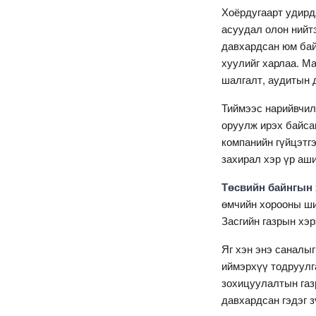
Хоёрдугаарт удирд
асуудал олон нийтэ
давхардсан юм бай
хуулийг харлаа. М
шалгалт, аудитын 
Тиймээс нарийвчил
оруулж ирэх байса
компанийн гүйцэтг
захирал хэр үр аш
Төсвийн байнгын 
өмчийн хорооны ши
Засгийн газрын хэр
Яг хэн энэ саналыг
иймэрхүү тодруулг
зохицуулалтын газр
давхардсан гэдэг з