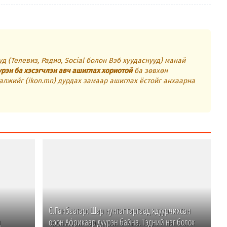
д (Телевиз, Радио, Social болон Вэб хуудаснууд) манай
үрэн ба хэсэгчлэн авч ашиглах хориотой
ба зөвхөн
алжийг (ikon.mn) дурдах замаар ашиглах ёстойг анхаарна
С.Ганбаатар: Шар нунтаг гаргаад ядуурчихсан
д
орон Африкаар дүүрэн байна. Тэдний нэг болох