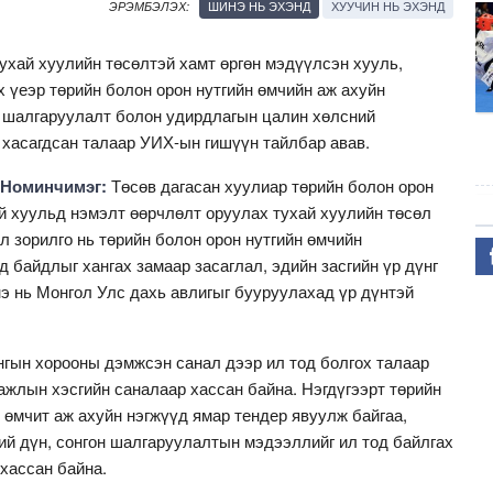
ШИНЭ НЬ ЭХЭНД
ХУУЧИН НЬ ЭХЭНД
ЭРЭМБЭЛЭХ:
тухай хуулийн төсөлтэй хамт өргөн мэдүүлсэн хууль,
х үеэр төрийн болон орон нутгийн өмчийн аж ахуйн
 шалгаруулалт болон удирдлагын цалин хөлсний
 хасагдсан талаар УИХ-ын гишүүн тайлбар авав.
.Номинчимэг:
Төсөв дагасан хуулиар төрийн болон орон
ай хуульд нэмэлт өөрчлөлт оруулах тухай хуулийн төсөл
ол зорилго нь төрийн болон орон нутгийн өмчийн
 байдлыг хангах замаар засаглал, эдийн засгийн үр дүнг
э нь Монгол Улс дахь авлигыг бууруулахад үр дүнтэй
нгын хорооны дэмжсэн санал дээр ил тод болгох талаар
ажлын хэсгийн саналаар хассан байна. Нэгдүгээрт төрийн
 өмчит аж ахуйн нэгжүүд ямар тендер явуулж байгаа,
ний дүн, сонгон шалгаруулалтын мэдээллийг ил тод байлгах
 хассан байна.