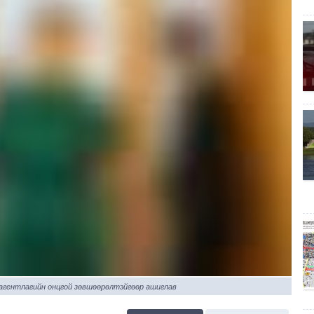
 агентлагийн онцгой зөвшөөрөлтэйгөөр ашиглав