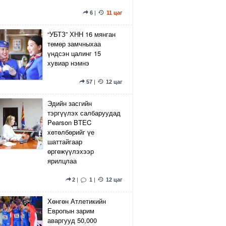
6
|
11 цаг
“УБТЗ” ХНН 16 мянган
төмөр замчныхаа
үндсэн цалинг 15
хувиар нэмнэ
57
|
12 цаг
Эдийн засгийн
тэргүүлэх салбаруудад
Pearson BTEC
хөтөлбөрийг үе
шаттайгаар
өргөжүүлэхээр
ярилцлаа
2
|
1
|
12 цаг
Хөнгөн Атлетикийн
Европын зарим
аваргууд 50,000