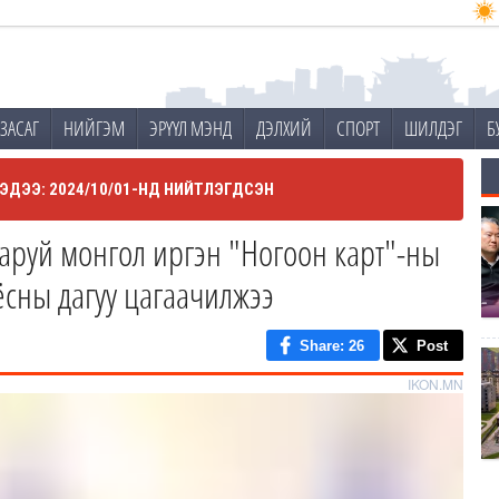
ЗАСАГ
НИЙГЭМ
ЭРҮҮЛ МЭНД
ДЭЛХИЙ
СПОРТ
ШИЛДЭГ
Б
ЭДЭЭ: 2024/10/01-НД НИЙТЛЭГДСЭН
гаруй монгол иргэн "Ногоон карт"-ны
 ёсны дагуу цагаачилжээ
Share
: 26
Post
IKON.MN