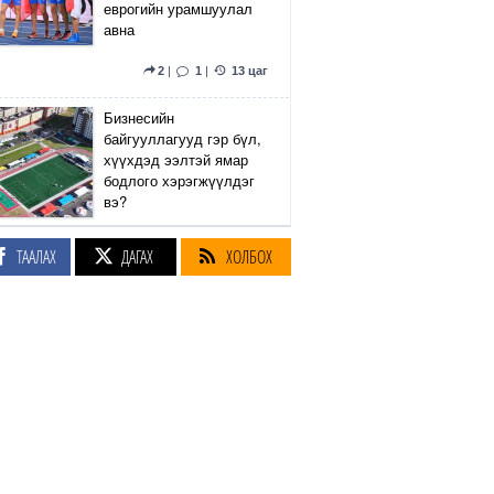
еврогийн урамшуулал
авна
2
|
1
|
13 цаг
Бизнесийн
байгууллагууд гэр бүл,
хүүхдэд ээлтэй ямар
бодлого хэрэгжүүлдэг
вэ?
5
|
2
|
13 цаг
ТААЛАХ
ДАГАХ
ХОЛБОХ
Сэтгүүлч Р.Эмүжин:
Талын Монголтой
хамтдаа хүчтэй л гэж
байна даа
360
|
14 цаг
Амралтын өдрүүдэд
Энхтайвны гүүрний
баруун, зүүн талын