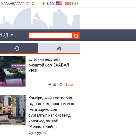
21°C
3593.87
УЛААНБААТАР
USD
|
25°C
ДАРХАН
532.66
CNY
20°C
ЭРДЭНЭТ
4141.04
EUR
УСАД
Элэгний өөхлөлт
оноштой бол ЗААВАЛ
УНШ
18
|
11 цаг
Кэмбриджийн хөтөлбөр,
гадаад хэл, программын
гүнзгийрүүлсэн
сургалтыг нэг системд
хэрэгжүүлж буй
“Амжилт Кибер
Сургууль”