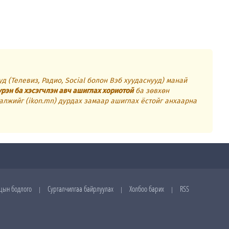
д (Телевиз, Радио, Social болон Вэб хуудаснууд) манай
үрэн ба хэсэгчлэн авч ашиглах хориотой
ба зөвхөн
алжийг (ikon.mn) дурдах замаар ашиглах ёстойг анхаарна
цын бодлого
Сурталчилгаа байрлуулах
Холбоо барих
RSS
|
|
|