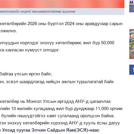
 агентлагийн онцгой зөвшөөрөлтэйгөөр ашиглав
хөтөлбөрийн 2026 оны бүртгэл 2024 оны аравдугаар сарын
элжилнэ.
олчуудын нэрлэдэг энэхүү хөтөлбөрөөс жил бүр 50,000
а хангасан хүмүүст олгодог.
байгаа улсын иргэн байх;
н, эсвэл шаардлагад нийцэх ажлын туршлагатай байх
хөтөлбөр нь Монгол Улсын иргэдэд АНУ-д цагаачлах
үлийн 10 жилийн хугацаанд жил бүр дунджаар 11,000 орчим
р бүлийн гишүүдтэйгээ хамт сугалаанд оролцсон байна.
ргэн энэхүү хөтөлбөрийн хүрээнд АНУ-д хууль ёсны дагуу
л Улсад суугаа Элчин Сайдын Яам(ЭСЯ)-наас