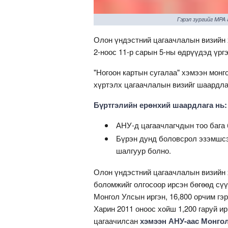
Гэрэл зургийг MPA
Олон үндэстний цагаачлалын визийн 
2-ноос 11-р сарын 5-ны өдрүүдэд үрг
"Ногоон картын сугалаа" хэмээн монг
хүртэлх цагаачлалын визийг шаардлаг
Бүртгэлийн ерөнхий шаардлага нь:
АНУ-д цагаачлагчдын тоо бага 
Бүрэн дунд боловсрол эзэмшсэ
шалгуур болно.
Олон үндэстний цагаачлалын визийн 
боломжийг олгосоор ирсэн бөгөөд сү
Монгол Улсын иргэн, 16,800 орчим гэ
Харин 2011 оноос хойш 1,200 гаруй и
цагаачилсан
хэмээн АНУ-аас Монго