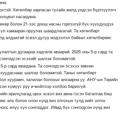
ана.
эрхтэй. Хөтөлбөр зарласан тухайн жилд үндсэн бүртгүүлэгч
ролцвол хасагдана.
өхөр болон 21-ээс доош насны гэрлээгүй бүх хүүхдүүдээ
 үл хамааран оруулах шаардлагатай. Та хөтөлбөрт
элд алдаатай эсвэл дутуу мэдээлэл байвал хөтөлбөрөөс
лалтын дугаараа хадгалж аваарай. 2025 оны 5-р сард та
 сонгогдсон эсэхийг шалгах боломжтой.
-р сард явагдана. Та сонгогдсон эсэхээ зөвхөн
хуудаснаас шалгах боломжтой. Таныг хөтөлбөрт
 бол хуурамч, залилан болохыг анхаарна уу. АНУ-ын Төрийн
сон хүмүүс рүү и-мэйлээр холбоо барихгүй.
зийн ярилцлагад орох эсвэл виз авна гэсэн баталгаа биш
өөс аль болох олон хүнд виз олгохын тулд нийт олгох
оос илүү хүн сонгогддог. Иймд бүх сонгогдсон хүнд виз