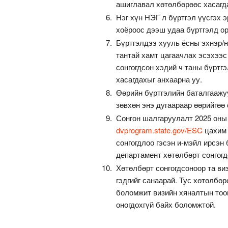
ашиглавал хөтөлбөрөөс хасагд
Нэг хүн НЭГ л бүртгэл үүсгэх 
хоёроос дээш удаа бүртгэлд о
Бүртгэлдээ хууль ёсны эхнэр/н
тантай хамт цагаачлах эсэхээс
сонгогдсон хэдий ч таны бүртг
хасагдахыг анхаарна уу.
Өөрийн бүртгэлийн баталгаажуу
зөвхөн энэ дугаараар өөрийгөө
Сонгон шалгаруулалт 2025 оны 5
dvprogram.state.gov/ESC
цахим 
сонгогдлоо гэсэн и-мэйл ирсэн
департамент хөтөлбөрт сонгогд
Хөтөлбөрт сонгогдсоноор та ви
гэдгийг санаарай. Тус хөтөлбөр
боломжит визийн хяналтын тоон
оногдохгүй байх боломжтой.