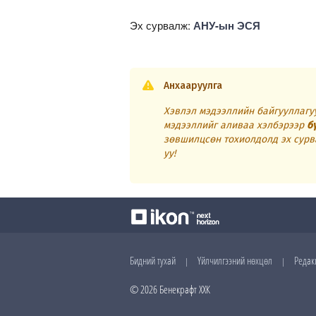
Эх сурвалж:
АНУ-ын ЭСЯ
Анхааруулга
Хэвлэл мэдээллийн байгууллагуу
мэдээллийг аливаа хэлбэрээр
б
зөвшилцсөн тохиолдолд эх сурв
уу!
Бидний тухай
Үйлчилгээний нөхцөл
Редак
|
|
© 2026 Бенекрафт ХХК