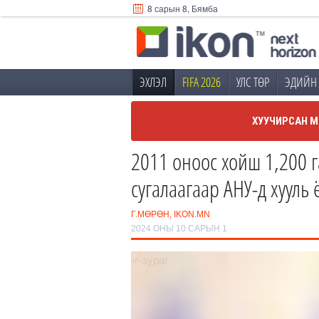
8 сарын 8, Бямба
ЭХЛЭЛ
FIFA 2026
УЛС ТӨР
ЭДИЙН 
ХУУЧИРСАН М
2011 оноос хойш 1,200 
сугалаагаар АНУ-д хууль
Г.МӨРӨН, IKON.MN
2024 ОНЫ 10 САРЫН 1