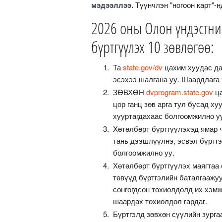
мэдээллээ.
Түүнчлэн "ногоон карт"-н
2026 оны Олон үндэстни
бүртгүүлэх 10 зөвлөгөө:
Та
state.gov/dv
цахим хуудас да
эсэхээ шалгана уу. Шаардлага 
ЗӨВХӨН
dvprogram.state.gov
ца
цор ганц зөв арга тул бусад х
хууртагдахаас болгоомжилно у
Хөтөлбөрт бүртгүүлэхэд ямар 
тань дээшлүүлнэ, эсвэл бүртгэ
болгоомжилно уу.
Хөтөлбөрт бүртгүүлэх маягтаа 
төвүүд бүртгэлийн баталгаажу
сонгогдсон тохиолдолд их хэм
шаардах тохиолдол гардаг.
Бүртгэлд зөвхөн сүүлийн зурга