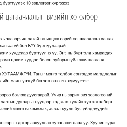
д бүртгүүлэх 10 зөвлөгөөг хүргэжээ.
й цагаачлалын визийн хөтөлбөрт
хь зааварчилгаатай танилцаж өөрийгөө шаардлага хангах
хангаагүй бол БҮҮ бүртгүүлээрэй.
хим хуудсаар бүртгүүлнэ үү. Энэ нь бүртгэлд хамрагдах
уурамч цахим хуудас болон луйврын үйл ажиллагаанд
у.
ч ХУРААМЖГҮЙ. Таныг мөнгө төлбөл сонгогдох магадлалыг
лийн маягт үнэгүй бөглөж өгнө гэх хүмүүсээс
өөрөө бөглөж дуусгаарай. Учир нь зарим виз зөвлөгөөний
улалтын дугаарыг нууцаар хадгалж тухайн хүн хөтөлбөрт
жээний мөнгө нэхэмжлэх, эсвэл хууль бус үйлдлүүдийг
ан сарын дотор авхуулсан зураг ашиглана уу. Хуучин зураг