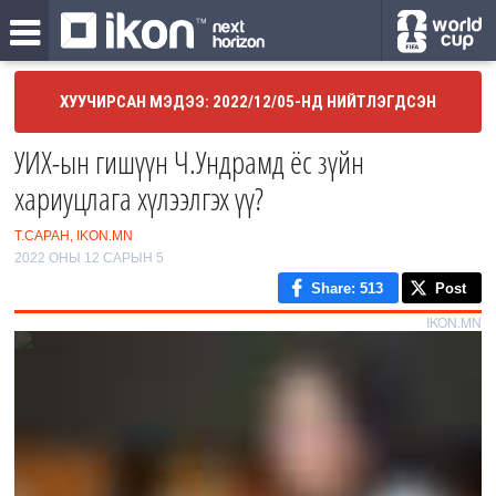
ХУУЧИРСАН МЭДЭЭ: 2022/12/05-НД НИЙТЛЭГДСЭН
УИХ-ын гишүүн Ч.Ундрамд ёс зүйн
хариуцлага хүлээлгэх үү?
Т.САРАН, IKON.MN
2022 ОНЫ 12 САРЫН 5
Share
: 513
Post
IKON.MN