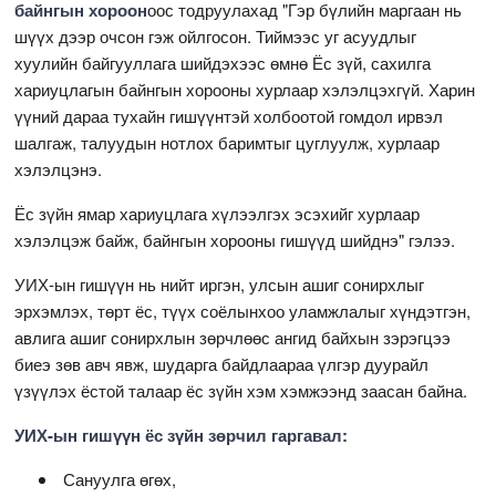
байнгын хороон
оос тодруулахад "Гэр бүлийн маргаан нь
шүүх дээр очсон гэж ойлгосон. Тиймээс уг асуудлыг
хуулийн байгууллага шийдэхээс өмнө Ёс зүй, сахилга
хариуцлагын байнгын хорооны хурлаар хэлэлцэхгүй. Харин
үүний дараа тухайн гишүүнтэй холбоотой гомдол ирвэл
шалгаж, талуудын нотлох баримтыг цуглуулж, хурлаар
хэлэлцэнэ.
Ёс зүйн ямар хариуцлага хүлээлгэх эсэхийг хурлаар
хэлэлцэж байж, байнгын хорооны гишүүд шийднэ" гэлээ.
УИХ-ын гишүүн нь нийт иргэн, улсын ашиг сонирхлыг
эрхэмлэх, төрт ёс, түүх соёлынхоо уламжлалыг хүндэтгэн,
авлига ашиг сонирхлын зөрчлөөс ангид байхын зэрэгцээ
биеэ зөв авч явж, шударга байдлаараа үлгэр дуурайл
үзүүлэх ёстой талаар ёс зүйн хэм хэмжээнд заасан байна.
УИХ-ын гишүүн ёс зүйн зөрчил гаргавал:
Сануулга өгөх,