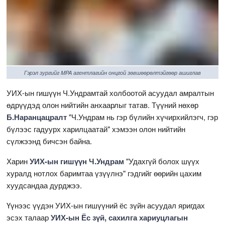
Гэрэл зургийг MPA агентлагийн онцгой зөвшөөрөлтэйгөөр ашиглав
УИХ-ын гишүүн Ч.Ундрамтай холбоотой асуудал амралтын
өдрүүдэд олон нийтийн анхаарлыг татав. Түүний нөхөр
Б.Наранцацралт
"Ч.Ундрам нь гэр бүлийн хүчирхийлэгч, гэр
бүлээс гадуурх харилцаатай" хэмээн олон нийтийн
сүлжээнд бичсэн байна.
Харин
УИХ-ын гишүүн Ч.Ундрам
"Удахгүй болох шүүх
хуралд нотлох баримтаа үзүүлнэ" гэдгийг өөрийн цахим
хуудсандаа дурджээ.
Үүнээс үүдэн УИХ-ын гишүүний ёс зүйн асуудал яригдах
эсэх талаар
УИХ-ын Ёс зүй, сахилга хариуцлагын