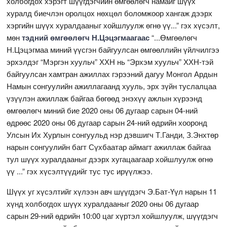
холбогдох хэрэгт шүүгдэгчийн өмгөөлөгч намайг шүүх
хуралд биечлэн оролцох нөхцөл боломжоор хангаж дээрх
хэргийн шүүх хуралдааныг хойшлуулж өгнө үү...” гэх хүсэлт,
мөн
тэдний өмгөөлөгч Н.Цэцэгмаагаас
“...Өмгөөлөгч
Н.Цэцэгмаа миний үүсгэн байгуулсан өмгөөллийн үйлчилгээ
эрхэлдэг “Мэргэн хуульч” ХХН нь “Эрхэм хуульч” ХХН-тэй
байгуулсан хамтран ажиллах гэрээний дагуу Монгол Ардын
Намын сонгуулийн ажиллагаанд хууль, эрх зүйн туслалцаа
үзүүлэн ажиллаж байгаа бөгөөд энэхүү ажлын хүрээнд
өмгөөлөгч миний бие 2020 оны 06 дугаар сарын 04-ний
өдрөөс 2020 оны 06 дугаар сарын 24-ний өдрийн хооронд
Улсын Их Хурлын сонгуульд нэр дэвшигч Т.Ганди, З.Энхтөр
нарын сонгуулийн багт Сүхбаатар аймагт ажиллаж байгаа
тул шүүх хуралдааныг дээрх хугацаагаар хойшлуулж өгнө
үү ...” гэх хүсэлтүүдийг тус тус ирүүлжээ.
Шүүх уг хүсэлтийг хүлээн авч шүүгдэгч Э.Бат-Үүл нарын 11
хүнд холбогдох шүүх хуралдааныг 2020 оны 06 дугаар
сарын 29-ний өдрийн 10:00 цаг хүртэл хойшлуулж, шүүгдэгч