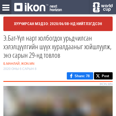
ХУУЧИРСАН МЭДЭЭ: 2020/06/08-НД НИЙТЛЭГДСЭН
Э.Бат-Үүл нарт холбогдох урьдчилсан
хэлэлцүүлгийн шүүх хуралдааныг хойшлуулж,
энэ сарын 29-нд товлов
Б.МАНЛАЙ, IKON.MN
2020 ОНЫ 6 САРЫН 8
Share
: 78
Post
IKON.MN