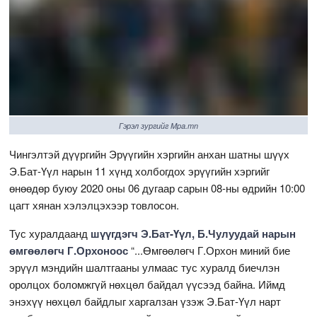
Гэрэл зургийг Mpa.mn
Чингэлтэй дүүргийн Эрүүгийн хэргийн анхан шатны шүүх
Э.Бат-Үүл нарын 11 хүнд холбогдох эрүүгийн хэргийг
өнөөдөр буюу 2020 оны 06 дугаар сарын 08-ны өдрийн 10:00
цагт хянан хэлэлцэхээр товлосон.
Тус хуралдаанд
шүүгдэгч Э.Бат-Үүл, Б.Чулуудай нарын
өмгөөлөгч Г.Орхоноос
“...Өмгөөлөгч Г.Орхон миний бие
эрүүл мэндийн шалтгааны улмаас тус хуралд биечлэн
оролцох боломжгүй нөхцөл байдал үүсээд байна. Иймд
энэхүү нөхцөл байдлыг харгалзан үзэж Э.Бат-Үүл нарт