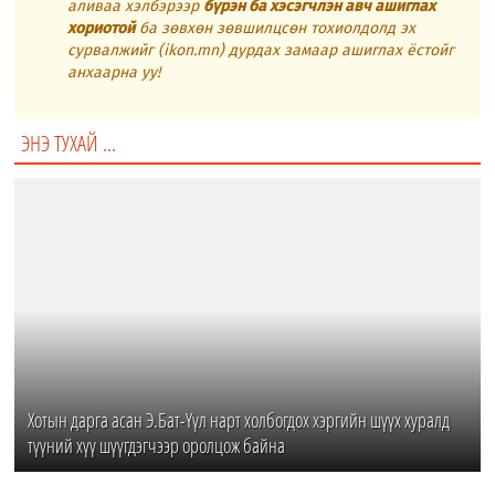
аливаа хэлбэрээр
бүрэн ба хэсэгчлэн авч ашиглах
хориотой
ба зөвхөн зөвшилцсөн тохиолдолд эх
сурвалжийг (ikon.mn) дурдах замаар ашиглах ёстойг
анхаарна уу!
ЭНЭ ТУХАЙ ...
Хотын дарга асан Э.Бат-Үүл нарт холбогдох хэргийн шүүх хуралд
түүний хүү шүүгдэгчээр оролцож байна