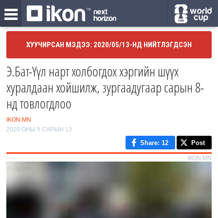
ХУУЧИРСАН МЭДЭЭ: 2020/05/13-НД НИЙТЛЭГДСЭН
Э.Бат-Үүл нарт холбогдох хэргийн шүүх
хуралдаан хойшилж, зургаадугаар сарын 8-
нд товлогдлоо
IKON.MN
2020 ОНЫ 5 САРЫН 13
Share
: 12
Post
IKON.MN