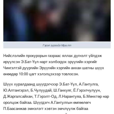
Гэрэл зургийг Mpa.mn
Нийслэлийн прокурорын газраас яллах дүгнэлт үйлдэж
ирүүлсэн Э.Бат-Үүл нарт холбогдох эрүүгийн хэргийг
Чингэлтэй дүүргийн Эрүүгийн хэргийн анхан шатны шүүх
өнөөдөр 10:00 цагт хэлэлцэхээр товлосон.
Шүүх хуралдаанд шүүгдэгчээр Э.Бат-Үүл, А.Гантулга,
Ю.Алтангэрэл, Б.Чулуудай, Ш.Ганхуяг, Ё.Гэрэлчулуун,
Д.Жаргалсайхан, Т.Гэрэлт-Од, Л.Нарантуяа, Б.Мөнхтөр нар
оролцож байгаа. Шүүгдэгч А.Гантулгын өмгөөлөгч
П.Баасанжав эмнэлэгт хэвтэн эмчлүүлж байгаа