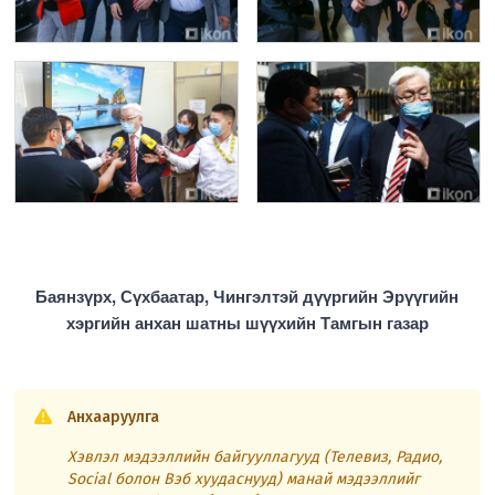
Баянзүрх, Сүхбаатар, Чингэлтэй дүүргийн Эрүүгийн
хэргийн анхан шатны шүүхийн Тамгын газар
Анхааруулга
Хэвлэл мэдээллийн байгууллагууд (Телевиз, Радио,
Social болон Вэб хуудаснууд) манай мэдээллийг