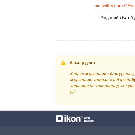
pic.twitter.com/CR
— Эрдэнийн Бат-Ү
Анхааруулга
Хэвлэл мэдээллийн байгууллагуу
мэдээллийг аливаа хэлбэрээр
б
зөвшилцсөн тохиолдолд эх сурв
уу!