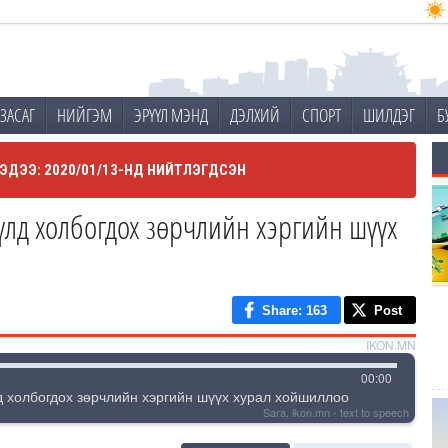
ЗАСАГ
НИЙГЭМ
ЭРҮҮЛ МЭНД
ДЭЛХИЙ
СПОРТ
ШИЛДЭГ
Б
ЭДЭЭ: 2020/01/13-НД НИЙТЛЭГДСЭН
Үүлд холбогдох зөрчлийн хэргийн шүүх
Share
: 163
Post
IKON.MN
00
:
00
д холбогдох зөрчлийн хэргийн шүүх хурал хойшиллоо
Sara, ikon.mn - text to speech