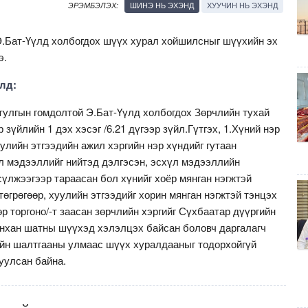
ШИНЭ НЬ ЭХЭНД
ХУУЧИН НЬ ЭХЭНД
ЭРЭМБЭЛЭХ:
Э.Бат-Үүлд холбогдох шүүх хурал хойшилсныг шүүхийн эх
э.
лд:
тулгын гомдолтой Э.Бат-Үүлд холбогдох Зөрчлийн тухай
 зүйлийн 1 дэх хэсэг /6.21 дүгээр зүйл.Гүтгэх, 1.Хүний нэр
уулийн этгээдийн ажил хэргийн нэр хүндийг гутаан
 мэдээллийг нийтэд дэлгэсэн, эсхүл мэдээллийн
сүлжээгээр тараасан бол хүнийг хоёр мянган нэгжтэй
өгрөгөөр, хуулийн этгээдийг хорин мянган нэгжтэй тэнцэх
р торгоно/-т заасан зөрчлийн хэргийг Сүхбаатар дүүргийн
анхан шатны шүүхэд хэлэлцэх байсан боловч даргалагч
йн шалтгааны улмаас шүүх хуралдааныг тодорхойгүй
уулсан байна.