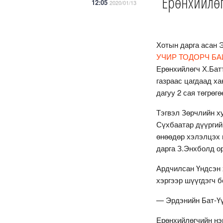
Ерөнхийлөг
12:05
2020/01/13
Хотын дарга асан 
УЧИР ТОДОРЧ БА
Ерөнхийлөгч Х.Бат
газраас цагдаад ха
дагуу 2 сая төгрөгө
Тэгвэл Зөрчлийн ху
Сүхбаатар дүүргий
өнөөдөр хэлэлцэх 
дарга З.Энхболд о
Ардчилсан Үндсэн 
хэргээр шүүгдэгч 
— Эрдэнийн Бат-Ү
Ерөнхийлөгчийн нэ