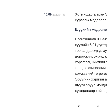
Хотын дарга асан 
15:09
2020/01/13
сурвалж мэдээллэ
Шүүхийн мэдээлэ
Ерөнхийлөгч Х.Бат
хуулийн 6.21 дүгээр
төр, алдар хүнд, х
доромжилсон худал
хэрэгсэл, нийтийн 
тэнцэх хэмжээний т
хэмжээний төгрөгөө
Эрүүгийн хэргийн 
шүүгч эрүүл мэнди
хугацаагаар хойшл