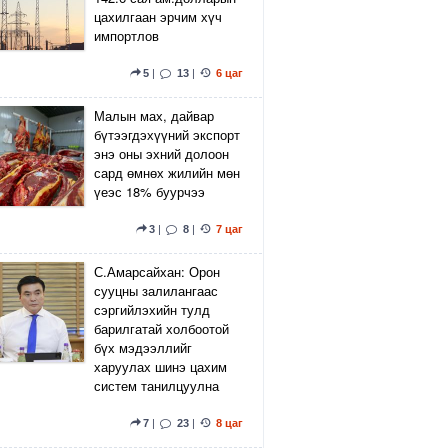
цахилгаан эрчим хүч
импортлов
5
|
13
|
6 цаг
Малын мах, дайвар
бүтээгдэхүүний экспорт
энэ оны эхний долоон
сард өмнөх жилийн мөн
үеэс 18% буурчээ
3
|
8
|
7 цаг
С.Амарсайхан: Орон
сууцны залилангаас
сэргийлэхийн тулд
барилгатай холбоотой
бүх мэдээллийг
харуулах шинэ цахим
систем танилцуулна
7
|
23
|
8 цаг