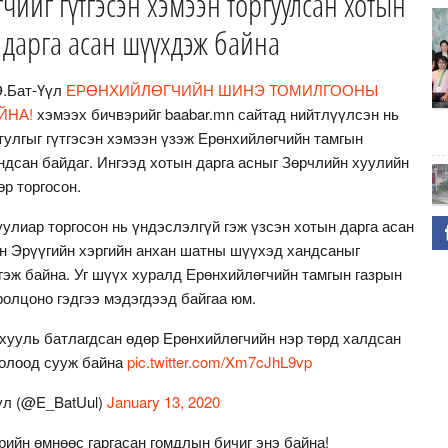
чийг гүтгэсэн хэмээн торгуулсан хотын
дарга асан шүүхдэж байна
Э.Бат-Үүл
ЕРӨНХИЙЛӨГЧИЙН ШИНЭ ТОМИЛГООНЫ
ЙНА!
хэмээх бичвэрийг baabar.mn сайтад нийтлүүлсэн нь
тулгыг гүтгэсэн хэмээн үзэж Ерөнхийлөгчийн тамгын
ндсан байдаг. Ингээд хотын дарга асныг Зөрчлийн хуулийн
өр торгосон.
улиар торгосон нь үндэслэлгүй гэж үзсэн хотын дарга асан
н Эрүүгийн хэргийн анхан шатны шүүхэд хандсаныг
гэж байна. Уг шүүх хуралд Ерөнхийлөгчийн тамгын газрын
ролцоно гэдгээ мэдэгдээд байгаа юм.
хууль батлагдсан өдөр Ерөнхийлөгчийн нэр төрд халдсан
болоод сууж байна
pic.twitter.com/Xm7cJhL9vp
үл (@E_BatUul)
January 13, 2020
рийн өмнөөс гаргасан гомдлын бичиг энэ байна!