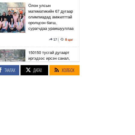
Олон улсын
математикийн 67 дугаар
олимпиадад амжилттай
оролцсон багш,
сурагчдаа урамшууллаа
17
|
8 цаг
150150 тусгай дугаарт
иргэдээс ирсэн санал,
гомдлыг нийслэлийн
эрх бүхий 23 албан
ТААЛАХ
ДАГАХ
ХОЛБОХ
тушаалтан хэрхэн
шийдвэрлэснийг
хянадаг болно
8
|
8 цаг
З.Төмөртөмөө: Хэн
нэгний харилцаа
хандлага, үл тоосон
байдлаас болж өргөдөл
нэмэгдэж байна