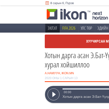
8 сарын 6, Пүрэв
ЭХЛЭЛ
FIFA 2026
УЛС ТӨР
ЭДИЙН 
ХУУЧИРСАН М
Хотын дарга асан Э.Бат-
хурал хойшиллоо
А.НАМУУН, IKON.MN
2020 ОНЫ 1 САРЫН 13
00
:
00
Хотын дарга асан Э.Бат-Үүл