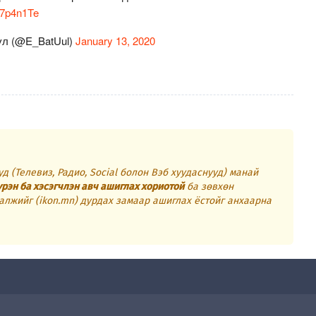
m7p4n1Te
үл (@E_BatUul)
January 13, 2020
д (Телевиз, Радио, Social болон Вэб хуудаснууд) манай
үрэн ба хэсэгчлэн авч ашиглах хориотой
ба зөвхөн
алжийг (ikon.mn) дурдах замаар ашиглах ёстойг анхаарна