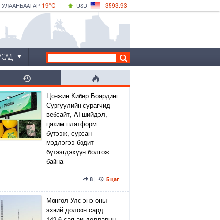
19°C
3593.93
УЛААНБААТАР
USD
|
21°C
ДАРХАН
532.39
CNY
18°C
ЭРДЭНЭТ
4149.01
EUR
УСАД
Цонжин Кибер Боардинг
Сургуулийн сурагчид
вебсайт, AI шийдэл,
цахим платформ
бүтээж, сурсан
мэдлэгээ бодит
бүтээгдэхүүн болгож
байна
8
|
5 цаг
Монгол Улс энэ оны
эхний долоон сард
142.6 сая ам.долларын