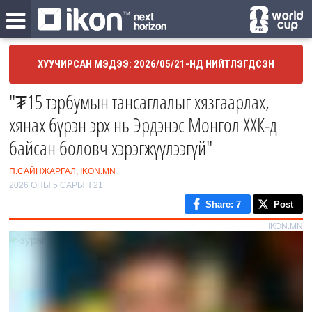
ХУУЧИРСАН МЭДЭЭ: 2026/05/21-НД НИЙТЛЭГДСЭН
"₮15 тэрбумын тансаглалыг хязгаарлах,
хянах бүрэн эрх нь Эрдэнэс Монгол ХХК-д
байсан боловч хэрэгжүүлээгүй"
П.САЙНЖАРГАЛ, IKON.MN
2026 ОНЫ 5 САРЫН 21
Share
: 7
Post
IKON.MN