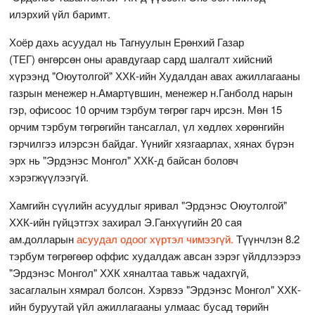
илэрхий үйл баримт.
Хоёр дахь асуудал нь Тагнуулын Ерөнхий Газар
(ТЕГ) өнгөрсөн оны аравдугаар сард шалгалт хийсний
хүрээнд "Оюутолгой" ХХК-ийн Худалдан авах ажиллагааны
газрын менежер н.Амартүвшин, менежер н.Ганболд нарын
гэр, офисоос 10 орчим тэрбум төгрөг гарч ирсэн. Мөн 15
орчим тэрбум төгрөгийн тансаглал, үл хөдлөх хөрөнгийн
гэрчилгээ илэрсэн байдаг. Үүнийг хязгаарлах, хянах бүрэн
эрх нь "Эрдэнэс Монгол" ХХК-д байсан боловч
хэрэгжүүлээгүй.
Хамгийн сүүлийн асуудлыг яривал "Эрдэнэс Оюутолгой"
ХХК-ийн гүйцэтгэх захирал Э.Ганхүүгийн 20 сая
ам.долларын
асуудал одоог хүртэл чимээгүй.
Түүнчлэн 8.2
тэрбум төгрөгөөр оффис худалдаж авсан зэрэг үйлдлээрээ
"Эрдэнэс Монгол" ХХК хяналтаа тавьж чадахгүй,
засаглалын хямрал болсон. Хэрвээ "Эрдэнэс Монгол" ХХК-
ийн буруутай үйл ажиллагааны улмаас бусад төрийн