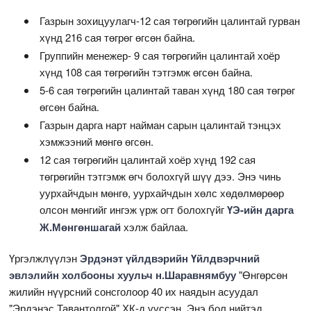
Газрын зохицуулагч-12 сая төгрөгийн цалинтай гурван
хүнд 216 сая төгрөг өгсөн байна.
Группийн менежер- 9 сая төгрөгийн цалинтай хоёр
хүнд 108 сая төгрөгийн тэтгэмж өгсөн байна.
5-6 сая төгрөгийн цалинтай таван хүнд 180 сая төгрөг
өгсөн байна.
Газрын дарга нарт найман сарын цалинтай тэнцэх
хэмжээний мөнгө өгсөн.
12 сая төгрөгийн цалинтай хоёр хүнд 192 сая
төгрөгийн тэтгэмж өгч болохгүй шүү дээ. Энэ чинь
уурхайчдын мөнгө, уурхайчдын хөлс хөдөлмөрөөр
олсон мөнгийг ингэж үрж огт болохгүйг
ҮЭ-ийн дарга
Ж.Мөнгөншагай
хэлж байлаа.
Үргэлжлүүлэн
Эрдэнэт үйлдвэрийн Үйлдвэрчний
эвлэлийн холбооны хуульч н.Шаравнямбуу
"Өнгөрсөн
жилийн нүүрсний сонсголоор 40 их наядын асуудал
"Эрдэнэс Тавантолгой" ХК-д үүссэн. Энэ бол нийтэд