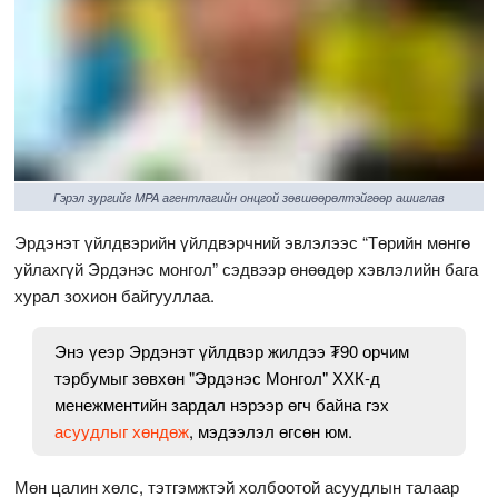
Гэрэл зургийг MPA агентлагийн онцгой зөвшөөрөлтэйгөөр ашиглав
Эрдэнэт үйлдвэрийн үйлдвэрчний эвлэлээс “Төрийн мөнгө
уйлахгүй Эрдэнэс монгол” сэдвээр өнөөдөр хэвлэлийн бага
хурал зохион байгууллаа.
Энэ үеэр Эрдэнэт үйлдвэр жилдээ ₮90 орчим
тэрбумыг зөвхөн "Эрдэнэс Монгол" ХХК-д
менежментийн зардал нэрээр өгч байна гэх
асуудлыг хөндөж
, мэдээлэл өгсөн юм.
Мөн цалин хөлс, тэтгэмжтэй холбоотой асуудлын талаар