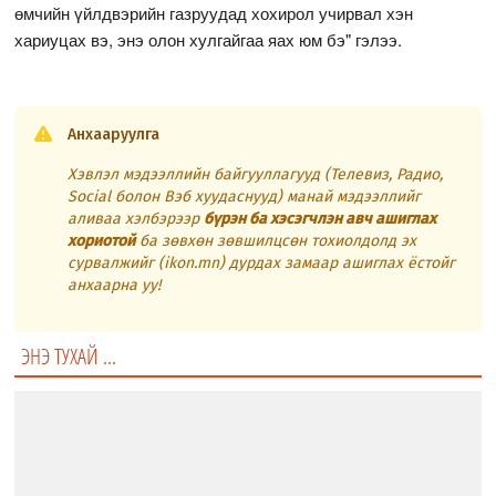
өмчийн үйлдвэрийн газруудад хохирол учирвал хэн
хариуцах вэ, энэ олон хулгайгаа яах юм бэ" гэлээ.
Анхааруулга
Хэвлэл мэдээллийн байгууллагууд (Телевиз, Радио,
Social болон Вэб хуудаснууд) манай мэдээллийг
аливаа хэлбэрээр
бүрэн ба хэсэгчлэн авч ашиглах
хориотой
ба зөвхөн зөвшилцсөн тохиолдолд эх
сурвалжийг (ikon.mn) дурдах замаар ашиглах ёстойг
анхаарна уу!
ЭНЭ ТУХАЙ ...