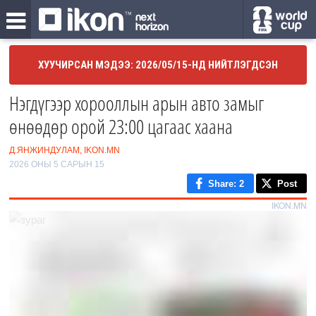
ХУУЧИРСАН МЭДЭЭ: 2026/05/15-НД НИЙТЛЭГДСЭН
Нэгдүгээр хорооллын арын авто замыг
өнөөдөр орой 23:00 цагаас хаана
Д.ЯНЖИНДУЛАМ, IKON.MN
2026 ОНЫ 5 САРЫН 15
Share
: 2
Post
IKON.MN