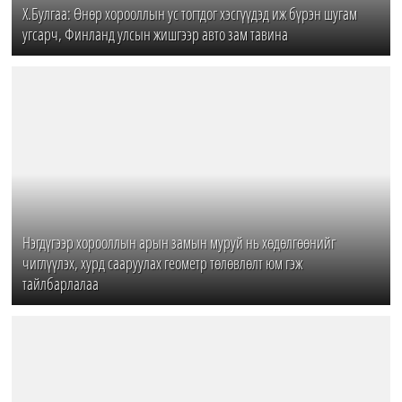
Х.Булгаа: Өнөр хорооллын ус тогтдог хэсгүүдэд иж бүрэн шугам
угсарч, Финланд улсын жишгээр авто зам тавина
Нэгдүгээр хорооллын арын замын муруй нь хөдөлгөөнийг
чиглүүлэх, хурд сааруулах геометр төлөвлөлт юм гэж
тайлбарлалаа