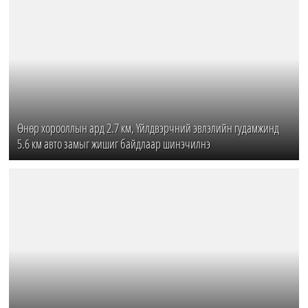
Өнөр хорооллын ард 2.7 км, Үйлдвэрчний эвлэлийн гудамжинд
5.6 км авто замыг жишиг байдлаар шинэчилнэ