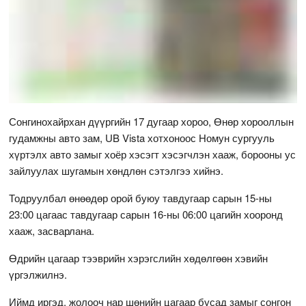
Сонгинохайрхан дүүргийн 17 дугаар хороо, Өнөр хорооллын
гудамжны авто зам, UB Vista хотхоноос Номун сургууль
хүртэлх авто замыг хоёр хэсэгт хэсэгчлэн хааж, борооны ус
зайлуулах шугамын хөндлөн сэтэлгээ хийнэ.
Тодруулбал өнөөдөр орой буюу тавдугаар сарын 15-ны
23:00 цагаас тавдугаар сарын 16-ны 06:00 цагийн хооронд
хааж, засварлана.
Өдрийн цагаар тээврийн хэрэгслийн хөдөлгөөн хэвийн
үргэлжилнэ.
Иймд иргэд, жолооч нар шөнийн цагаар бусад замыг сонгон