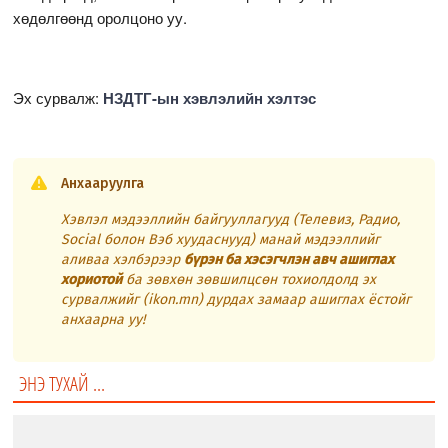
хөдөлгөөнд оролцоно уу.
Эх сурвалж:
НЗДТГ-ын хэвлэлийн хэлтэс
Анхааруулга
Хэвлэл мэдээллийн байгууллагууд (Телевиз, Радио,
Social болон Вэб хуудаснууд) манай мэдээллийг
аливаа хэлбэрээр
бүрэн ба хэсэгчлэн авч ашиглах
хориотой
ба зөвхөн зөвшилцсөн тохиолдолд эх
сурвалжийг (ikon.mn) дурдах замаар ашиглах ёстойг
анхаарна уу!
ЭНЭ ТУХАЙ ...