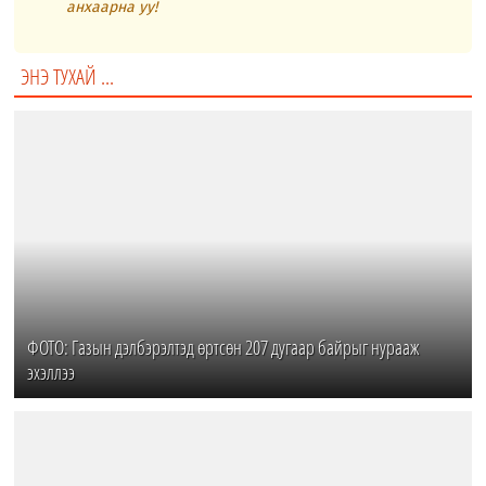
анхаарна уу!
ЭНЭ ТУХАЙ ...
ФОТО: Газын дэлбэрэлтэд өртсөн 207 дугаар байрыг нурааж
эхэллээ