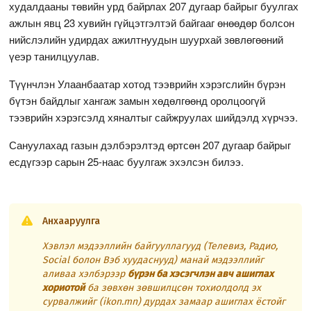
худалдааны төвийн урд байрлах 207 дугаар байрыг буулгах
ажлын явц 23 хувийн гүйцэтгэлтэй байгааг өнөөдөр болсон
нийслэлийн удирдах ажилтнуудын шуурхай зөвлөгөөний
үеэр танилцуулав.
Түүнчлэн Улаанбаатар хотод тээврийн хэрэгслийн бүрэн
бүтэн байдлыг хангаж замын хөдөлгөөнд оролцоогүй
тээврийн хэрэгсэлд хяналтыг сайжруулах шийдэлд хүрчээ.
Сануулахад газын дэлбэрэлтэд өртсөн 207 дугаар байрыг
есдүгээр сарын 25-наас буулгаж эхэлсэн билээ.
Анхааруулга
Хэвлэл мэдээллийн байгууллагууд (Телевиз, Радио,
Social болон Вэб хуудаснууд) манай мэдээллийг
аливаа хэлбэрээр
бүрэн ба хэсэгчлэн авч ашиглах
хориотой
ба зөвхөн зөвшилцсөн тохиолдолд эх
сурвалжийг (ikon.mn) дурдах замаар ашиглах ёстойг