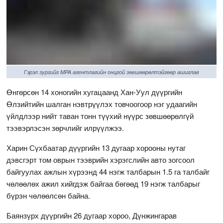
Гэрэл зургийг MPA агентлагийн онцгой зөвшөөрөлтэйгөөр ашиглав
Өнгөрсөн 14 хоногийн хугацаанд Хан-Уул дүүргийн
Өлзийтийн шалган нэвтрүүлэх товчоогоор нэг удаагийн
үйлдлээр нийт таван тонн түүхий нүүрс зөвшөөрөлгүй
тээвэрлэсэн зөрчлийг илрүүлжээ.
Харин Сүхбаатар дүүргийн 13 дугаар хорооны нутаг
дэвсгэрт том оврын тээврийн хэрэгслийн авто зогсоол
байгуулах ажлын хүрээнд 44 нэгж талбарын 1.5 га талбайг
чөлөөлөх ажил хийгдэж байгаа бөгөөд 19 нэгж талбарыг
бүрэн чөлөөлсөн байна.
Баянзүрх дүүргийн 26 дугаар хороо, Дүнжингарав