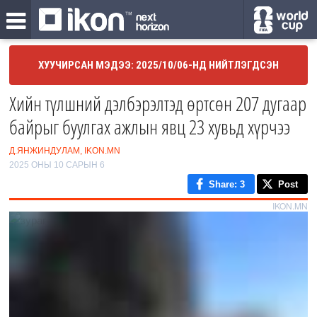
ХУУЧИРСАН МЭДЭЭ: 2025/10/06-НД НИЙТЛЭГДСЭН
Хийн түлшний дэлбэрэлтэд өртсөн 207 дугаар
байрыг буулгах ажлын явц 23 хувьд хүрчээ
Д.ЯНЖИНДУЛАМ, IKON.MN
2025 ОНЫ 10 САРЫН 6
Share
: 3
Post
IKON.MN