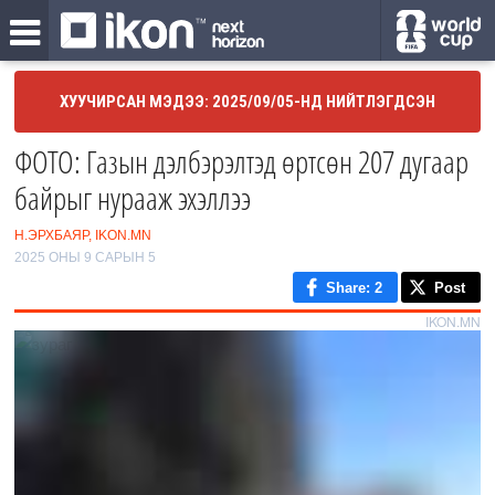
ХУУЧИРСАН МЭДЭЭ: 2025/09/05-НД НИЙТЛЭГДСЭН
ФОТО: Газын дэлбэрэлтэд өртсөн 207 дугаар
байрыг нурааж эхэллээ
Н.ЭРХБАЯР, IKON.MN
2025 ОНЫ 9 САРЫН 5
Share
: 2
Post
IKON.MN