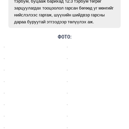
тэрбум, буцааж барихад 12.3 тэрбум төгрөг
зарцуулагдах тооцоолол гарсан бөгөөд уг мөнгийг
нийслэлээс гаргаж, шүүхийн шийдвэр гарсны
дараа буруутай этгээдээр төлүүлэх аж.
ФОТО: