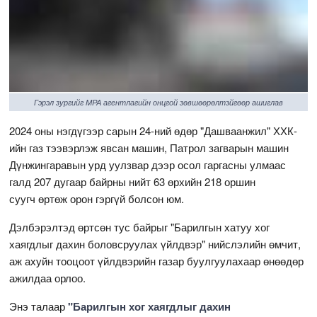
Гэрэл зургийг MPA агентлагийн онцгой зөвшөөрөлтэйгөөр ашиглав
2024 оны нэгдүгээр сарын 24-ний өдөр "Дашваанжил" ХХК-
ийн газ тээвэрлэж явсан машин, Патрол загварын машин
Дүнжингаравын урд уулзвар дээр осол гаргасны улмаас
галд 207 дугаар байрны нийт 63 өрхийн 218 оршин
суугч өртөж орон гэргүй болсон юм.
Дэлбэрэлтэд өртсөн тус байрыг "Барилгын хатуу хог
хаягдлыг дахин боловсруулах үйлдвэр" нийслэлийн өмчит,
аж ахуйн тооцоот үйлдвэрийн газар буулгуулахаар өнөөдөр
ажилдаа орлоо.
Энэ талаар
"Барилгын хог хаягдлыг дахин