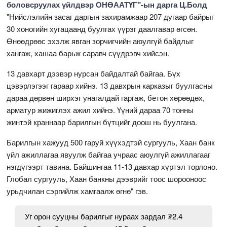
боловсруулах үйлдвэр ОНӨААТҮГ"-ын дарга Ц.Болд
"Нийслэлийн засаг даргын захирамжаар 207 дугаар байрыг
30 хоногийн хугацаанд буулгах үүрэг даалгавар өгсөн.
Өнөөдрөөс эхэлж явган зорчигчийн аюулгүй байдлыг
хангаж, хашаа барьж саравч сүүдрэвч хийсэн.
13 давхарт дээвэр нурсан байдалтай байгаа. Бүх
цэвэрлэгээг гараар хийнэ. 13 давхрын карказыг буулгасны
дараа дөрвөн ширхэг унагалдай гаргаж, бетон хөрөөдөх,
арматур жижиглэх ажил хийнэ. Үүний дараа 70 тонны
жинтэй краннаар барилгын бүтцийг доош нь буулгана.
Барилгын хажууд 500 гаруй хүүхэдтэй сургууль, Хаан банк
үйл ажиллагаа явуулж байгаа учраас аюулгүй ажиллагааг
нэгдүгээрт тавина. Байшингаа 11-13 давхар хүртэл торлоно.
Глобал сургууль, Хаан банкны дээврийг тоос шорооноос
урьдчилан сэргийлж хамгаалж өгнө" гэв.
Уг орон сууцны барилгыг нураах зардал ₮2.4