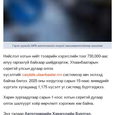
Гэрэл зургийг MPA агентлагийн онцгой зөвшөөрөлтэйгөөр ашиглав
Нийслэл хотын нийт тээврийн хэрэгслийн тоог 730,000-аас
илүү гаргахгүй байхаар шийдвэрлэж, Улаанбаатарын
серитэй улсын дугаар олгох
хүсэлтийг
carplate.ulaanbaatar.mn
системээр авч эхлээд
байгаа билээ. 2025 оны нэгдүгээр сарын 15-наас өнөөдрийг
хүртэлх хугацаанд 1,175 хүсэлт уг системд бүртгэгджээ.
Харин зургаадугаар сарын 1-нээс хотын серитэй дугаар
олгох шалгуурт хоёр өөрчлөлт хэрэгжих юм байна.
Энэ талаар
Автотээврийн Хэрэгслийн Бүртгэл,