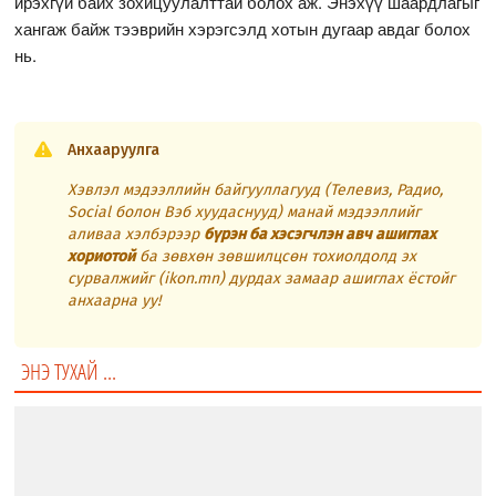
ирэхгүй байх зохицуулалттай болох аж. Энэхүү шаардлагыг
хангаж байж тээврийн хэрэгсэлд хотын дугаар авдаг болох
нь.
Анхааруулга
Хэвлэл мэдээллийн байгууллагууд (Телевиз, Радио,
Social болон Вэб хуудаснууд) манай мэдээллийг
аливаа хэлбэрээр
бүрэн ба хэсэгчлэн авч ашиглах
хориотой
ба зөвхөн зөвшилцсөн тохиолдолд эх
сурвалжийг (ikon.mn) дурдах замаар ашиглах ёстойг
анхаарна уу!
ЭНЭ ТУХАЙ ...