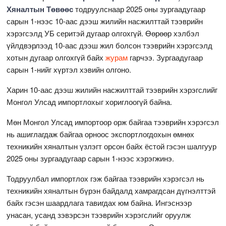
Хяналтын Төвөөс
тодруулснаар 2025 оны зургаадугаар
сарын 1-нээс 10-аас дээш жилийн насжилттай тээврийн
хэрэгсэлд УБ серитэй дугаар олгохгүй. Өөрөөр хэлбэл
үйлдвэрлээд 10-аас дээш жил болсон тээврийн хэрэгсэлд
хотын дугаар олгохгүй байх
журам
гарчээ. Зургаадугаар
сарын 1-нийг хүртэл хэвийн олгоно.
Харин 10-аас дээш жилийн насжилттай тээврийн хэрэгслийг
Монгол Улсад импортлохыг хориглоогүй байна.
Мөн Монгол Улсад импортоор орж байгаа тээврийн хэрэгсэл
нь ашиглагдаж байгаа орноос экспортлогдохын өмнөх
техникийн хяналтын үзлэгт орсон байх ёстой гэсэн шалгуур
2025 оны зургаадугаар сарын 1-нээс хэрэгжинэ.
Тодруулбал импортлох гэж байгаа тээврийн хэрэгсэл нь
техникийн хяналтын бүрэн байдалд хамрагдсан дүгнэлттэй
байх гэсэн шаардлага тавигдах юм байна. Ингэснээр
унасан, усанд зэвэрсэн тээврийн хэрэгслийг оруулж