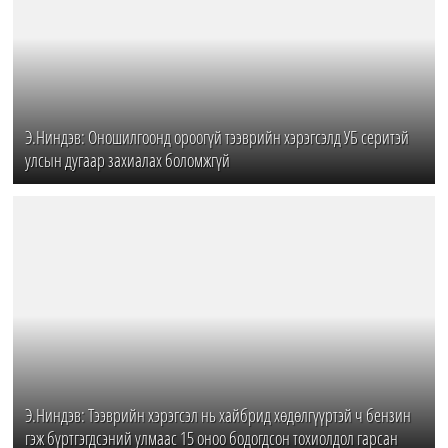
Э.Ниндэв: Оношилгоонд ороогүй тээврийн хэрэгсэлд УБ серитэй
улсын дугаар захиалах боломжгүй
Э.Ниндэв: Тээврийн хэрэгсэл нь хайбрид хөдөлгүүртэй ч бензин
гэж бүртгэгдсэний улмаас 15 оноо бодогдсон тохиолдол гарсан