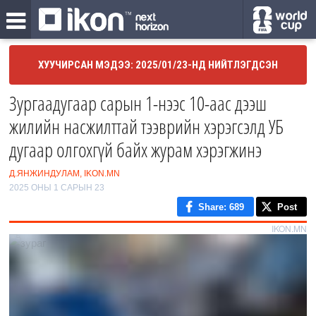
ХУУЧИРСАН МЭДЭЭ: 2025/01/23-НД НИЙТЛЭГДСЭН
Зургаадугаар сарын 1-нээс 10-аас дээш
жилийн насжилттай тээврийн хэрэгсэлд УБ
дугаар олгохгүй байх журам хэрэгжинэ
Д.ЯНЖИНДУЛАМ, IKON.MN
2025 ОНЫ 1 САРЫН 23
Share
: 689
Post
IKON.MN