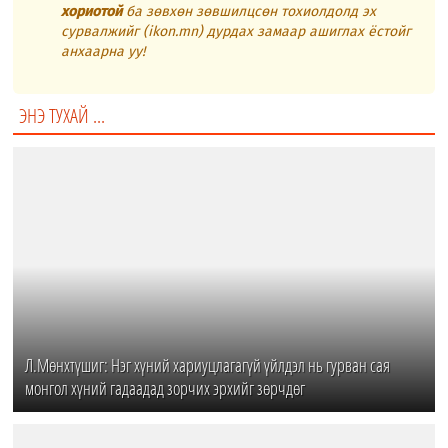
хориотой
ба зөвхөн зөвшилцсөн тохиолдолд эх
сурвалжийг (ikon.mn) дурдах замаар ашиглах ёстойг
анхаарна уу!
ЭНЭ ТУХАЙ ...
Л.Мөнхтүшиг: Нэг хүний хариуцлагагүй үйлдэл нь гурван сая
монгол хүний гадаадад зорчих эрхийг зөрчдөг