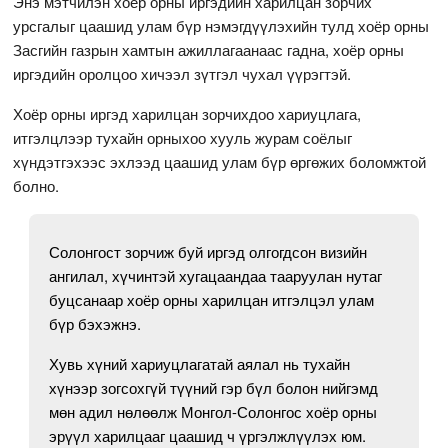
Энэ мэтчилэн хоёр орны иргэдийн харилцан зорчих
урсгалыг цаашид улам бүр нэмэгдүүлэхийн тулд хоёр орны
Засгийн газрын хамтын ажиллагаанаас гадна, хоёр орны
иргэдийн оролцоо хичээл зүтгэл чухал үүрэгтэй.
Хоёр орны иргэд харилцан зорчихдоо хариуцлага,
итгэлцлээр тухайн орныхоо хууль журам соёлыг
хүндэтгэхээс эхлээд цаашид улам бүр өргөжих боломжтой
болно.
Солонгост зорчиж буй иргэд олгогдсон визийн
ангилал, хүчинтэй хугацаандаа тааруулан нутаг
буцсанаар хоёр орны харилцан итгэлцэл улам
бүр бэхэжнэ.
Хувь хүний хариуцлагатай аялал нь тухайн
хүнээр зогсохгүй түүний гэр бүл болон нийгэмд
мөн адил нөлөөлж Монгол-Солонгос хоёр орны
эрүүл харилцааг цаашид ч үргэлжлүүлэх юм.