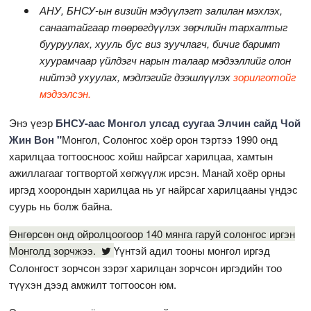
АНУ, БНСУ-ын визийн мэдүүлэгт залилан мэхлэх,
санаатайгаар төөрөгдүүлэх зөрчлийн тархалтыг
бууруулах, хууль бус виз зуучлагч, бичиг баримт
хуурамчаар үйлдэгч нарын талаар мэдээллийг олон
нийтэд ухуулах, мэдлэгийг дээшлүүлэх
зорилготойг
мэдээлсэн.
Энэ үеэр
БНСУ-аас Монгол улсад суугаа Элчин сайд Чой
Жин Вон "
Монгол, Солонгос хоёр орон тэртээ 1990 онд
харилцаа тогтоосноос хойш найрсаг харилцаа, хамтын
ажиллагааг тогтвортой хөгжүүлж ирсэн. Манай хоёр орны
иргэд хоорондын харилцаа нь уг найрсаг харилцааны үндэс
суурь нь болж байна.
Өнгөрсөн онд ойролцоогоор 140 мянга гаруй солонгос иргэн
Монголд зорчжээ.
Үүнтэй адил тооны монгол иргэд
Солонгост зорчсон зэрэг харилцан зорчсон иргэдийн тоо
түүхэн дээд амжилт тогтоосон юм.