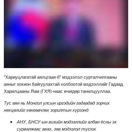
"Хариуцлагатай аялцгаая-II" мэдээлэл сурталчилгааны
аяныг зохион байгуулахтай холбоотой мэдээллийг Гадаад
Харилцааны Яам (ГХЯ)-наас өчигдөр танилцууллаа.
Тус аян нь Монгол улсын иргэдийн гадаадад зорчих
нөхцөлийг хөнгөвчлөх зорилтын хүрээнд
АНУ, БНСУ-ын визийн мэдээллийг албан ёсны эх
сурвалжаас авах, зөв мэдээлэл түгээх