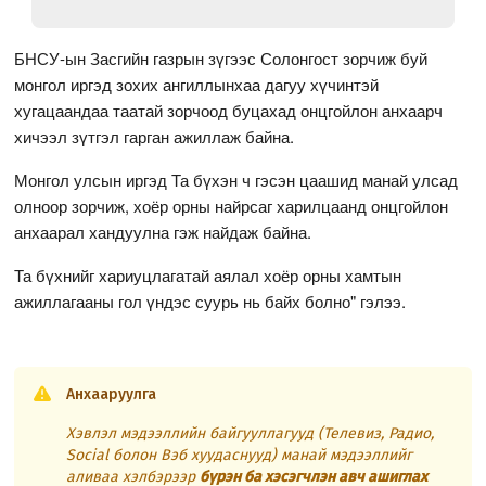
БНСУ-ын Засгийн газрын зүгээс Солонгост зорчиж буй
монгол иргэд зохих ангиллынхаа дагуу хүчинтэй
хугацаандаа таатай зорчоод буцахад онцгойлон анхаарч
хичээл зүтгэл гарган ажиллаж байна.
Монгол улсын иргэд Та бүхэн ч гэсэн цаашид манай улсад
олноор зорчиж, хоёр орны найрсаг харилцаанд онцгойлон
анхаарал хандуулна гэж найдаж байна.
Та бүхнийг хариуцлагатай аялал хоёр орны хамтын
ажиллагааны гол үндэс суурь нь байх болно" гэлээ.
Анхааруулга
Хэвлэл мэдээллийн байгууллагууд (Телевиз, Радио,
Social болон Вэб хуудаснууд) манай мэдээллийг
аливаа хэлбэрээр
бүрэн ба хэсэгчлэн авч ашиглах