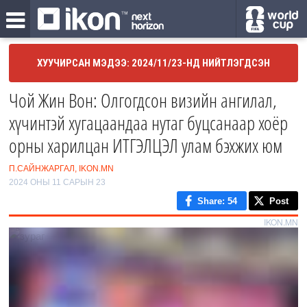
ХУУЧИРСАН МЭДЭЭ: 2024/11/23-НД НИЙТЛЭГДСЭН
Чой Жин Вон: Олгогдсон визийн ангилал,
хүчинтэй хугацаандаа нутаг буцсанаар хоёр
орны харилцан ИТГЭЛЦЭЛ улам бэхжих юм
П.САЙНЖАРГАЛ, IKON.MN
2024 ОНЫ 11 САРЫН 23
Share
: 54
Post
IKON.MN