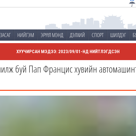
ЗАСАГ
НИЙГЭМ
ЭРҮҮЛ МЭНД
ДЭЛХИЙ
СПОРТ
ШИЛДЭГ
Б
ХУУЧИРСАН МЭДЭЭ: 2023/09/01-НД НИЙТЛЭГДСЭН
чилж буй Пап Францис хувийн автомашинт