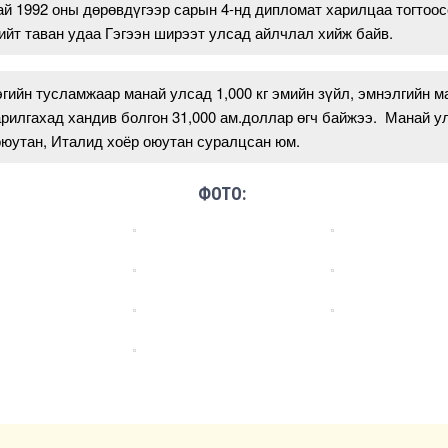
й 1992 оны дөрөвдүгээр сарын 4-нд дипломат харилцаа тогтоос
нийт таван удаа Гэгээн ширээт улсад айлчлал хийж байв.
гийн тусламжаар манай улсад 1,000 кг эмийн зүйл, эмнэлгийн м
арилгахад хандив болгон 31,000 ам.доллар өгч байжээ. Манай у
оюутан, Италид хоёр оюутан суралцсан юм.
ФОТО: