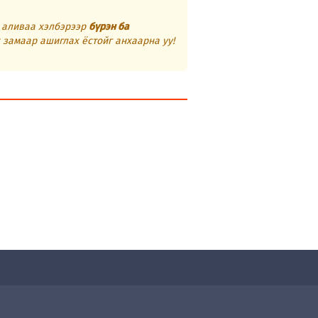
г аливаа хэлбэрээр
бүрэн ба
 замаар ашиглах ёстойг анхаарна уу!