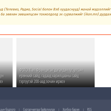
д (Телевиз, Радио, Social болон Вэб хуудаснууд) манай мэдээллий
ба зөвхөн зөвшилцсөн тохиолдолд эх сурвалжийг (ikon.mn) дурдах
ФОТО: Пап Францисыг дагалдан тус улсын
үүн
ерөнхий сайд, гадаад харилцааны сайд
ээ
тэргүүтэй 200-аад зочин иржээ
цын бодлого
Сурталчилгаа байрлуулах
Холбоо барих
RSS
|
|
|