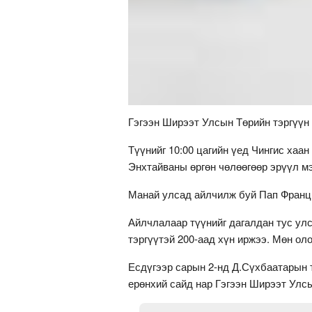
Гэгээн Ширээт Улсын Төрийн тэргүүн
Түүнийг 10:00 цагийн үед Чингис хаа
Энхтайваны өргөн чөлөөгөөр эрүүл м
Манай улсад айлчилж буй Пап Франци
Айлчлалаар түүнийг дагалдан тус ул
тэргүүтэй 200-аад хүн иржээ. Мөн о
Есдүгээр сарын 2-нд Д.Сүхбаатарын 
ерөнхий сайд нар Гэгээн Ширээт Улс