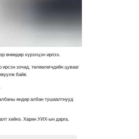
эр өнөөдөр хүрэлцэн ирлээ.
р ирсэн зочид, төлөөлөгчдийн цувааг
 явуулж байв.
.
 албаны өндөр албан тушаалтнууд
алт хийнэ. Харин УИХ-ын дарга,