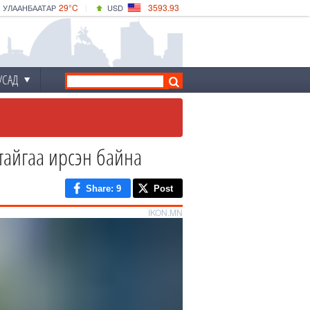
29°C
3593.93
УЛААНБААТАР
USD
|
34°C
ДАРХАН
532.39
CNY
30°C
ЭРДЭНЭТ
4149.01
EUR
УСАД
айгаа ирсэн байна
Share
: 9
Post
IKON.MN