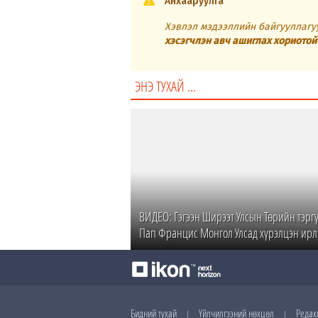
Анхааруулга
Хэвлэл мэдээллийн байгууллагуу
хэсэгчлэн авч ашиглах хориотой
ЭНЭ ТУХАЙ ...
ВИДЕО: Гэгээн Ширээт Улсын Төрийн тэрг
Пап Францис Монгол Улсад хүрэлцэн ирл
Бидний тухай
Үйлчилгээний нөхцөл
Редак
|
|