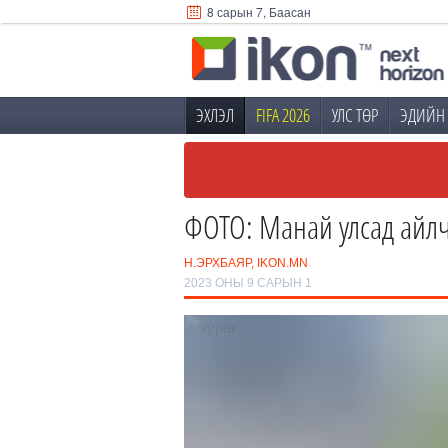
8 сарын 7, Баасан
ЭХЛЭЛ
FIFA 2026
УЛС ТӨР
ЭДИЙН 
ФОТО: Манай улсад айл
Н.ЭРХБАЯР, IKON.MN
2023 ОНЫ 9 САРЫН 1