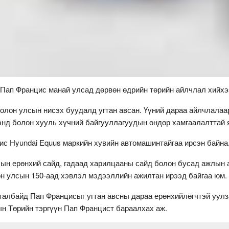
 Пап Францис манай улсад дөрвөн өдрийн төрийн айлчлал хийхэ
н олон улсын нисэх буудалд угтан авсан. Үүний дараа айлчлалаа
энд болон хууль хүчний байгууллагуудын өндөр хамгаалалттай
с Hyundai Equus маркийн хувийн автомашинтайгаа ирсэн байна
сын ерөнхий сайд, гадаад харилцааны сайд болон бусад ажлын
лон улсын 150-аад хэвлэл мэдээллийн ажилтан ирээд байгаа юм.
талбайд Пап Францисыг угтан авсны дараа ерөнхийлөгчтэй уулз
ын Төрийн тэргүүн Пап Францист бараалхах аж.