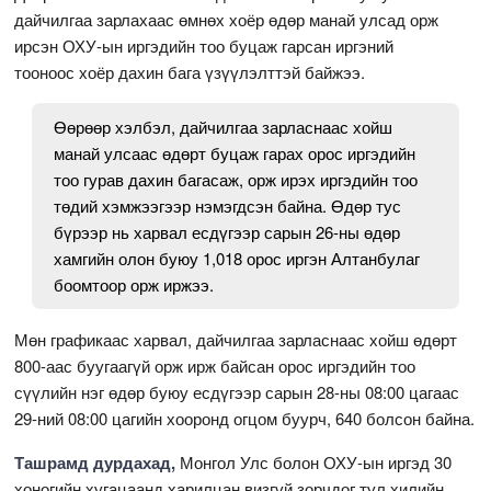
дайчилгаа зарлахаас өмнөх хоёр өдөр манай улсад орж
ирсэн ОХУ-ын иргэдийн тоо буцаж гарсан иргэний
тооноос хоёр дахин бага үзүүлэлттэй байжээ.
Өөрөөр хэлбэл, дайчилгаа зарласнаас хойш
манай улсаас өдөрт буцаж гарах орос иргэдийн
тоо гурав дахин багасаж, орж ирэх иргэдийн тоо
төдий хэмжээгээр нэмэгдсэн байна. Өдөр тус
бүрээр нь харвал есдүгээр сарын 26-ны өдөр
хамгийн олон буюу 1,018 орос иргэн Алтанбулаг
боомтоор орж иржээ.
Мөн графикаас харвал, дайчилгаа зарласнаас хойш өдөрт
800-аас буугаагүй орж ирж байсан орос иргэдийн тоо
сүүлийн нэг өдөр буюу есдүгээр сарын 28-ны 08:00 цагаас
29-ний 08:00 цагийн хооронд огцом буурч, 640 болсон байна.
Ташрамд дурдахад,
Монгол Улс болон ОХУ-ын иргэд 30
хоногийн хугацаанд харилцан визгүй зорчдог тул хилийн