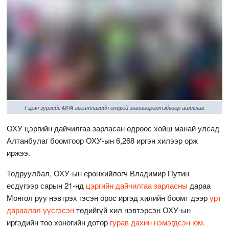
Гэрэл зургийг MPA агентлагийн онцгой зөвшөөрөлтэйгөөр ашиглав
ОХУ цэргийн дайчилгаа зарласан өдрөөс хойш манай улсад
Алтанбулаг боомтоор ОХУ-ын 6,268 иргэн хилээр орж
иржээ.
Тодруулбал, ОХУ-ын ерөнхийлөгч Владимир Путин
есдүгээр сарын 21-нд
цэргийн дайчилгаа зарласны
дараа
Монгол руу нэвтрэх гэсэн орос иргэд хилийн боомт дээр
урт
дараалал үүсгэсэн
төдийгүй хил нэвтэрсэн ОХУ-ын
иргэдийн тоо хоногийн дотор
гурав дахин нэмэгдсэн юм.