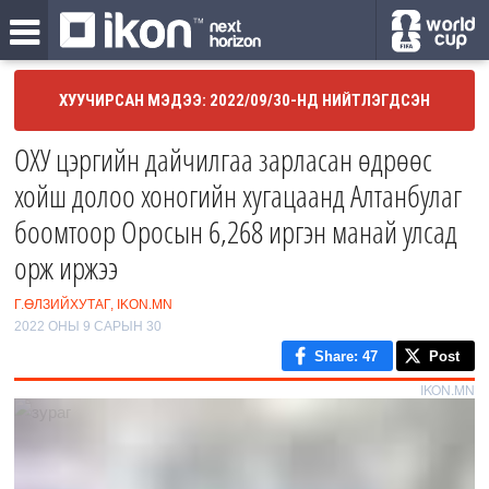
ХУУЧИРСАН МЭДЭЭ: 2022/09/30-НД НИЙТЛЭГДСЭН
ОХУ цэргийн дайчилгаа зарласан өдрөөс
хойш долоо хоногийн хугацаанд Алтанбулаг
боомтоор Оросын 6,268 иргэн манай улсад
орж иржээ
Г.ӨЛЗИЙХУТАГ, IKON.MN
2022 ОНЫ 9 САРЫН 30
Share
: 47
Post
IKON.MN