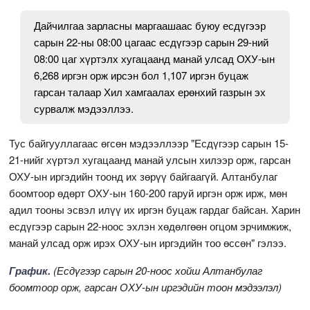
Дайчилгаа зарласны маргаашаас буюу есдүгээр
сарын 22-ны 08:00 цагаас есдүгээр сарын 29-ний
08:00 цаг хүртэлх хугацаанд манай улсад ОХУ-ын
6,268 иргэн орж ирсэн бол 1,107 иргэн буцаж
гарсан талаар Хил хамгаалах ерөнхий газрын эх
сурвалж мэдээллээ.
Тус байгууллагаас өгсөн мэдээллээр "Есдүгээр сарын 15-
21-нийг хүртэл хугацаанд манай улсын хилээр орж, гарсан
ОХУ-ын иргэдийн тоонд их зөрүү байгаагүй. Алтанбулаг
боомтоор өдөрт ОХУ-ын 160-200 гаруй иргэн орж ирж, мөн
адил тооны эсвэл илүү их иргэн буцаж гардаг байсан. Харин
есдүгээр сарын 22-ноос эхлэн хөдөлгөөн огцом эрчимжиж,
манай улсад орж ирэх ОХУ-ын иргэдийн тоо өссөн" гэлээ.
График.
(Есдүгээр сарын 20-ноос хойш Алтанбулаг
боомтоор орж, гарсан ОХУ-ын иргэдийн тоон мэдээлэл)