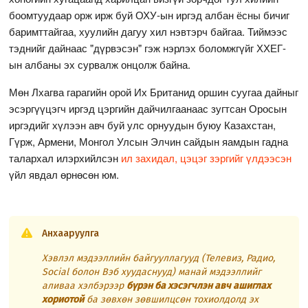
боомтуудаар орж ирж буй ОХУ-ын иргэд албан ёсны бичиг
баримттайгаа, хуулийн дагуу хил нэвтэрч байгаа. Тиймээс
тэднийг дайнаас "дүрвэсэн" гэж нэрлэх боломжгүйг ХХЕГ-
ын албаны эх сурвалж онцолж байна.
Мөн Лхагва гарагийн орой Их Британид оршин суугаа дайныг
эсэргүүцэгч иргэд цэргийн дайчилгаанаас зугтсан Оросын
иргэдийг хүлээн авч буй улс орнуудын буюу Казахстан,
Гүрж, Армени, Монгол Улсын Элчин сайдын яамдын гадна
талархал илэрхийлсэн
ил захидал, цэцэг зэргийг үлдээсэн
үйл явдал өрнөсөн юм.
Анхааруулга
Хэвлэл мэдээллийн байгууллагууд (Телевиз, Радио,
Social болон Вэб хуудаснууд) манай мэдээллийг
аливаа хэлбэрээр
бүрэн ба хэсэгчлэн авч ашиглах
хориотой
ба зөвхөн зөвшилцсөн тохиолдолд эх