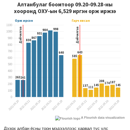
A Flourish data visualization
Дээрх албан ёсны тоон мэдээллээс харвал тус улс