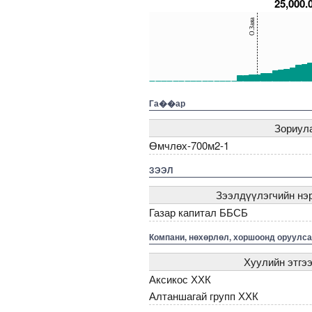
25,000.
150
О.Заяа
100
50
0
5000000000000005271798
5000000000000005271996
5000000000000005271679
500000000000000
5000
Га��ар
Зориул
Өмчлөх-700м2-1
ЗЭЭЛ
Зээлдүүлэгчийн нэ
Газар капитал ББСБ
Компани, нөхөрлөл, хоршоонд оруулса
Хуулийн этгээ
Аксикос ХХК
Алтаншагай групп ХХК