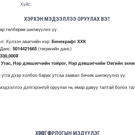
Хүйс:
ХЭРХЭН МЭДЭЭЛЛЭЭ ОРУУЛАХ ВЭ?
аар төлбөрөө шилжүүлнэ үү.
л: Хүлээн авагчийн нэр:
Бенекрафт ХХК
 Данс:
5014421665
(төгрөгийн данс)
330,000₮
:
Утас, Нэр дэвшигчийн тойрог, Нэр дэвшигчийн Овгийн эхни
 утга дээр холбоо барих утсаа заавал бичиж шилжүүлнэ үү.
мэдээллээ дэлгэрэнгүй оруулах нь ямар давуу талтай болох т
ХӨРӨНГӨ ОРЛОГЫН МЭДҮҮЛЭГ