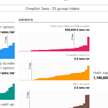
Очирбат Заяа - 23 дугаар тойрог
ХӨРӨНГӨ
Орон сууц барилга байгууламж:
т орлого:
836,600.0 мян.төг
0 мян.төг
40
О.Заяа
О.Заяа
20
0
Тээврийн хэрэгсэл:
5000000000000005271806
5000000000000005271798
5000000000000005237696
5000000000000005271991
5000000000000005236597
0.0 мян.төг
40
эр бүлийн
5271649
000000000005271797
О.Заяа
т орлого:
20
Нийт хөр
0 мян.төг
1,180,60
0
Мал, аж ахуй:
5000000000000005271806
5000000000000005271566
5000000000000005271561
5000000000000005271800
5000000000000005216849
0.0 мян.төг
40
40
О.Заяа
20
20
 нийт өр:
5271677
000000000005237696