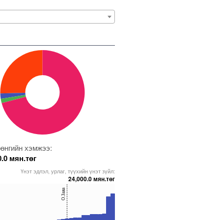
өнгийн хэмжээ:
0.0 мян.төг
Үнэт эдлэл, урлаг, түүхийн үнэт зүйл:
24,000.0 мян.төг
О.Заяа