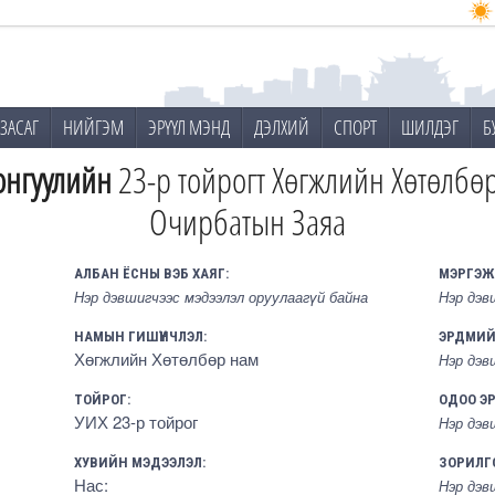
ЗАСАГ
НИЙГЭМ
ЭРҮҮЛ МЭНД
ДЭЛХИЙ
СПОРТ
ШИЛДЭГ
Б
онгуулийн
23-р тойрогт Хөгжлийн Хөтөлбө
Очирбатын Заяа
АЛБАН ЁСНЫ ВЭБ ХАЯГ:
МЭРГЭЖ
Нэр дэвшигчээс мэдээлэл оруулаагүй байна
Нэр дэв
НАМЫН ГИШҮҮНЧЛЭЛ:
ЭРДМИЙ
Хөгжлийн Хөтөлбөр нам
Нэр дэв
ТОЙРОГ:
ОДОО Э
УИХ 23-р тойрог
Нэр дэв
ХУВИЙН МЭДЭЭЛЭЛ:
ЗОРИЛГ
Нас:
Нэр дэв