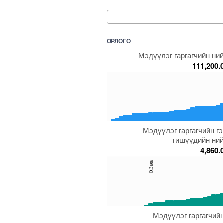
ОРЛОГО
Мэдүүлэг гаргагчийн ний
111,200.
150
100
50
0
Мэдүүлэг гаргагчийн г
5000000000000005271989
5000000000000005271651
5000000000000005237696
500000000000000
5000
гишүүдийн ний
4,860.
150
О.Заяа
100
50
0
Мэдүүлэг гаргагчийн
5000000000000005271798
5000000000000005271678
5000000000000005272120
500000000000000
5000