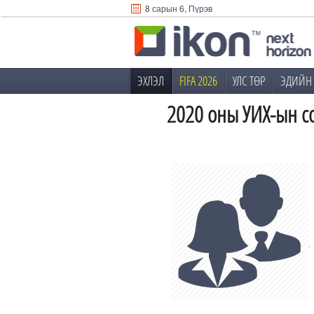
8 сарын 6, Пүрэв
ЭХЛЭЛ
FIFA 2026
УЛС ТӨР
ЭДИЙН 
2020 оны УИХ-ын с