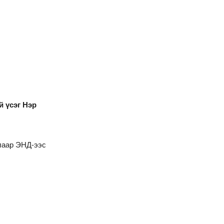
й үсэг Нэр
алаар
ЭНД
-ээс