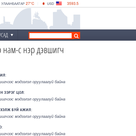
27°C
3593.5
УЛААНБААТАР
USD
|
31°C
ДАРХАН
532.56
CNY
28°C
ЭРДЭНЭТ
4146.36
EUR
УСАД
р нам-с нэр дэвшигч
ИЛ:
шигчээс мэдээлэл оруулаагүй байна
Н ЗЭРЭГ ЦОЛ:
шигчээс мэдээлэл оруулаагүй байна
РХЭЛЖ БУЙ АЖИЛ:
шигчээс мэдээлэл оруулаагүй байна
О:
шигчээс мэдээлэл оруулаагүй байна