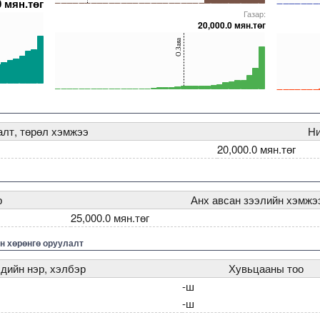
0 мян.төг
0
0
Газар:
5000000000000005271806
5000000000000005271803
5000000000000005215860
5000000000000005238308
5000000000000005236597
50000000000000052718
500000000
20,000.0 мян.төг
40
40
О.Заяа
20
20
0
0
5272123
000000000005271991
5000000000000005271806
5000000000000005271768
5000000000000005271797
5000000000000005215860
5000000000000005271991
50000000000000052719
500000000
алт, төрөл хэмжээ
Ни
20,000.0 мян.төг
р
Анх авсан зээлийн хэмжээ
25,000.0 мян.төг
н хөрөнгө оруулалт
дийн нэр, хэлбэр
Хувьцааны тоо
-ш
-ш