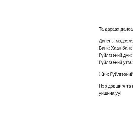
Та дараах данс
Дансны мэдээлэ
Банк: Хаан банк
Гүйлгээний дүн:
Гүйлгээний утга
Жич: Гүйлгээний
Нэр дэвшигч та 
уншина уу!