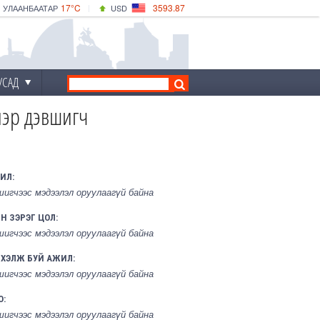
17°C
3593.87
УЛААНБААТАР
USD
|
22°C
ДАРХАН
532.66
CNY
17°C
ЭРДЭНЭТ
4141.04
EUR
УСАД
нэр дэвшигч
ИЛ:
шигчээс мэдээлэл оруулаагүй байна
Н ЗЭРЭГ ЦОЛ:
шигчээс мэдээлэл оруулаагүй байна
РХЭЛЖ БУЙ АЖИЛ:
шигчээс мэдээлэл оруулаагүй байна
О:
шигчээс мэдээлэл оруулаагүй байна