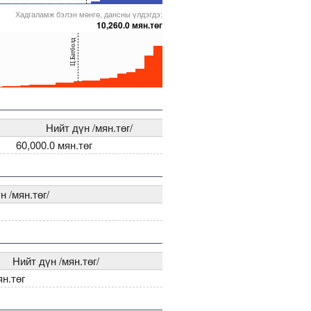
Хадгаламж бэлэн мөнгө, дансны үлдэгдэ:
84
0000005271570
5000000000000005237247
5000000000000005271907
5000000000000005271580
10,260.0 мян.төг
Ц.Батболд
03
0000005271978
5000000000000005272006
5000000000000005271782
5000000000000005217476
Нийт дүн /мян.төг/
60,000.0 мян.төг
н /мян.төг/
Нийт дүн /мян.төг/
ян.төг