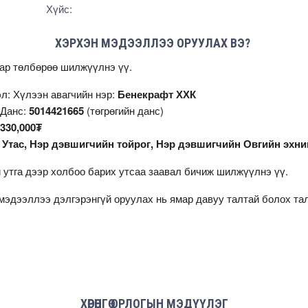
Хүйс:
ХЭРХЭН МЭДЭЭЛЛЭЭ ОРУУЛАХ ВЭ?
аар төлбөрөө шилжүүлнэ үү.
л: Хүлээн авагчийн нэр:
Бенекрафт ХХК
 Данс:
5014421665
(төгрөгийн данс)
330,000₮
:
Утас, Нэр дэвшигчийн тойрог, Нэр дэвшигчийн Овгийн эхни
 утга дээр холбоо барих утсаа заавал бичиж шилжүүлнэ үү.
мэдээллээ дэлгэрэнгүй оруулах нь ямар давуу талтай болох т
ХӨРӨНГӨ ОРЛОГЫН МЭДҮҮЛЭГ