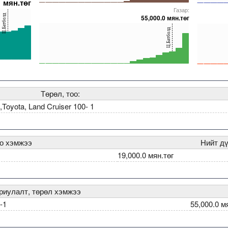
1 мян.төг
0
0
Газар:
5000000000000005271784
5000000000000005271909
5000000000000005272173
5000000000000005272006
5000000000000005228365
50000000000000052717
500000000
Ц.Батболд
55,000.0 мян.төг
40
40
Ц.Батболд
20
20
0
0
71794
0000000005228365
5000000000000005271784
5000000000000005271570
5000000000000005237247
5000000000000005271854
5000000000000005234557
50000000000000052719
500000000
Төрөл, тоо:
oyota, Land Cruiser 100- 1
оо хэмжээ
Нийт дү
19,000.0 мян.төг
риулалт, төрөл хэмжээ
-1
55,000.0 м