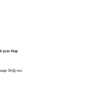
й үсэг Нэр
алаар
ЭНД
-ээс