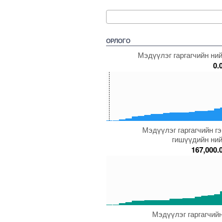
ОРЛОГО
Мэдүүлэг гаргагчийн ний
0.
150
100
50
0
Мэдүүлэг гаргагчийн г
5000000000000005234557
5000000000000005271576
5000000000000005271784
50000000000000052
500000
гишүүдийн ний
167,000.
150
100
50
0
Мэдүүлэг гаргагчийн
5000000000000005272005
5000000000000005271782
5000000000000005271794
50000000000000052
500000