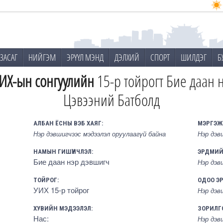
ЗАСАГ
НИЙГЭМ
ЭРҮҮЛ МЭНД
ДЭЛХИЙ
СПОРТ
ШИЛДЭГ
Б
ИХ-ын сонгуулийн
15-р тойрогт Бие даан 
Цэвээний Батболд
АЛБАН ЁСНЫ ВЭБ ХАЯГ:
МЭРГЭЖ
Нэр дэвшигчээс мэдээлэл оруулаагүй байна
Нэр дэв
НАМЫН ГИШҮҮНЧЛЭЛ:
ЭРДМИЙ
Бие даан нэр дэвшигч
Нэр дэв
ТОЙРОГ:
ОДОО Э
УИХ 15-р тойрог
Нэр дэв
ХУВИЙН МЭДЭЭЛЭЛ:
ЗОРИЛГ
Нас:
Нэр дэв