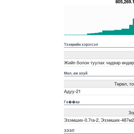
805,269.
150
100
50
0
5000000000000005272005
5000000000000005217476
5000000000000005272173
50000000000000052
500000
Тээврийн хэрэгсэл
Жийп болон туулах чадвар өндөр,T
Мал, аж ахуй
Төрөл, т
Адуу-21
Га��ар
Зо
Эзэмших-0.7га-2, Эзэмших-487м2
ЗЭЭЛ