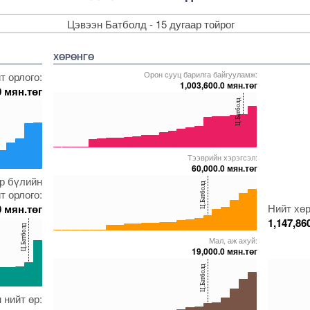
Цэвээн Батболд - 15 дугаар тойрог
ХӨРӨНГӨ
Орон сууц барилга байгууламж:
т орлого:
1,003,600.0 мян.төг
0 мян.төг
40
Ц.Батболд
20
0
Тээврийн хэрэгсэл:
5000000000000005271784
5000000000000005272003
5000000000000005271903
5000000000000005237247
5000000000000005217476
60,000.0 мян.төг
40
эр бүлийн
37247
0000000005271580
Ц.Батболд
т орлого:
20
Нийт хөр
0 мян.төг
1,147,86
Ц.Батболд
0
Мал, аж ахуй:
5000000000000005271784
5000000000000005237247
5000000000000005271570
5000000000000005272173
5000000000000005228365
19,000.0 мян.төг
40
40
Ц.Батболд
20
20
 нийт өр:
28365
0000000005271580