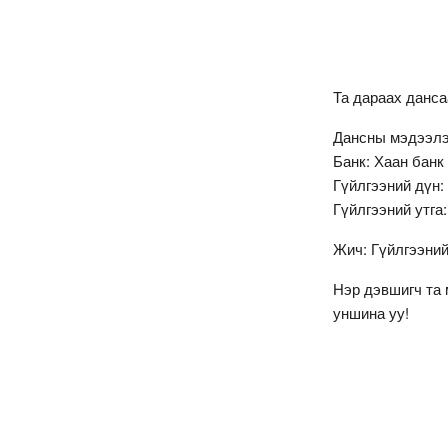
Та дараах данс
Дансны мэдээлэ
Банк: Хаан банк
Гүйлгээний дүн:
Гүйлгээний утга
Жич: Гүйлгээний
Нэр дэвшигч та 
уншина уу!