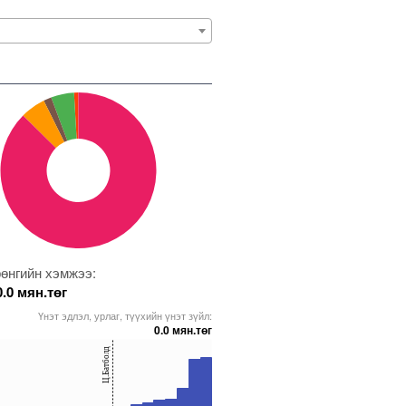
өнгийн хэмжээ:
0.0 мян.төг
Үнэт эдлэл, урлаг, түүхийн үнэт зүйл:
0.0 мян.төг
Ц.Батболд