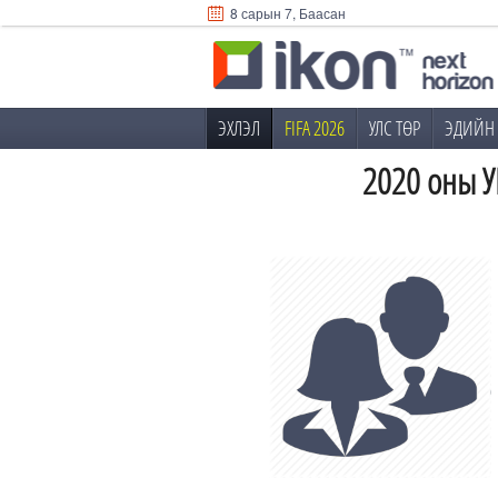
8 сарын 7, Баасан
ЭХЛЭЛ
FIFA 2026
УЛС ТӨР
ЭДИЙН 
2020 оны У