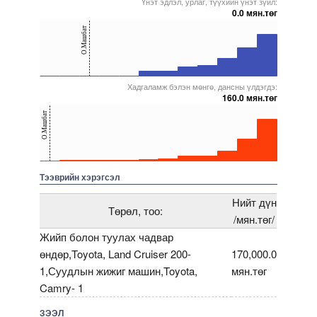
Үнэт эдлэл, урлаг, түүхийн үнэт зүйл:
0.0 мян.төг
40
О.Машбат
20
0
Хадгаламж бэлэн мөнгө, дансны үлдэгдэ:
5000000000000005272557
5000000000000005271632
5000000000000005271966
5000000000000005271867
5000000000000005238173
5000000000000005271872
160.0 мян.төг
40
О.Машбат
20
0
5000000000000005271632
5000000000000005271752
5000000000000005271767
5000000000000005271867
5000000000000005238173
5000000000000005239100
Тээврийн хэрэгсэл
Нийт дүн
Төрөл, тоо:
/мян.төг/
Жийп болон туулах чадвар
өндөр,Toyota, Land Cruiser 200-
170,000.0
1,Суудлын жижиг машин,Toyota,
мян.төг
Camry- 1
ЗЭЭЛ