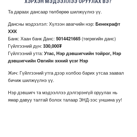
ХЭРХЭН МЭДЭЭЛЛЭЭ ОРУУЛАХ ВЭ?
Та дараах дансаар төлбөрөө шилжүүлнэ үү.
Дансны мэдээлэл: Хүлээн авагчийн нэр:
Бенекрафт
ХХК
Банк: Хаан банк Данс:
5014421665
(төгрөгийн данс)
Гүйлгээний дүн:
330,000₮
Гүйлгээний утга:
Утас, Нэр дэвшигчийн тойрог, Нэр
дэвшигчийн Овгийн эхний үсэг Нэр
Жич: Гүйлгээний утга дээр холбоо барих утсаа заавал
бичиж шилжүүлнэ үү.
Нэр дэвшигч та мэдээллээ дэлгэрэнгүй оруулах нь
ямар давуу талтай болох талаар
ЭНД
-ээс уншина уу!