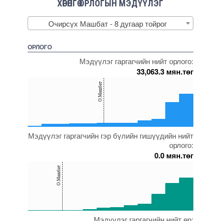
ХӨРӨНГӨ ОРЛОГЫН МЭДҮҮЛЭГ
Очирсүх Машбат - 8 дугаар тойрог
ОРЛОГО
Мэдүүлэг гаргагчийн нийт орлого:
33,063.3 мян.төг
150
О.Машбат
100
50
0
Мэдүүлэг гаргагчийн гэр бүлийн гишүүдийн нийт
5000000000000005271767
5000000000000005271966
5000000000000005238173
5000000000000005271872
5000000000000005271902
5000000000000005271867
орлого:
0.0 мян.төг
150
О.Машбат
100
50
0
Мэдүүлэг гаргагчийн нийт өр:
5000000000000005271752
5000000000000005271632
5000000000000005271966
5000000000000005271767
5000000000000005238173
5000000000000005228362