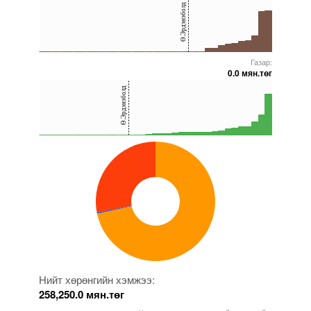
Ө.Эрдэнэболд
20
0
Газар:
5000000000000005271806
5000000000000005271566
5000000000000005272123
5000000000000005271629
5000000000000005271677
0.0 мян.төг
40
Ө.Эрдэнэболд
20
0
5000000000000005271806
5000000000000005271651
5000000000000005271677
5000000000000005271660
5000000000000005271629
Нийт хөрөнгийн хэмжээ:
258,250.0 мян.төг