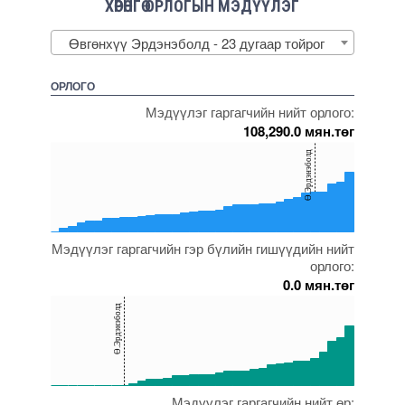
ХӨРӨНГӨ ОРЛОГЫН МЭДҮҮЛЭГ
Өвгөнхүү Эрдэнэболд - 23 дугаар тойрог
ОРЛОГО
Мэдүүлэг гаргагчийн нийт орлого:
108,290.0 мян.төг
150
Ө.Эрдэнэболд
100
50
0
Мэдүүлэг гаргагчийн гэр бүлийн гишүүдийн нийт
5000000000000005271989
5000000000000005271800
5000000000000005272123
5000000000000005272120
5000000000000005271566
орлого:
0.0 мян.төг
150
Ө.Эрдэнэболд
100
50
0
Мэдүүлэг гаргагчийн нийт өр:
5000000000000005271798
5000000000000005236597
5000000000000005271996
5000000000000005272123
5000000000000005271566