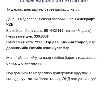
ХЭРХЭН МЭДЭЭЛЛЭЭ ОРУУЛАХ ВЭ?
Та дараах дансаар төлбөрөө шилжүүлнэ үү.
Дансны мэдээлэл: Хүлээн авагчийн нэр:
Бенекрафт
ХХК
Банк: Хаан банк Данс:
5014421665
(төгрөгийн данс)
Гүйлгээний дүн:
330,000₮
Гүйлгээний утга:
Утас, Нэр дэвшигчийн тойрог, Нэр
дэвшигчийн Овгийн эхний үсэг Нэр
Жич: Гүйлгээний утга дээр холбоо барих утсаа заавал
бичиж шилжүүлнэ үү.
Нэр дэвшигч та мэдээллээ дэлгэрэнгүй оруулах нь
ямар давуу талтай болох талаар
ЭНД
-ээс уншина уу!