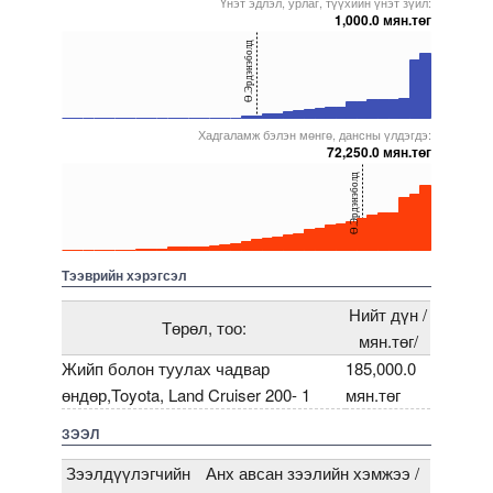
Үнэт эдлэл, урлаг, түүхийн үнэт зүйл:
1,000.0 мян.төг
40
Ө.Эрдэнэболд
20
0
Хадгаламж бэлэн мөнгө, дансны үлдэгдэ:
5000000000000005271806
5000000000000005272123
5000000000000005271681
5000000000000005271561
5000000000000005216849
72,250.0 мян.төг
40
Ө.Эрдэнэболд
20
0
5000000000000005271996
5000000000000005271566
5000000000000005236597
5000000000000005271838
5000000000000005271678
Тээврийн хэрэгсэл
Нийт дүн /
Төрөл, тоо:
мян.төг/
Жийп болон туулах чадвар
185,000.0
өндөр,Toyota, Land Cruiser 200- 1
мян.төг
ЗЭЭЛ
Зээлдүүлэгчийн
Анх авсан зээлийн хэмжээ /