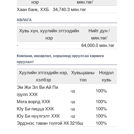
нэр
мян.төг/
Хаан банк, ХХБ
34,740.3 мян.төг
АВЛАГА
Хувь хүн, хуулийн этгээдийн
Нийт дүн /
нэр
мян.төг/
-
64,000.0 мян.төг
Компани, нөхөрлөл, хоршоонд оруулсан хөрөнгө
оруулалт
Хуулийн этгээдийн нэр,
Хувьцааны
Ногдол
хэлбэр
тоо
хувь
Эм Жи Эл Ви Ай Пи
-ш
100%
групп ХХК
Мега ворлд ХХК
-ш
100%
Юу Би пицца ХХК
-ш
100%
Юу Би нүүлгэлт ХХК
-ш
100%
Эрдэнэс таван толгой ХК
3216ш
100%