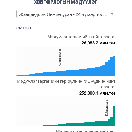
ХӨРӨНГӨ ОРЛОГЫН МЭДҮҮЛЭГ
Жанцандорж Янжинсүрэн - 24 дүгээр тойрог
ОРЛОГО
Мэдүүлэг гаргагчийн нийт орлого:
26,083.2 мян.төг
150
Ж.Янжинсүрэн
100
50
0
Мэдүүлэг гаргагчийн гэр бүлийн гишүүдийн нийт
5000000000000005271775
5000000000000005272031
5000000000000005217478
5000000000000005271603
5000000000000005271754
орлого:
252,300.1 мян.төг
150
Ж.Янжинсүрэн
100
50
0
Мэдүүлэг гаргагчийн нийт өр:
5000000000000005271577
5000000000000005271582
5000000000000005271680
5000000000000005271703
5000000000000005272577