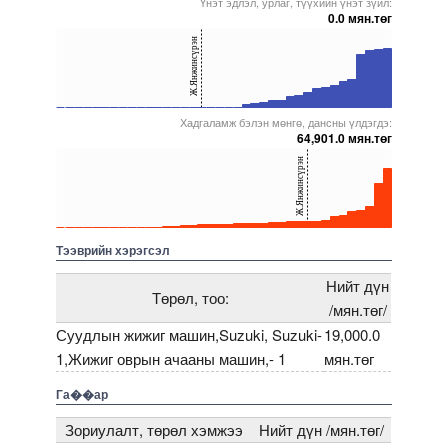
Үнэт эдлэл, урлаг, түүхийн үнэт зүйл:
0.0 мян.төг
40
Ж.Янжинсүрэн
20
0
Хадгаламж бэлэн мөнгө, дансны үлдэгдэ:
5000000000000005271588
5000000000000005243677
5000000000000005271605
5000000000000005238260
5000000000000005271754
64,901.0 мян.төг
40
Ж.Янжинсүрэн
20
0
5000000000000005271588
5000000000000005271703
5000000000000005271596
5000000000000005272044
5000000000000005238260
Тээврийн хэрэгсэл
Нийт дүн
Төрөл, тоо:
/мян.төг/
Суудлын жижиг машин,Suzuki, Suzuki-
19,000.0
1,Жижиг оврын ачааны машин,- 1
мян.төг
Га��ар
Зориулалт, төрөл хэмжээ
Нийт дүн /мян.төг/