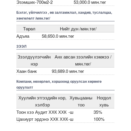
Эзэмших-700м2-2
53,000.0 мян.төг
Бэлэг, үйлчилгээ , өв залгамжлал, хандив, туслалцаа,
хөнгөлөлт /мян.төг/
Төрөл
Нийт дүн /мян.төг/
Адъяа
58,650.0 мян.төг
ЗЭЭЛ
Зээлдүүлэгчийн
Анх авсан зээлийн хэмжээ /
нэр
мян.төг/
Хаан банк
93,689.0 мян.төг
Компани, нөхөрлөл, хоршоонд оруулсан хөрөнгө
оруулалт
Хуулийн этгээдийн нэр,
Хувьцааны
Ногдол
хэлбэр
тоо
хувь
Тоон хээ Аудит ХХК ХХК
-ш
35%
Цахиурт эрдэнэ ХХК ХХК
-ш
100%