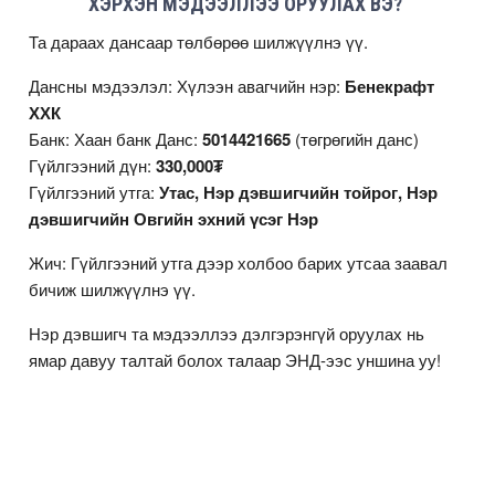
ХЭРХЭН МЭДЭЭЛЛЭЭ ОРУУЛАХ ВЭ?
Та дараах дансаар төлбөрөө шилжүүлнэ үү.
Дансны мэдээлэл: Хүлээн авагчийн нэр:
Бенекрафт
ХХК
Банк: Хаан банк Данс:
5014421665
(төгрөгийн данс)
Гүйлгээний дүн:
330,000₮
Гүйлгээний утга:
Утас, Нэр дэвшигчийн тойрог, Нэр
дэвшигчийн Овгийн эхний үсэг Нэр
Жич: Гүйлгээний утга дээр холбоо барих утсаа заавал
бичиж шилжүүлнэ үү.
Нэр дэвшигч та мэдээллээ дэлгэрэнгүй оруулах нь
ямар давуу талтай болох талаар
ЭНД
-ээс уншина уу!