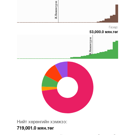
Ж.Янжинсүрэн
20
0
Газар:
5000000000000005271588
5000000000000005272152
5000000000000005271672
5000000000000005271692
5000000000000005271754
53,000.0 мян.төг
40
Ж.Янжинсүрэн
20
0
5000000000000005271588
5000000000000005271574
5000000000000005271662
5000000000000005271589
5000000000000005272046
Нийт хөрөнгийн хэмжээ:
719,001.0 мян.төг