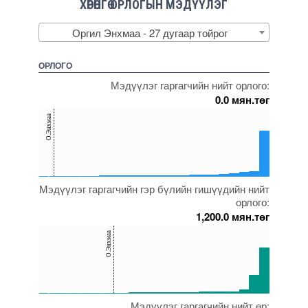
ХӨРӨНГӨ ОРЛОГЫН МЭДҮҮЛЭГ
Оргил Энхмаа - 27 дугаар тойрог
ОРЛОГО
Мэдүүлэг гаргагчийн нийт орлого:
0.0 мян.төг
150
О.Энхмаа
100
50
0
Мэдүүлэг гаргагчийн гэр бүлийн гишүүдийн нийт
5000000000000005271956
5000000000000005272093
5000000000000005271528
5000000000000005272021
5000000000000005271864
орлого:
1,200.0 мян.төг
150
О.Энхмаа
100
50
0
Мэдүүлэг гаргагчийн нийт өр:
5000000000000005271736
5000000000000005271956
5000000000000005272061
5000000000000005271531
5000000000000005271527