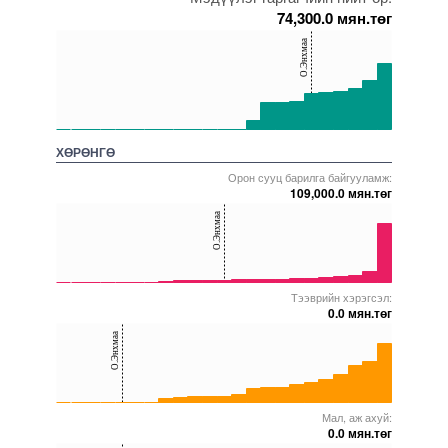
74,300.0 мян.төг
150
О.Энхмаа
100
50
0
5000000000000005271736
5000000000000005272100
5000000000000005238323
5000000000000005272556
5000000000000005272089
ХӨРӨНГӨ
Орон сууц барилга байгууламж:
109,000.0 мян.төг
40
О.Энхмаа
20
0
Тээврийн хэрэгсэл:
5000000000000005271736
5000000000000005272556
5000000000000005272093
5000000000000005271915
5000000000000005271527
0.0 мян.төг
40
О.Энхмаа
20
0
Мал, аж ахуй:
5000000000000005271956
5000000000000005271915
5000000000000005272093
5000000000000005271532
5000000000000005271863
0.0 мян.төг
40