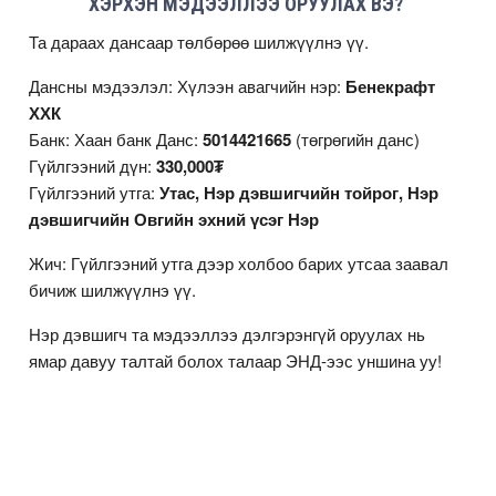
ХЭРХЭН МЭДЭЭЛЛЭЭ ОРУУЛАХ ВЭ?
Та дараах дансаар төлбөрөө шилжүүлнэ үү.
Дансны мэдээлэл: Хүлээн авагчийн нэр:
Бенекрафт
ХХК
Банк: Хаан банк Данс:
5014421665
(төгрөгийн данс)
Гүйлгээний дүн:
330,000₮
Гүйлгээний утга:
Утас, Нэр дэвшигчийн тойрог, Нэр
дэвшигчийн Овгийн эхний үсэг Нэр
Жич: Гүйлгээний утга дээр холбоо барих утсаа заавал
бичиж шилжүүлнэ үү.
Нэр дэвшигч та мэдээллээ дэлгэрэнгүй оруулах нь
ямар давуу талтай болох талаар
ЭНД
-ээс уншина уу!