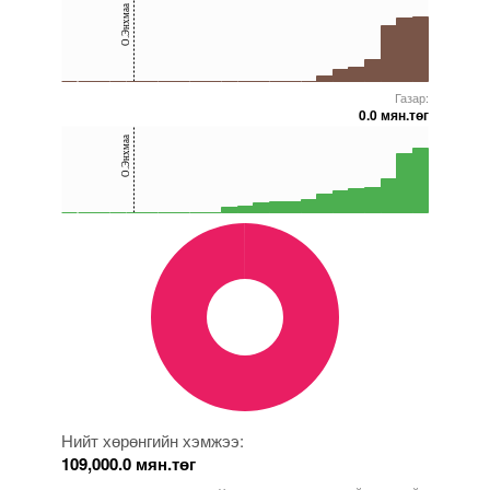
О.Энхмаа
20
0
Газар:
5000000000000005271956
5000000000000005271915
5000000000000005272061
5000000000000005272089
5000000000000005272021
0.0 мян.төг
40
О.Энхмаа
20
0
5000000000000005271956
5000000000000005271958
5000000000000005272089
5000000000000005271527
5000000000000005238323
Нийт хөрөнгийн хэмжээ:
109,000.0 мян.төг