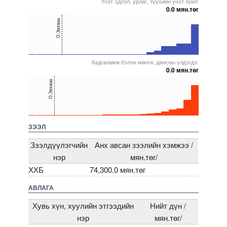
Үнэт эдлэл, урлаг, түүхийн үнэт зүйл:
0.0 мян.төг
40
О.Энхмаа
20
0
Хадгаламж бэлэн мөнгө, дансны үлдэгдэ:
5000000000000005271956
5000000000000005271958
5000000000000005272063
5000000000000005271923
5000000000000005271532
0.0 мян.төг
40
О.Энхмаа
20
0
5000000000000005271956
5000000000000005272063
5000000000000005272021
5000000000000005238323
5000000000000005271532
ЗЭЭЛ
Зээлдүүлэгчийн
Анх авсан зээлийн хэмжээ /
нэр
мян.төг/
ХХБ
74,300.0 мян.төг
АВЛАГА
Хувь хүн, хуулийн этгээдийн
Нийт дүн /
нэр
мян.төг/