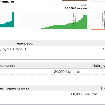
0 мян.төг
0
0
Газар:
5000000000000005272163
5000000000000005271669
5000000000000005271947
5000000000000005272142
5000000000000005236607
50000000000000052721
50000000
60,000.0 мян.төг
40
40
Б.Амартүвшин
Б.Амартүвшин
20
20
0
0
005271699
000000000000005272575
5000000000000005272163
5000000000000005271705
5000000000000005272142
5000000000000005229295
5000000000000005271700
50000000000000052721
50000000
Төрөл, тоо:
Toyota, Prado- 1
1
оо хэмжээ
Нийт дү
24,000.0 мян.төг
алт, төрөл хэмжээ
Ни
60,000.0 мян.төг