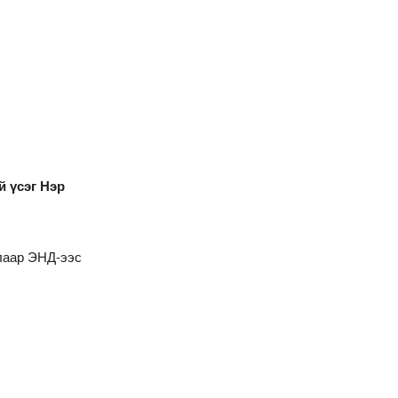
й үсэг Нэр
алаар
ЭНД
-ээс