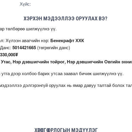
Хүйс:
ХЭРХЭН МЭДЭЭЛЛЭЭ ОРУУЛАХ ВЭ?
аар төлбөрөө шилжүүлнэ үү.
л: Хүлээн авагчийн нэр:
Бенекрафт ХХК
 Данс:
5014421665
(төгрөгийн данс)
330,000₮
:
Утас, Нэр дэвшигчийн тойрог, Нэр дэвшигчийн Овгийн эхни
 утга дээр холбоо барих утсаа заавал бичиж шилжүүлнэ үү.
мэдээллээ дэлгэрэнгүй оруулах нь ямар давуу талтай болох т
ХӨРӨНГӨ ОРЛОГЫН МЭДҮҮЛЭГ