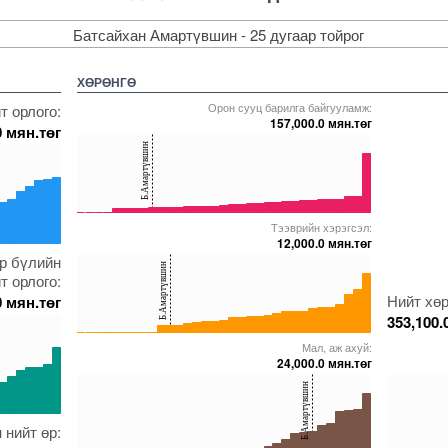
Батсайхан Амартүвшин - 25 дугаар тойрог
ХӨРӨНГӨ
Орон сууц барилга байгууламж:
т орлого:
157,000.0 мян.төг
0 мян.төг
40
Б.Амартүвшин
20
0
Тээврийн хэрэгсэл:
5000000000000005272163
5000000000000005271699
5000000000000005272142
5000000000000005272033
5000000000000005272575
12,000.0 мян.төг
40
эр бүлийн
005271699
000000000000005272575
Б.Амартүвшин
т орлого:
20
Нийт хөр
0 мян.төг
353,100.
0
Мал, аж ахуй:
5000000000000005272163
5000000000000005271698
5000000000000005271776
5000000000000005272142
5000000000000005271705
24,000.0 мян.төг
40
40
Б.Амартүвшин
20
20
 нийт өр:
005262762
000000000000005237254