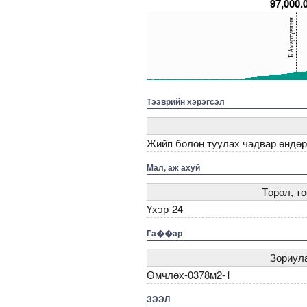
97,000.
150
Б.Амартүвшин
100
50
0
5000000000000005216177
5000000000000005271948
5000000000000005271704
5000000000000
5
Тээврийн хэрэгсэл
Жийп болон туулах чадвар өндөр,
Мал, аж ахуй
Төрөл, т
Үхэр-24
Га��ар
Зориул
Өмчлөх-0378м2-1
ЗЭЭЛ