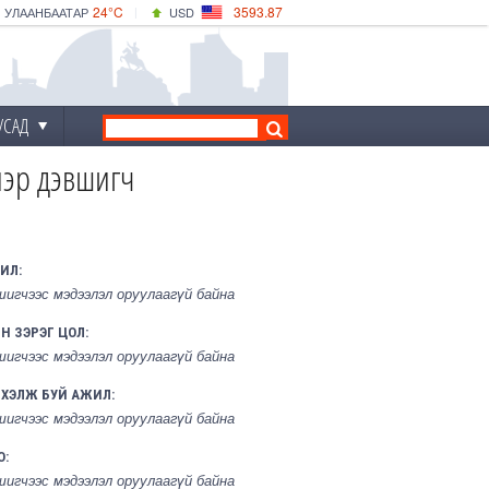
24°C
3593.87
УЛААНБААТАР
USD
|
25°C
ДАРХАН
532.66
CNY
22°C
ЭРДЭНЭТ
4141.04
EUR
УСАД
нэр дэвшигч
ИЛ:
шигчээс мэдээлэл оруулаагүй байна
Н ЗЭРЭГ ЦОЛ:
шигчээс мэдээлэл оруулаагүй байна
РХЭЛЖ БУЙ АЖИЛ:
шигчээс мэдээлэл оруулаагүй байна
О:
шигчээс мэдээлэл оруулаагүй байна