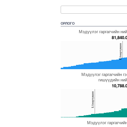
ОРЛОГО
Мэдүүлэг гаргагчийн ний
81,840.
150
Б.Амартүвшин
100
50
0
Мэдүүлэг гаргагчийн г
5000000000000005271704
5000000000000005262762
5000000000000005271698
5000000000000
5
гишүүдийн ний
10,788.
150
Б.Амартүвшин
100
50
0
Мэдүүлэг гаргагчийн
5000000000000005271889
5000000000000005271669
5000000000000005272132
5000000000000
5