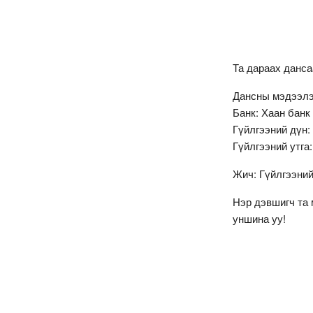
Та дараах данс
Дансны мэдээлэ
Банк: Хаан банк
Гүйлгээний дүн:
Гүйлгээний утга
Жич: Гүйлгээний
Нэр дэвшигч та 
уншина уу!