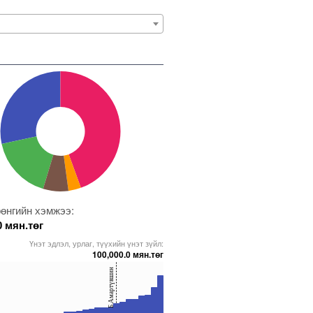
өнгийн хэмжээ:
0 мян.төг
Үнэт эдлэл, урлаг, түүхийн үнэт зүйл:
100,000.0 мян.төг
Б.Амартүвшин