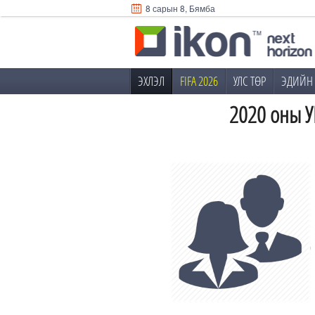
8 сарын 8, Бямба
ЭХЛЭЛ
FIFA 2026
УЛС ТӨР
ЭДИЙН 
2020 оны У