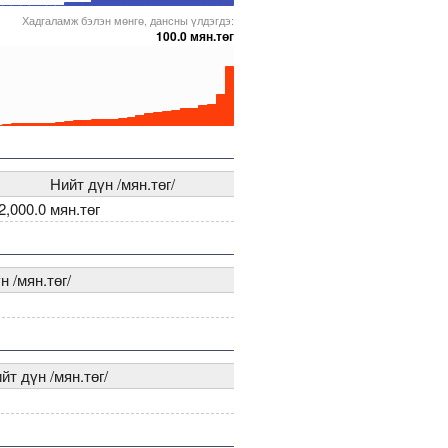
Хадгаламж бэлэн мөнгө, дансны үлдэгдэ:
63
00000005271892
5000000000000005216177
5000000000000005271764
5000000000000005272033
100.0 мян.төг
63
00000005271845
5000000000000005271697
5000000000000005262762
5000000000000005272575
Нийт дүн /мян.төг/
2,000.0 мян.төг
н /мян.төг/
йт дүн /мян.төг/