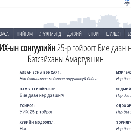
ЗАСАГ
НИЙГЭМ
ЭРҮҮЛ МЭНД
ДЭЛХИЙ
СПОРТ
ШИЛДЭГ
Б
ИХ-ын сонгуулийн
25-р тойрогт Бие даан 
Батсайханы Амартүвшин
АЛБАН ЁСНЫ ВЭБ ХАЯГ:
МЭРГЭЖ
Нэр дэвшигчээс мэдээлэл оруулаагүй байна
Нэр дэв
НАМЫН ГИШҮҮНЧЛЭЛ:
ЭРДМИЙ
Бие даан нэр дэвшигч
Нэр дэв
ТОЙРОГ:
ОДОО Э
УИХ 25-р тойрог
Нэр дэв
ХУВИЙН МЭДЭЭЛЭЛ:
ЗОРИЛГ
Нас:
Нэр дэв