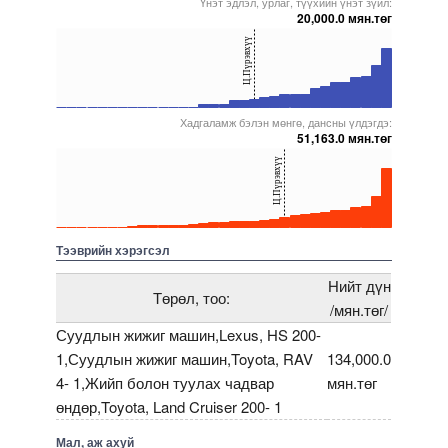
Үнэт эдлэл, урлаг, түүхийн үнэт зүйл:
20,000.0 мян.төг
40
Ц.Пүрэвхүү
20
0
Хадгаламж бэлэн мөнгө, дансны үлдэгдэ:
5000000000000005272163
5000000000000005271705
5000000000000005271887
5000000000000005271697
5000000000000005271857
51,163.0 мян.төг
40
Ц.Пүрэвхүү
20
0
5000000000000005272163
5000000000000005271704
5000000000000005229295
5000000000000005271829
5000000000000005272142
Тээврийн хэрэгсэл
Нийт дүн
Төрөл, тоо:
/мян.төг/
Суудлын жижиг машин,Lexus, HS 200-
1,Суудлын жижиг машин,Toyota, RAV
134,000.0
4- 1,Жийп болон туулах чадвар
мян.төг
өндөр,Toyota, Land Cruiser 200- 1
Мал, аж ахуй