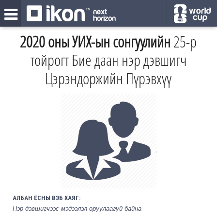
2020 оны УИХ-ын сонгуулийн
25-р
тойрогт Бие даан нэр дэвшигч
Цэрэндоржийн Пүрэвхүү
АЛБАН ЁСНЫ ВЭБ ХАЯГ:
Нэр дэвшигчээс мэдээлэл оруулаагүй байна