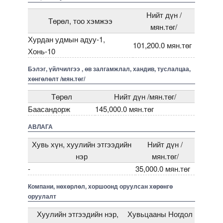
Нийт дүн /
Төрөл, тоо хэмжээ
мян.төг/
Хурдан удмын адуу-1,
101,200.0 мян.төг
Хонь-10
Бэлэг, үйлчилгээ , өв залгамжлал, хандив, туслалцаа,
хөнгөлөлт /мян.төг/
Төрөл
Нийт дүн /мян.төг/
Баасандорж
145,000.0 мян.төг
АВЛАГА
Хувь хүн, хуулийн этгээдийн
Нийт дүн /
нэр
мян.төг/
-
35,000.0 мян.төг
Компани, нөхөрлөл, хоршоонд оруулсан хөрөнгө
оруулалт
Хуулийн этгээдийн нэр,
Хувьцааны
Ногдол