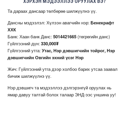
ХЭРХЭН МЭДЭЭЛЛЭЭ ОРУУЛАХ ВЭ?
Та дараах дансаар төлбөрөө шилжүүлнэ үү.
Дансны мэдээлэл: Хүлээн авагчийн нэр:
Бенекрафт
ХХК
Банк: Хаан банк Данс:
5014421665
(төгрөгийн данс)
Гүйлгээний дүн:
330,000₮
Гүйлгээний утга:
Утас, Нэр дэвшигчийн тойрог, Нэр
дэвшигчийн Овгийн эхний үсэг Нэр
Жич: Гүйлгээний утга дээр холбоо барих утсаа заавал
бичиж шилжүүлнэ үү.
Нэр дэвшигч та мэдээллээ дэлгэрэнгүй оруулах нь
ямар давуу талтай болох талаар
ЭНД
-ээс уншина уу!