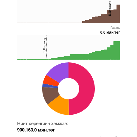
Ц.Пүрэвхүү
20
0
Газар:
5000000000000005272163
5000000000000005271698
5000000000000005271697
5000000000000005272132
5000000000000005271857
0.0 мян.төг
40
Ц.Пүрэвхүү
20
0
5000000000000005272163
5000000000000005237254
5000000000000005216177
5000000000000005271857
5000000000000005272132
Нийт хөрөнгийн хэмжээ:
900,163.0 мян.төг