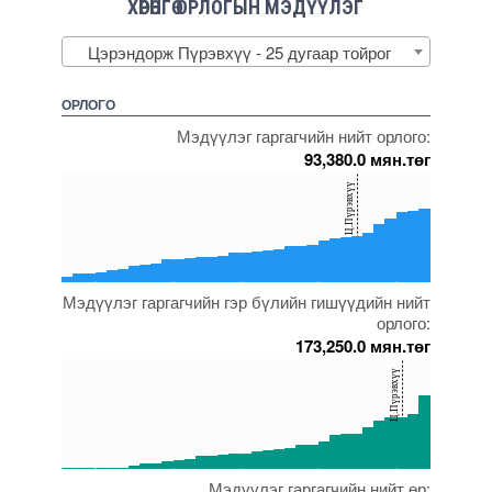
ХӨРӨНГӨ ОРЛОГЫН МЭДҮҮЛЭГ
Цэрэндорж Пүрэвхүү - 25 дугаар тойрог
ОРЛОГО
Мэдүүлэг гаргагчийн нийт орлого:
93,380.0 мян.төг
150
Ц.Пүрэвхүү
100
50
0
Мэдүүлэг гаргагчийн гэр бүлийн гишүүдийн нийт
5000000000000005271704
5000000000000005271950
5000000000000005271947
5000000000000005271829
5000000000000005236607
орлого:
173,250.0 мян.төг
150
Ц.Пүрэвхүү
100
50
0
Мэдүүлэг гаргагчийн нийт өр:
5000000000000005271889
5000000000000005272033
5000000000000005271950
5000000000000005272575
5000000000000005272143