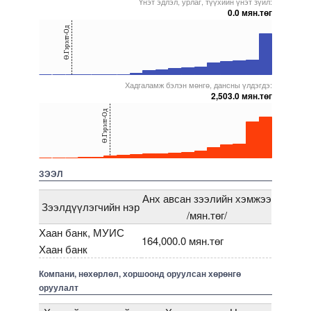
Үнэт эдлэл, урлаг, түүхийн үнэт зүйл:
0.0 мян.төг
40
Ө.Гэрэлт-Од
20
0
Хадгаламж бэлэн мөнгө, дансны үлдэгдэ:
5000000000000005271749
5000000000000005271901
5000000000000005234127
5000000000000005271983
5000000000000005271668
2,503.0 мян.төг
40
Ө.Гэрэлт-Од
20
0
5000000000000005271749
5000000000000005271979
5000000000000005234127
5000000000000005271855
5000000000000005217477
ЗЭЭЛ
Анх авсан зээлийн хэмжээ
Зээлдүүлэгчийн нэр
/мян.төг/
Хаан банк, МУИС
164,000.0 мян.төг
Хаан банк
Компани, нөхөрлөл, хоршоонд оруулсан хөрөнгө
оруулалт