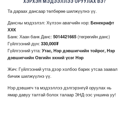
ХЭРХЭН МЭДЭЭЛЛЭЭ ОРУУЛАХ ВЭ?
Та дараах дансаар төлбөрөө шилжүүлнэ үү.
Дансны мэдээлэл: Хүлээн авагчийн нэр:
Бенекрафт
ХХК
Банк: Хаан банк Данс:
5014421665
(төгрөгийн данс)
Гүйлгээний дүн:
330,000₮
Гүйлгээний утга:
Утас, Нэр дэвшигчийн тойрог, Нэр
дэвшигчийн Овгийн эхний үсэг Нэр
Жич: Гүйлгээний утга дээр холбоо барих утсаа заавал
бичиж шилжүүлнэ үү.
Нэр дэвшигч та мэдээллээ дэлгэрэнгүй оруулах нь
ямар давуу талтай болох талаар
ЭНД
-ээс уншина уу!