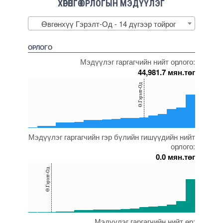
ХӨРӨНГӨ ОРЛОГЫН МЭДҮҮЛЭГ
Өвгөнхүү Гэрэлт-Од - 14 дүгээр тойрог
ОРЛОГО
Мэдүүлэг гаргагчийн нийт орлого:
44,981.7 мян.төг
150
Ө.Гэрэлт-Од
100
50
0
Мэдүүлэг гаргагчийн гэр бүлийн гишүүдийн нийт
5000000000000005271979
5000000000000005228469
5000000000000005271983
5000000000000005271592
5000000000000005271739
орлого:
0.0 мян.төг
150
Ө.Гэрэлт-Од
100
50
0
Мэдүүлэг гаргагчийн нийт өр:
5000000000000005271901
5000000000000005272150
5000000000000005271739
5000000000000005271668
5000000000000005217477