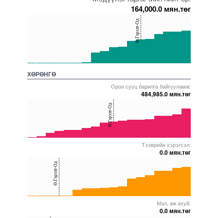
164,000.0 мян.төг
150
Ө.Гэрэлт-Од
100
50
0
5000000000000005271901
5000000000000005271979
5000000000000005234127
5000000000000005271592
5000000000000005271739
ХӨРӨНГӨ
Орон сууц барилга байгууламж:
484,985.0 мян.төг
40
Ө.Гэрэлт-Од
20
0
Тээврийн хэрэгсэл:
5000000000000005271749
5000000000000005271979
5000000000000005271739
5000000000000005271894
5000000000000005271859
0.0 мян.төг
40
Ө.Гэрэлт-Од
20
0
Мал, аж ахуй:
5000000000000005271749
5000000000000005271586
5000000000000005271901
5000000000000005271855
5000000000000005272043
0.0 мян.төг
40