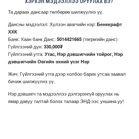
ХЭРХЭН МЭДЭЭЛЛЭЭ ОРУУЛАХ ВЭ?
Та дараах дансаар төлбөрөө шилжүүлнэ үү.
Дансны мэдээлэл: Хүлээн авагчийн нэр:
Бенекрафт
ХХК
Банк: Хаан банк Данс:
5014421665
(төгрөгийн данс)
Гүйлгээний дүн:
330,000₮
Гүйлгээний утга:
Утас, Нэр дэвшигчийн тойрог, Нэр
дэвшигчийн Овгийн эхний үсэг Нэр
Жич: Гүйлгээний утга дээр холбоо барих утсаа заавал
бичиж шилжүүлнэ үү.
Нэр дэвшигч та мэдээллээ дэлгэрэнгүй оруулах нь
ямар давуу талтай болох талаар
ЭНД
-ээс уншина уу!