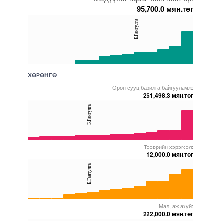
95,700.0 мян.төг
150
Б.Гантулга
100
50
0
5000000000000005271609
5000000000000005272004
5000000000000005271731
5000000000000005271645
5000000000000005271877
ХӨРӨНГӨ
Орон сууц барилга байгууламж:
261,498.3 мян.төг
40
Б.Гантулга
30
20
10
0
Тээврийн хэрэгсэл:
5000000000000005272114
5000000000000005229113
5000000000000005271899
5000000000000005272004
5000000000000005271877
12,000.0 мян.төг
40
Б.Гантулга
20
0
Мал, аж ахуй:
5000000000000005271893
5000000000000005272114
5000000000000005271731
5000000000000005272004
5000000000000005259997
222,000.0 мян.төг
40