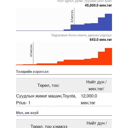
Үнэт эдлэл, урлаг, түүхийн үнэт зүйл:
45,000.0 мян.төг
40
Б.Гантулга
20
0
Хадгаламж бэлэн мөнгө, дансны үлдэгдэ:
5000000000000005271893
5000000000000005271609
5000000000000005271877
5000000000000005272114
5000000000000005259997
643.0 мян.төг
40
Б.Гантулга
20
0
5000000000000005271608
5000000000000005271877
5000000000000005271893
5000000000000005271737
5000000000000005271899
Тээврийн хэрэгсэл
Нийт дүн /
Төрөл, тоо:
мян.төг/
Суудлын жижиг машин,Toyota,
12,000.0
Prius- 1
мян.төг
Мал, аж ахуй
Нийт дүн /
Төрөл, тоо хэмжээ