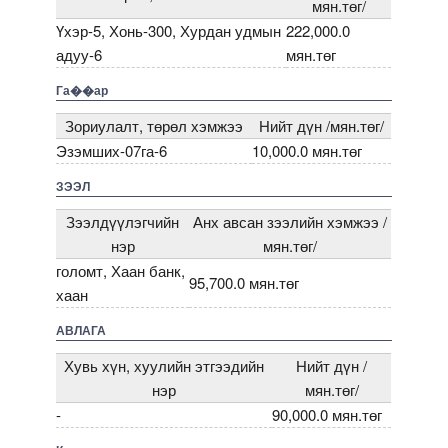
мян.төг/
Үхэр-5, Хонь-300, Хурдан удмын
222,000.0
адуу-6
мян.төг
Га��ар
Зориулалт, төрөл хэмжээ
Нийт дүн /мян.төг/
Эзэмших-07га-6
10,000.0 мян.төг
ЗЭЭЛ
Зээлдүүлэгчийн
Анх авсан зээлийн хэмжээ /
нэр
мян.төг/
голомт, Хаан банк,
95,700.0 мян.төг
хаан
АВЛАГА
Хувь хүн, хуулийн этгээдийн
Нийт дүн /
нэр
мян.төг/
-
90,000.0 мян.төг