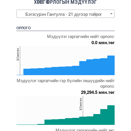
ХӨРӨНГӨ ОРЛОГЫН МЭДҮҮЛЭГ
Бэгзсүрэн Гантулга - 21 дүгээр тойрог
ОРЛОГО
Мэдүүлэг гаргагчийн нийт орлого:
0.0 мян.төг
150
Б.Гантулга
100
50
0
Мэдүүлэг гаргагчийн гэр бүлийн гишүүдийн нийт
5000000000000005271645
5000000000000005272004
5000000000000005271881
5000000000000005229113
5000000000000005259997
орлого:
29,294.5 мян.төг
150
Б.Гантулга
100
50
0
Мэдүүлэг гаргагчийн нийт өр:
5000000000000005271877
5000000000000005271731
5000000000000005271893
5000000000000005271645
5000000000000005271737