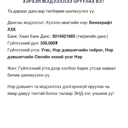
ХЭРХЭН МЭДЭЭЛЛЭЭ ОРУУЛАХ ВЭ?
Та дараах дансаар төлбөрөө шилжүүлнэ үү.
Дансны мэдээлэл: Хүлээн авагчийн нэр:
Бенекрафт
ХХК
Банк: Хаан банк Данс:
5014421665
(төгрөгийн данс)
Гүйлгээний дүн:
330,000₮
Гүйлгээний утга:
Утас, Нэр дэвшигчийн тойрог, Нэр
дэвшигчийн Овгийн эхний үсэг Нэр
Жич: Гүйлгээний утга дээр холбоо барих утсаа заавал
бичиж шилжүүлнэ үү.
Нэр дэвшигч та мэдээллээ дэлгэрэнгүй оруулах нь
ямар давуу талтай болох талаар
ЭНД
-ээс уншина уу!