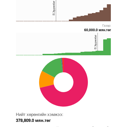
П.Эрдэнэбат
20
0
Газар:
5000000000000005271653
5000000000000005271852
5000000000000005271657
5000000000000005228370
5000000000000005271796
60,000.0 мян.төг
40
П.Эрдэнэбат
20
0
5000000000000005271653
5000000000000005271648
5000000000000005271796
5000000000000005272096
5000000000000005271817
Нийт хөрөнгийн хэмжээ:
378,809.0 мян.төг