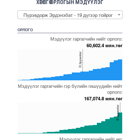
ХӨРӨНГӨ ОРЛОГЫН МЭДҮҮЛЭГ
Пүрэвдорж Эрдэнэбат - 19 дүгээр тойрог
ОРЛОГО
Мэдүүлэг гаргагчийн нийт орлого:
60,602.4 мян.төг
150
П.Эрдэнэбат
100
50
0
Мэдүүлэг гаргагчийн гэр бүлийн гишүүдийн нийт
5000000000000005272096
5000000000000005271653
5000000000000005271648
5000000000000005271657
5000000000000005271925
орлого:
167,074.8 мян.төг
150
П.Эрдэнэбат
100
50
0
Мэдүүлэг гаргагчийн нийт өр:
5000000000000005271999
5000000000000005272017
5000000000000005271653
5000000000000005271817
5000000000000005271918