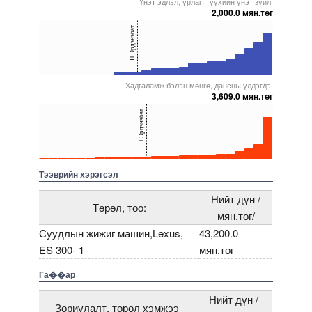
Үнэт эдлэл, урлаг, түүхийн үнэт зүйл:
2,000.0 мян.төг
40
П.Эрдэнэбат
20
0
Хадгаламж бэлэн мөнгө, дансны үлдэгдэ:
5000000000000005271653
5000000000000005271851
5000000000000005271657
5000000000000005228370
5000000000000005271999
3,609.0 мян.төг
40
П.Эрдэнэбат
20
0
5000000000000005271796
5000000000000005271999
5000000000000005237262
5000000000000005228370
5000000000000005271817
Тээврийн хэрэгсэл
Нийт дүн /
Төрөл, тоо:
мян.төг/
Суудлын жижиг машин,Lexus,
43,200.0
ES 300- 1
мян.төг
Га��ар
Нийт дүн /
Зориулалт, төрөл хэмжээ