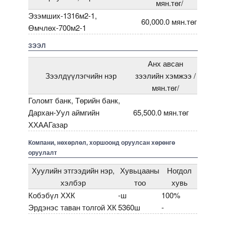
мян.төг/
Эзэмших-1316м2-1,
60,000.0 мян.төг
Өмчлөх-700м2-1
ЗЭЭЛ
Анх авсан
Зээлдүүлэгчийн нэр
зээлийн хэмжээ /
мян.төг/
Голомт банк, Төрийн банк,
Дархан-Уул аймгийн
65,500.0 мян.төг
ХХААГазар
Компани, нөхөрлөл, хоршоонд оруулсан хөрөнгө
оруулалт
Хуулийн этгээдийн нэр,
Хувьцааны
Ногдол
хэлбэр
тоо
хувь
Кобэбүл ХХК
-ш
100%
Эрдэнэс таван толгой ХК
5360ш
-