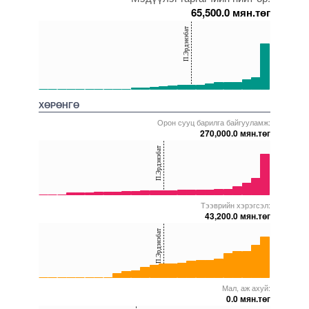
65,500.0 мян.төг
150
П.Эрдэнэбат
100
50
0
5000000000000005271999
5000000000000005272010
5000000000000005271793
5000000000000005271925
5000000000000005271852
ХӨРӨНГӨ
Орон сууц барилга байгууламж:
270,000.0 мян.төг
40
П.Эрдэнэбат
20
0
Тээврийн хэрэгсэл:
5000000000000005271648
5000000000000005272591
5000000000000005271918
5000000000000005271817
5000000000000005271756
43,200.0 мян.төг
40
П.Эрдэнэбат
20
0
Мал, аж ахуй:
5000000000000005271653
5000000000000005271852
5000000000000005272134
5000000000000005271814
5000000000000005271918
0.0 мян.төг
40