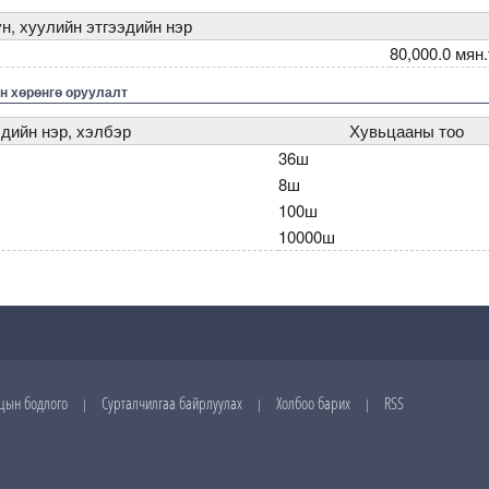
н, хуулийн этгээдийн нэр
80,000.0 мян.
н хөрөнгө оруулалт
дийн нэр, хэлбэр
Хувьцааны тоо
36ш
8ш
100ш
10000ш
цын бодлого
Сурталчилгаа байрлуулах
Холбоо барих
RSS
|
|
|