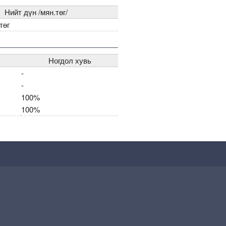
Нийт дүн /мян.төг/
төг
Ногдол хувь
-
-
100%
100%