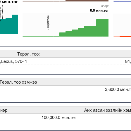
0 мян.төг
0
0
Газар:
5000000000000005271968
5000000000000005271906
5000000000000005272023
5000000000000005272558
5000000000000005238174
5000000000000005271
50000000
рантуяа
0.0 мян.төг
40
40
З.Нарантуяа
20
20
0
0
231993
0000000005271634
5000000000000005271755
5000000000000005272558
5000000000000005271761
5000000000000005271634
5000000000000005231993
5000000000000005271
50000000
Төрөл, тоо:
Lexus, 570- 1
84
Төрөл, тоо хэмжээ
3,600.0 мян.т
 нэр
Анх авсан зээлийн хэм
100,000.0 мян.төг