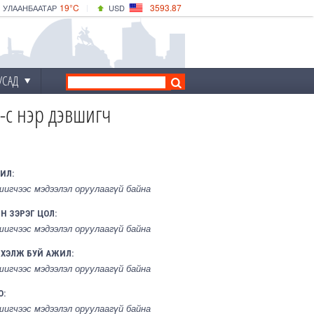
19°C
3593.87
УЛААНБААТАР
USD
|
19°C
ДАРХАН
532.66
CNY
17°C
ЭРДЭНЭТ
4141.04
EUR
УСАД
-с нэр дэвшигч
ИЛ:
шигчээс мэдээлэл оруулаагүй байна
Н ЗЭРЭГ ЦОЛ:
шигчээс мэдээлэл оруулаагүй байна
РХЭЛЖ БУЙ АЖИЛ:
шигчээс мэдээлэл оруулаагүй байна
О:
шигчээс мэдээлэл оруулаагүй байна