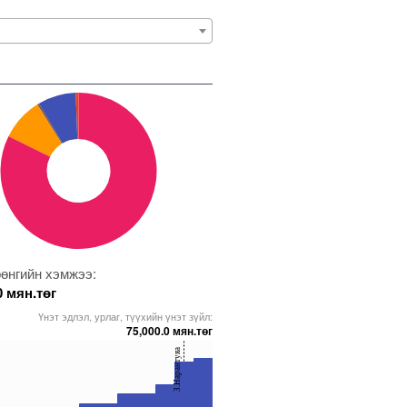
өнгийн хэмжээ:
0 мян.төг
Үнэт эдлэл, урлаг, түүхийн үнэт зүйл:
75,000.0 мян.төг
З.Нарантуяа