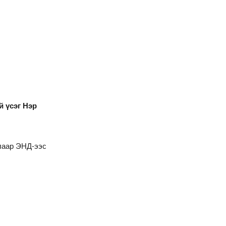
й үсэг Нэр
алаар
ЭНД
-ээс