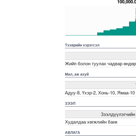
100,000.
150
З.На
100
50
0
5000000000000005271910
5000000000000005272024
5000000000000005271633
5000000000000005
500000
Тээврийн хэрэгсэл
Жийп болон туулах чадвар өндөр,
Мал, аж ахуй
Адуу-8, Үхэр-2, Хонь-10, Ямаа-10
ЗЭЭЛ
Зээлдүүлэгчийн
Худалдаа хөгжлийн банк
АВЛАГА