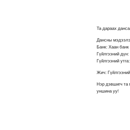
Та дараах данс
Дансны мэдээлэ
Банк: Хаан банк
Гүйлгээний дүн:
Гүйлгээний утга
Жич: Гүйлгээний
Нэр дэвшигч та 
уншина уу!