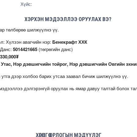
Хүйс:
ХЭРХЭН МЭДЭЭЛЛЭЭ ОРУУЛАХ ВЭ?
аар төлбөрөө шилжүүлнэ үү.
л: Хүлээн авагчийн нэр:
Бенекрафт ХХК
 Данс:
5014421665
(төгрөгийн данс)
330,000₮
:
Утас, Нэр дэвшигчийн тойрог, Нэр дэвшигчийн Овгийн эхни
 утга дээр холбоо барих утсаа заавал бичиж шилжүүлнэ үү.
мэдээллээ дэлгэрэнгүй оруулах нь ямар давуу талтай болох т
ХӨРӨНГӨ ОРЛОГЫН МЭДҮҮЛЭГ