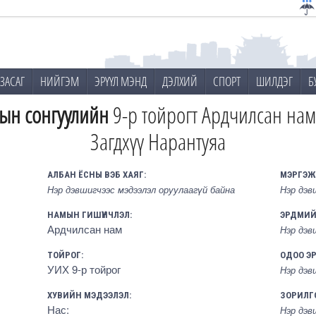
ЗАСАГ
НИЙГЭМ
ЭРҮҮЛ МЭНД
ДЭЛХИЙ
СПОРТ
ШИЛДЭГ
Б
ын сонгуулийн
9-р тойрогт Ардчилсан нам
Загдхүү Нарантуяа
АЛБАН ЁСНЫ ВЭБ ХАЯГ:
МЭРГЭЖ
Нэр дэвшигчээс мэдээлэл оруулаагүй байна
Нэр дэв
НАМЫН ГИШҮҮНЧЛЭЛ:
ЭРДМИЙ
Ардчилсан нам
Нэр дэв
ТОЙРОГ:
ОДОО Э
УИХ 9-р тойрог
Нэр дэв
ХУВИЙН МЭДЭЭЛЭЛ:
ЗОРИЛГ
Нас:
Нэр дэв