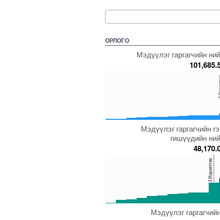
ОРЛОГО
Мэдүүлэг гаргагчийн ний
101,685.
150
З.На
100
50
0
Мэдүүлэг гаргагчийн г
5000000000000005271906
5000000000000005231993
5000000000000005271755
5000000000000005
500000
гишүүдийн ний
48,170.
150
З.Нарантуяа
100
50
0
Мэдүүлэг гаргагчийн
5000000000000005272558
5000000000000005271910
5000000000000005271968
5000000000000005
500000