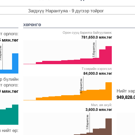
Загдхүү Нарантуяа - 9 дүгээр тойрог
ХӨРӨНГӨ
Орон сууц барилга байгууламж:
т орлого:
781,650.0 мян.төг
5 мян.төг
40
З.Нарантуяа
рантуяа
20
0
Тээврийн хэрэгсэл:
5000000000000005271969
5000000000000005271755
5000000000000005271633
5000000000000005271910
5000000000000005272024
84,000.0 мян.төг
40
эр бүлийн
271761
0000000005272024
З.Нарантуяа
т орлого:
20
Нийт хөр
0 мян.төг
949,828.
0
Мал, аж ахуй:
5000000000000005272558
5000000000000005231993
5000000000000005271761
5000000000000005236929
5000000000000005272024
3,600.0 мян.төг
40
40
З.Нарантуяа
20
20
 нийт өр:
271633
0000000005271755