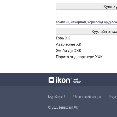
Хувь хү
-
Компани, нөхөрлөл, хоршоонд оруулса
Хуулийн этгээ
Говь ХК
Атар өргөө ХК
Эм би Ди ХХК
Парита энд партнерс ХХК
Бидний тухай
Үйлчилгээний нөхцөл
Редак
|
|
© 2026 Бенекрафт ХХК