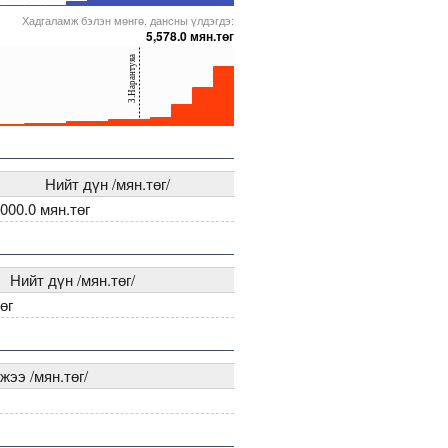
Хадгаламж бэлэн мөнгө, дансны үлдэгдэ:
969
00000005271968
5000000000000005231993
5000000000000005272023
5000000000000005236929
5,578.0 мян.төг
З.Нарантуяа
968
00000005231993
5000000000000005271755
5000000000000005236929
5000000000000005271910
Нийт дүн /мян.төг/
,000.0 мян.төг
Нийт дүн /мян.төг/
өг
жээ /мян.төг/